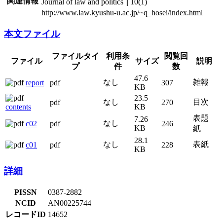
関連情報
Journal of law and politics || 10(1)
http://www.law.kyushu-u.ac.jp/~q_hosei/index.html
本文ファイル
ファイ
ファイルタイプ
利用条件
サイズ
閲覧回数
説明
ル
report
pdf
なし
47.6 KB
307
雑報
contents
pdf
なし
23.5 KB
270
目次
c02
pdf
なし
7.26 KB
246
表題紙
c01
pdf
なし
28.1 KB
228
表紙
詳細
PISSN
0387-2882
NCID
AN00225744
レコードID
14652
査読有無
査読有
登録日
2009.05.22
更新日
2021.02.19