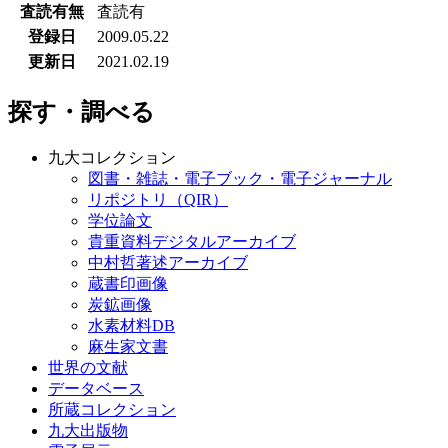
探す・調べる
九大コレクション
図書・雑誌・電子ブック・電子ジャーナル
リポジトリ（QIR）
学位論文
貴重資料デジタルアーカイブ
中村哲著述アーカイブ
蔵書印画像
炭鉱画像
水素材料DB
麻生家文書
世界の文献
データベース
所蔵コレクション
九大出版物
電子展示
Cute.Guides