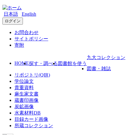
日本語
English
ログイン
お問合わせ
サイトポリシー
寄附
九大コレクション
HOME
探す・調べる
図書館を使う
図書・雑誌
リポジトリ(QIR)
学位論文
貴重資料
麻生家文書
蔵書印画像
炭鉱画像
水素材料DB
目録カード画像
所蔵コレクション