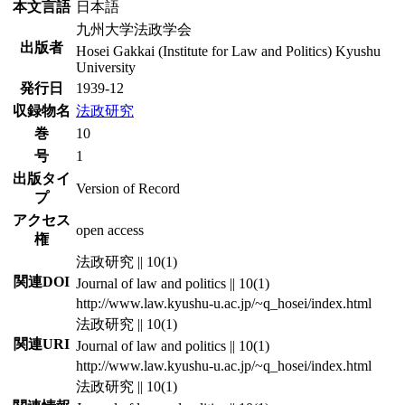
本文言語
日本語
九州大学法政学会
出版者
Hosei Gakkai (Institute for Law and Politics) Kyushu
University
発行日
1939-12
収録物名
法政研究
巻
10
号
1
出版タイ
Version of Record
プ
アクセス
open access
権
法政研究 || 10(1)
関連DOI
Journal of law and politics || 10(1)
http://www.law.kyushu-u.ac.jp/~q_hosei/index.html
法政研究 || 10(1)
関連URI
Journal of law and politics || 10(1)
http://www.law.kyushu-u.ac.jp/~q_hosei/index.html
法政研究 || 10(1)