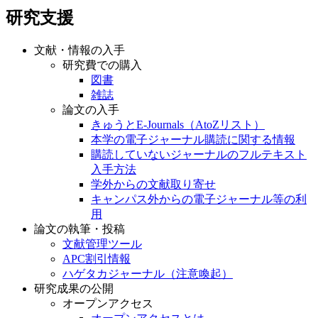
文献・情報の入手
研究費での購入
図書
雑誌
論文の入手
きゅうとE-Journals（AtoZリスト）
本学の電子ジャーナル購読に関する情報
購読していないジャーナルのフルテキスト
入手方法
学外からの文献取り寄せ
キャンパス外からの電子ジャーナル等の利
用
論文の執筆・投稿
文献管理ツール
APC割引情報
ハゲタカジャーナル（注意喚起）
研究成果の公開
オープンアクセス
オープンアクセスとは
九州大学オープンアクセス方針
九州大学学術情報リポジトリ（QIR）
QIRとは