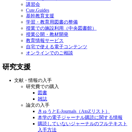
講習会
Cute.Guides
基幹教育支援
学習・教育用図書の整備
授業での施設利用（中央図書館）
授業公開・教材開発
教育情報サービス
自宅で使える電子コンテンツ
オンラインでのご相談
研究支援
文献・情報の入手
研究費での購入
図書
雑誌
論文の入手
きゅうとE-Journals（AtoZリスト）
本学の電子ジャーナル購読に関する情報
購読していないジャーナルのフルテキスト
入手方法