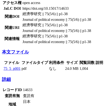
アクセス権
open access
JaLC DOI
https://doi.org/10.15017/14633
經濟學研究 || 75(5/6) || p1-38
関連DOI
Journal of political economy || 75(5/6) || p1-38
經濟學研究 || 75(5/6) || p1-38
関連URI
Journal of political economy || 75(5/6) || p1-38
經濟學研究 || 75(5/6) || p1-38
関連情報
Journal of political economy || 75(5/6) || p1-38
本文ファイル
ファイル
ファイルタイプ
利用条件
サイズ
閲覧回数
説明
75_5_p001
pdf
なし
24.0 MB
1,004
詳細
レコードID
14633
査読有無
査読有
日本
地域