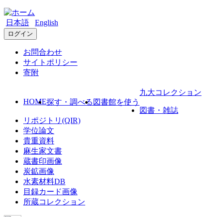
日本語
English
ログイン
お問合わせ
サイトポリシー
寄附
九大コレクション
HOME
探す・調べる
図書館を使う
図書・雑誌
リポジトリ(QIR)
学位論文
貴重資料
麻生家文書
蔵書印画像
炭鉱画像
水素材料DB
目録カード画像
所蔵コレクション