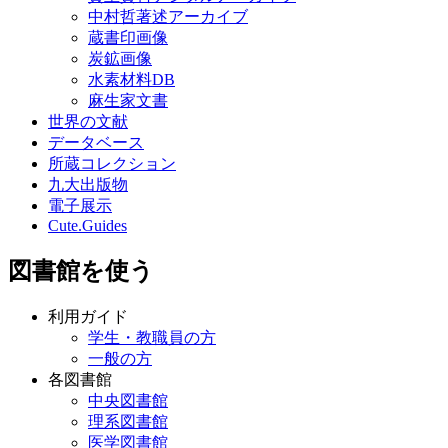
中村哲著述アーカイブ
蔵書印画像
炭鉱画像
水素材料DB
麻生家文書
世界の文献
データベース
所蔵コレクション
九大出版物
電子展示
Cute.Guides
図書館を使う
利用ガイド
学生・教職員の方
一般の方
各図書館
中央図書館
理系図書館
医学図書館