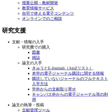
授業公開・教材開発
教育情報サービス
自宅で使える電子コンテンツ
オンラインでのご相談
研究支援
文献・情報の入手
研究費での購入
図書
雑誌
論文の入手
きゅうとE-Journals（AtoZリスト）
本学の電子ジャーナル購読に関する情報
購読していないジャーナルのフルテキスト
入手方法
学外からの文献取り寄せ
キャンパス外からの電子ジャーナル等の利
用
論文の執筆・投稿
文献管理ツール