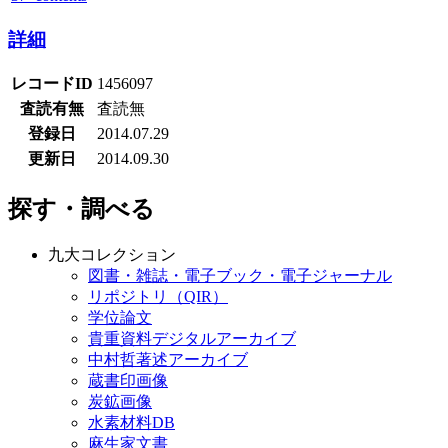
詳細
レコードID
1456097
査読有無
査読無
登録日
2014.07.29
更新日
2014.09.30
探す・調べる
九大コレクション
図書・雑誌・電子ブック・電子ジャーナル
リポジトリ（QIR）
学位論文
貴重資料デジタルアーカイブ
中村哲著述アーカイブ
蔵書印画像
炭鉱画像
水素材料DB
麻生家文書