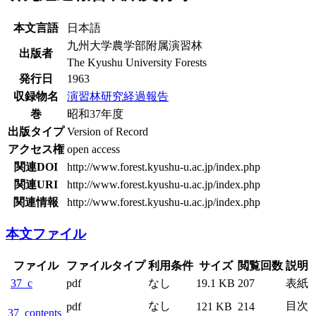
本文言語
日本語
九州大学農学部附属演習林
出版者
The Kyushu University Forests
発行日
1963
収録物名
演習林研究経過報告
巻
昭和37年度
出版タイプ
Version of Record
アクセス権
open access
関連DOI
http://www.forest.kyushu-u.ac.jp/index.php
関連URI
http://www.forest.kyushu-u.ac.jp/index.php
関連情報
http://www.forest.kyushu-u.ac.jp/index.php
本文ファイル
ファイル
ファイルタイプ
利用条件
サイズ
閲覧回数
説明
37_c
pdf
なし
19.1 KB
207
表紙
なし
目次
pdf
121 KB
214
37_contents