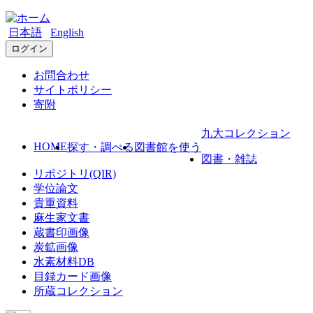
日本語
English
ログイン
お問合わせ
サイトポリシー
寄附
九大コレクション
HOME
探す・調べる
図書館を使う
図書・雑誌
リポジトリ(QIR)
学位論文
貴重資料
麻生家文書
蔵書印画像
炭鉱画像
水素材料DB
目録カード画像
所蔵コレクション