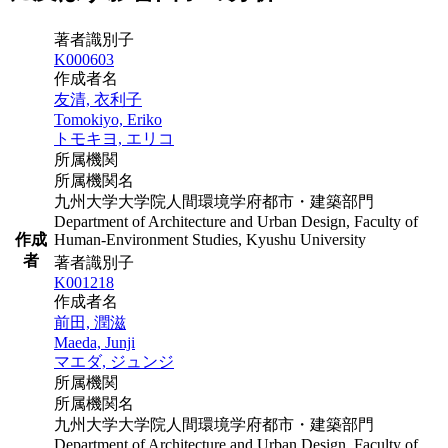
著者識別子
K000603
作成者名
友清, 衣利子
Tomokiyo, Eriko
トモキヨ, エリコ
所属機関
所属機関名
九州大学大学院人間環境学府都市・建築部門
Department of Architecture and Urban Design, Faculty of
作成
Human-Environment Studies, Kyushu University
者
著者識別子
K001218
作成者名
前田, 潤滋
Maeda, Junji
マエダ, ジュンジ
所属機関
所属機関名
九州大学大学院人間環境学府都市・建築部門
Department of Architecture and Urban Design, Faculty of