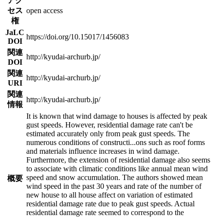
アク
セス
open access
権
JaLC
https://doi.org/10.15017/1456083
DOI
関連
http://kyudai-archurb.jp/
DOI
関連
http://kyudai-archurb.jp/
URI
関連
http://kyudai-archurb.jp/
情報
It is known that wind damage to houses is affected by peak
gust speeds. However, residential damage rate can't be
estimated accurately only from peak gust speeds. The
numerous conditions of constructi
...
ons such as roof forms
and materials influence increases in wind damage.
Furthermore, the extension of residential damage also seems
to associate with climatic conditions like annual mean wind
speed and snow accumulation. The authors showed mean
概要
wind speed in the past 30 years and rate of the number of
new house to all house affect on variation of estimated
residential damage rate due to peak gust speeds. Actual
residential damage rate seemed to correspond to the