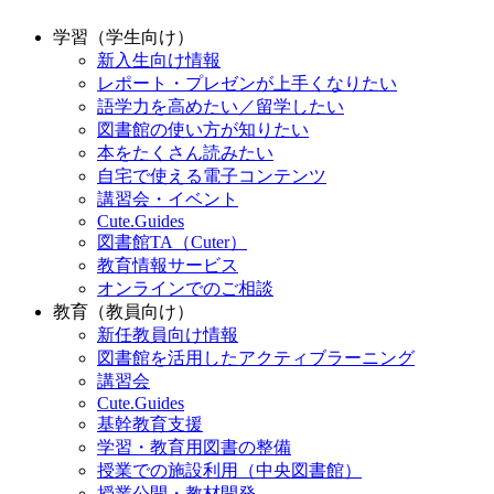
学習（学生向け）
新入生向け情報
レポート・プレゼンが上手くなりたい
語学力を高めたい／留学したい
図書館の使い方が知りたい
本をたくさん読みたい
自宅で使える電子コンテンツ
講習会・イベント
Cute.Guides
図書館TA（Cuter）
教育情報サービス
オンラインでのご相談
教育（教員向け）
新任教員向け情報
図書館を活用したアクティブラーニング
講習会
Cute.Guides
基幹教育支援
学習・教育用図書の整備
授業での施設利用（中央図書館）
授業公開・教材開発