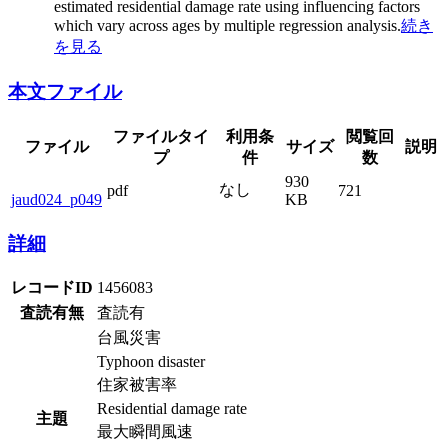
estimated residential damage rate using influencing factors
which vary across ages by multiple regression analysis.
続き
を見る
本文ファイル
ファイルタイ
利用条
閲覧回
ファイル
サイズ
説明
プ
件
数
930
なし
pdf
721
jaud024_p049
KB
詳細
レコードID
1456083
査読有無
査読有
台風災害
Typhoon disaster
住家被害率
Residential damage rate
主題
最大瞬間風速