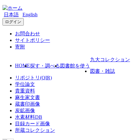
日本語
English
ログイン
お問合わせ
サイトポリシー
寄附
九大コレクション
HOME
探す・調べる
図書館を使う
図書・雑誌
リポジトリ(QIR)
学位論文
貴重資料
麻生家文書
蔵書印画像
炭鉱画像
水素材料DB
目録カード画像
所蔵コレクション