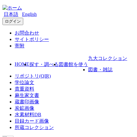
日本語
English
ログイン
お問合わせ
サイトポリシー
寄附
九大コレクション
HOME
探す・調べる
図書館を使う
図書・雑誌
リポジトリ(QIR)
学位論文
貴重資料
麻生家文書
蔵書印画像
炭鉱画像
水素材料DB
目録カード画像
所蔵コレクション