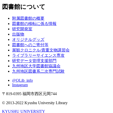
図書館について
附属図書館の概要
図書館の移転に係る情報
研究開発室
出版物
オリジナルグッズ
図書館へのご寄付等
展観クロニクル/貴重文物講習会
ライブラリーサイエンス専攻
研究データ管理支援部門
九州地区大学図書館協議会
九州地区図書系二次専門試験
@QLib_info
Instagram
〒819-0395 福岡市西区元岡744
© 2013-2022 Kyushu University Library
KYUSHU UNIVERSITY