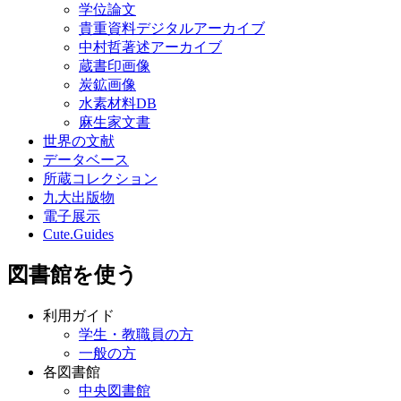
学位論文
貴重資料デジタルアーカイブ
中村哲著述アーカイブ
蔵書印画像
炭鉱画像
水素材料DB
麻生家文書
世界の文献
データベース
所蔵コレクション
九大出版物
電子展示
Cute.Guides
図書館を使う
利用ガイド
学生・教職員の方
一般の方
各図書館
中央図書館