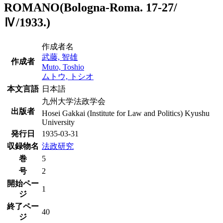
ROMANO(Bologna-Roma. 17-27/
Ⅳ/1933.)
作成者名
武藤, 智雄
作成者
Muto, Toshio
ムトウ, トシオ
本文言語
日本語
九州大学法政学会
出版者
Hosei Gakkai (Institute for Law and Politics) Kyushu
University
発行日
1935-03-31
収録物名
法政研究
巻
5
号
2
開始ペー
1
ジ
終了ペー
40
ジ