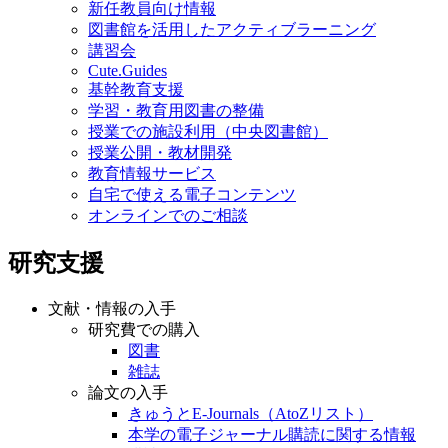
新任教員向け情報
図書館を活用したアクティブラーニング
講習会
Cute.Guides
基幹教育支援
学習・教育用図書の整備
授業での施設利用（中央図書館）
授業公開・教材開発
教育情報サービス
自宅で使える電子コンテンツ
オンラインでのご相談
研究支援
文献・情報の入手
研究費での購入
図書
雑誌
論文の入手
きゅうとE-Journals（AtoZリスト）
本学の電子ジャーナル購読に関する情報