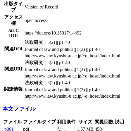
出版タイ
Version of Record
プ
アクセス
open access
権
JaLC
https://doi.org/10.15017/14492
DOI
法政研究 || 5(2) || p1-40
関連DOI
Journal of law and politics || 5(2) || p1-40
http://www.law.kyushu-u.ac.jp/~q_hosei/index.html
法政研究 || 5(2) || p1-40
関連URI
Journal of law and politics || 5(2) || p1-40
http://www.law.kyushu-u.ac.jp/~q_hosei/index.html
法政研究 || 5(2) || p1-40
関連情報
Journal of law and politics || 5(2) || p1-40
http://www.law.kyushu-u.ac.jp/~q_hosei/index.html
本文ファイル
ファイル
ファイルタイプ
利用条件
サイズ
閲覧回数
説明
p001
pdf
なし
1.57 MB
450