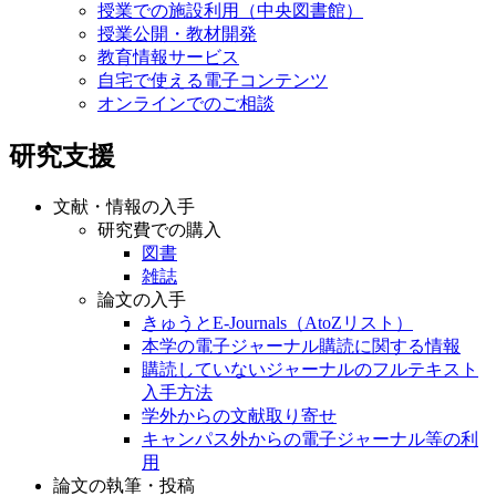
授業での施設利用（中央図書館）
授業公開・教材開発
教育情報サービス
自宅で使える電子コンテンツ
オンラインでのご相談
研究支援
文献・情報の入手
研究費での購入
図書
雑誌
論文の入手
きゅうとE-Journals（AtoZリスト）
本学の電子ジャーナル購読に関する情報
購読していないジャーナルのフルテキスト
入手方法
学外からの文献取り寄せ
キャンパス外からの電子ジャーナル等の利
用
論文の執筆・投稿