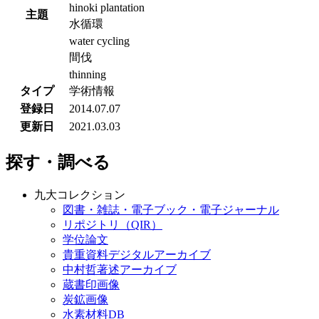
hinoki plantation
主題
水循環
water cycling
間伐
thinning
タイプ
学術情報
登録日
2014.07.07
更新日
2021.03.03
探す・調べる
九大コレクション
図書・雑誌・電子ブック・電子ジャーナル
リポジトリ（QIR）
学位論文
貴重資料デジタルアーカイブ
中村哲著述アーカイブ
蔵書印画像
炭鉱画像
水素材料DB