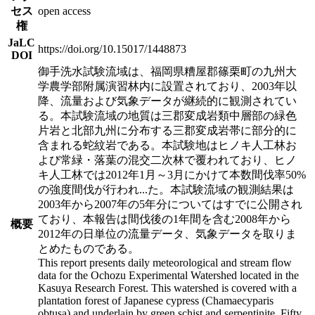
セス
open access
権
JaLC
https://doi.org/10.15017/1448873
DOI
御手洗水試験流域は、福岡県糟屋郡篠栗町の九州大
学農学部附属演習林内に設置されており、2003年以
降、流量および気象データが継続的に観測されてい
る。本試験流域の地質は三郡変成岩類中層部の緑色
片岩と北部九州に分布する三郡変成岩帯に部分的に
含まれる蛇紋岩である。本試験地はヒノキ人工林お
よび常緑・落葉の混交二次林で覆われており、ヒノ
キ人工林では2012年1月～3月にかけて本数間伐率50%
の強度間伐が行われ
...
た。本試験流域の観測結果は
2003年から2007年の5年分についてはすでに公開され
ており、本報告は間伐後の1年間を含む2008年から
概要
2012年の日単位の流量データ、気象データを取りま
とめたものである。
This report presents daily meteorological and stream flow
data for the Ochozu Experimental Watershed located in the
Kasuya Research Forest. This watershed is covered with a
plantation forest of Japanese cypress (Chamaecyparis
obtusa) and underlain by green schist and serpentinite. Fifty