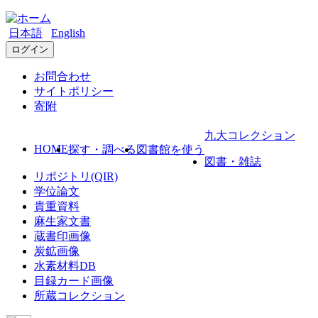
日本語
English
ログイン
お問合わせ
サイトポリシー
寄附
九大コレクション
HOME
探す・調べる
図書館を使う
図書・雑誌
リポジトリ(QIR)
学位論文
貴重資料
麻生家文書
蔵書印画像
炭鉱画像
水素材料DB
目録カード画像
所蔵コレクション