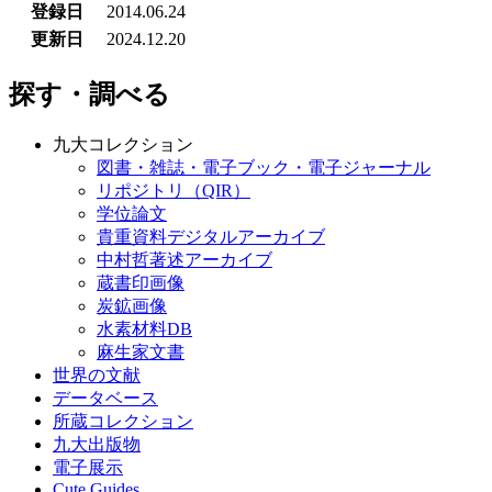
登録日
2014.06.24
更新日
2024.12.20
探す・調べる
九大コレクション
図書・雑誌・電子ブック・電子ジャーナル
リポジトリ（QIR）
学位論文
貴重資料デジタルアーカイブ
中村哲著述アーカイブ
蔵書印画像
炭鉱画像
水素材料DB
麻生家文書
世界の文献
データベース
所蔵コレクション
九大出版物
電子展示
Cute.Guides