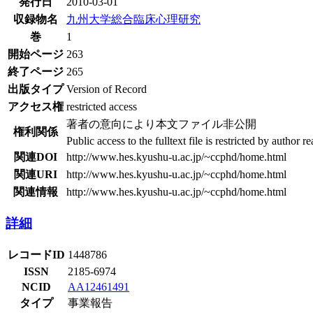
発行日
2010-03-01
収録物名
九州大学総合臨床心理研究
巻
1
開始ページ
263
終了ページ
265
出版タイプ
Version of Record
アクセス権
restricted access
著者の意向により本文ファイル非公開
権利関係
Public access to the fulltext file is restricted by author r
関連DOI
http://www.hes.kyushu-u.ac.jp/~ccphd/home.html
関連URI
http://www.hes.kyushu-u.ac.jp/~ccphd/home.html
関連情報
http://www.hes.kyushu-u.ac.jp/~ccphd/home.html
詳細
レコードID
1448786
ISSN
2185-6974
NCID
AA12461491
タイプ
事業報告