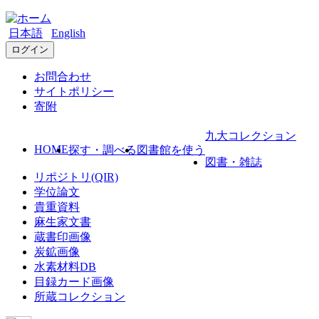
日本語
English
ログイン
お問合わせ
サイトポリシー
寄附
九大コレクション
HOME
探す・調べる
図書館を使う
図書・雑誌
リポジトリ(QIR)
学位論文
貴重資料
麻生家文書
蔵書印画像
炭鉱画像
水素材料DB
目録カード画像
所蔵コレクション