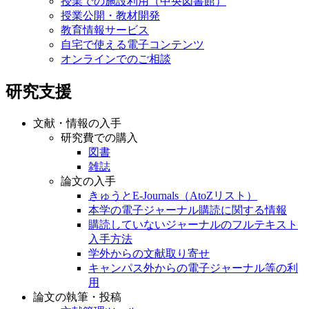
授業での施設利用（中央図書館）
授業公開・教材開発
教育情報サービス
自宅で使える電子コンテンツ
オンラインでのご相談
研究支援
文献・情報の入手
研究費での購入
図書
雑誌
論文の入手
きゅうとE-Journals（AtoZリスト）
本学の電子ジャーナル購読に関する情報
購読していないジャーナルのフルテキスト
入手方法
学外からの文献取り寄せ
キャンパス外からの電子ジャーナル等の利
用
論文の執筆・投稿