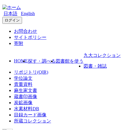
日本語
English
ログイン
お問合わせ
サイトポリシー
寄附
九大コレクション
HOME
探す・調べる
図書館を使う
図書・雑誌
リポジトリ(QIR)
学位論文
貴重資料
麻生家文書
蔵書印画像
炭鉱画像
水素材料DB
目録カード画像
所蔵コレクション