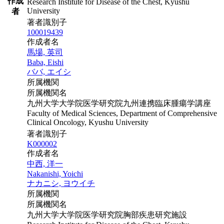
作成
Research Institute for Disease of the Chest, Kyushu
University
者
著者識別子
100019439
作成者名
馬場, 英司
Baba, Eishi
ババ, エイシ
所属機関
所属機関名
九州大学大学院医学研究院九州連携臨床腫瘍学講座
Faculty of Medical Sciences, Department of Comprehensive
Clinical Oncology, Kyushu University
著者識別子
K000002
作成者名
中西, 洋一
Nakanishi, Yoichi
ナカニシ, ヨウイチ
所属機関
所属機関名
九州大学大学院医学研究院胸部疾患研究施設