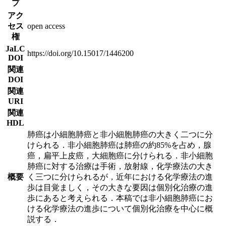
プ
アク
セス
open access
権
JaLC
https://doi.org/10.15017/1446200
DOI
関連
DOI
関連
URI
関連
HDL
肺癌は小細胞肺癌と非小細胞肺癌の大きく二つに分
けられる．非小細胞肺癌は肺癌の約85%を占め，腺
癌，扁平上皮癌，大細胞癌に分けられる．非小細胞
肺癌に対する治療は手術，放射線，化学療法の大き
概要
く三つに分けられるが，近年における化学療法の進
歩は目覚ましく，その大きな要因は個別化治療の進
歩にあると考えられる．本稿では非小細胞肺癌にお
ける化学療法の進歩について個別化治療を中心に概
説する．