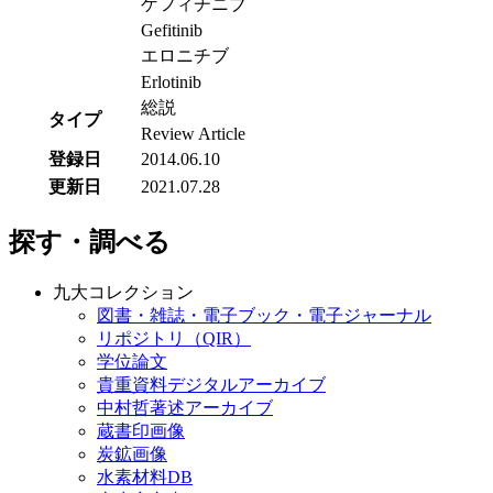
ゲフィチニブ
Gefitinib
エロニチブ
Erlotinib
総説
タイプ
Review Article
登録日
2014.06.10
更新日
2021.07.28
探す・調べる
九大コレクション
図書・雑誌・電子ブック・電子ジャーナル
リポジトリ（QIR）
学位論文
貴重資料デジタルアーカイブ
中村哲著述アーカイブ
蔵書印画像
炭鉱画像
水素材料DB