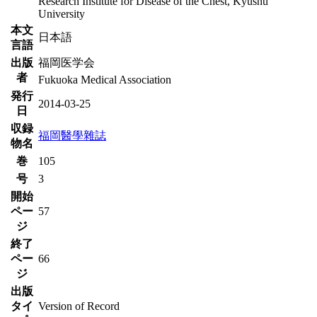
Research Institute for Disease of the Chest, Kyushu
University
本文
日本語
言語
出版
福岡医学会
者
Fukuoka Medical Association
発行
2014-03-25
日
収録
福岡醫學雜誌
物名
巻
105
号
3
開始
ペー
57
ジ
終了
ペー
66
ジ
出版
タイ
Version of Record