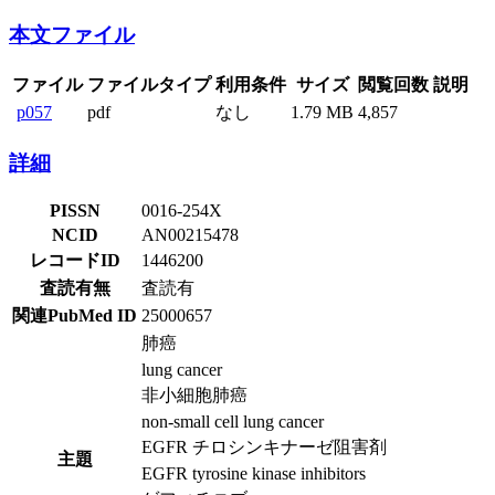
本文ファイル
ファイル
ファイルタイプ
利用条件
サイズ
閲覧回数
説明
p057
pdf
なし
1.79 MB
4,857
詳細
PISSN
0016-254X
NCID
AN00215478
レコードID
1446200
査読有無
査読有
関連PubMed ID
25000657
肺癌
lung cancer
非小細胞肺癌
non-small cell lung cancer
EGFR チロシンキナーゼ阻害剤
主題
EGFR tyrosine kinase inhibitors