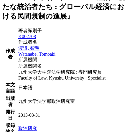
たな統治者たち : グローバル経済にお
ける民間規制の進展』
著者識別子
K002708
作成者名
渡邉, 智明
作成
Watanabe, Tomoaki
者
所属機関
所属機関名
九州大学大学院法学研究院 : 専門研究員
Faculty of Law, Kyushu University : Specialist
本文
日本語
言語
出版
九州大学法学部政治研究室
者
発行
2013-03-31
日
収録
政治研究
物名