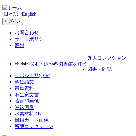
日本語
English
ログイン
お問合わせ
サイトポリシー
寄附
九大コレクション
HOME
探す・調べる
図書館を使う
図書・雑誌
リポジトリ(QIR)
学位論文
貴重資料
麻生家文書
蔵書印画像
炭鉱画像
水素材料DB
目録カード画像
所蔵コレクション