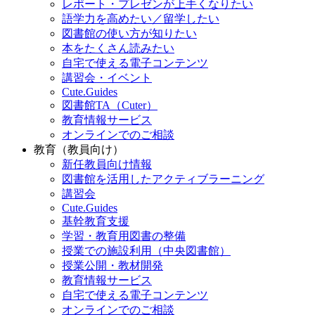
レポート・プレゼンが上手くなりたい
語学力を高めたい／留学したい
図書館の使い方が知りたい
本をたくさん読みたい
自宅で使える電子コンテンツ
講習会・イベント
Cute.Guides
図書館TA（Cuter）
教育情報サービス
オンラインでのご相談
教育（教員向け）
新任教員向け情報
図書館を活用したアクティブラーニング
講習会
Cute.Guides
基幹教育支援
学習・教育用図書の整備
授業での施設利用（中央図書館）
授業公開・教材開発
教育情報サービス
自宅で使える電子コンテンツ
オンラインでのご相談