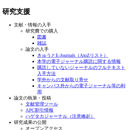
研究支援
文献・情報の入手
研究費での購入
図書
雑誌
論文の入手
きゅうとE-Journals（AtoZリスト）
本学の電子ジャーナル購読に関する情報
購読していないジャーナルのフルテキスト
入手方法
学外からの文献取り寄せ
キャンパス外からの電子ジャーナル等の利
用
論文の執筆・投稿
文献管理ツール
APC割引情報
ハゲタカジャーナル（注意喚起）
研究成果の公開
オープンアクセス