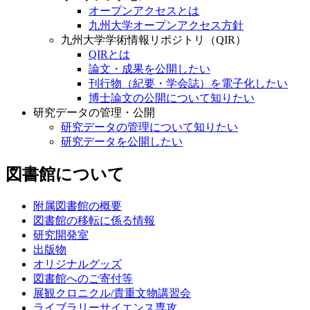
オープンアクセスとは
九州大学オープンアクセス方針
九州大学学術情報リポジトリ（QIR）
QIRとは
論文・成果を公開したい
刊行物（紀要・学会誌）を電子化したい
博士論文の公開について知りたい
研究データの管理・公開
研究データの管理について知りたい
研究データを公開したい
図書館について
附属図書館の概要
図書館の移転に係る情報
研究開発室
出版物
オリジナルグッズ
図書館へのご寄付等
展観クロニクル/貴重文物講習会
ライブラリーサイエンス専攻