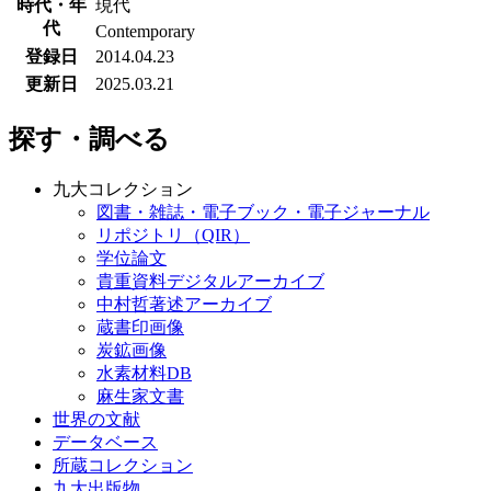
時代・年
現代
代
Contemporary
登録日
2014.04.23
更新日
2025.03.21
探す・調べる
九大コレクション
図書・雑誌・電子ブック・電子ジャーナル
リポジトリ（QIR）
学位論文
貴重資料デジタルアーカイブ
中村哲著述アーカイブ
蔵書印画像
炭鉱画像
水素材料DB
麻生家文書
世界の文献
データベース
所蔵コレクション
九大出版物