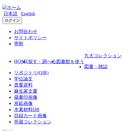
日本語
English
ログイン
お問合わせ
サイトポリシー
寄附
九大コレクション
HOME
探す・調べる
図書館を使う
図書・雑誌
リポジトリ(QIR)
学位論文
貴重資料
麻生家文書
蔵書印画像
炭鉱画像
水素材料DB
目録カード画像
所蔵コレクション