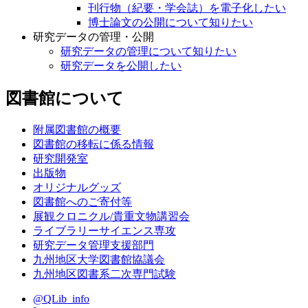
刊行物（紀要・学会誌）を電子化したい
博士論文の公開について知りたい
研究データの管理・公開
研究データの管理について知りたい
研究データを公開したい
図書館について
附属図書館の概要
図書館の移転に係る情報
研究開発室
出版物
オリジナルグッズ
図書館へのご寄付等
展観クロニクル/貴重文物講習会
ライブラリーサイエンス専攻
研究データ管理支援部門
九州地区大学図書館協議会
九州地区図書系二次専門試験
@QLib_info