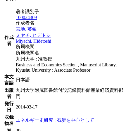
著者識別子
100024309
作成者名
宮地, 英敏
ミヤチ, ヒデトシ
作成
Miyachi, Hidetoshi
者
所属機関
所属機関名
九州大学 : 准教授
Business and Economics Section , Manuscript Library,
Kyushu University : Associate Professor
本文
日本語
言語
出版
九州大学附属図書館付設記録資料館産業経済資料部
者
門
発行
2014-03-17
日
収録
エネルギー史研究 : 石炭を中心として
物名
巻
29