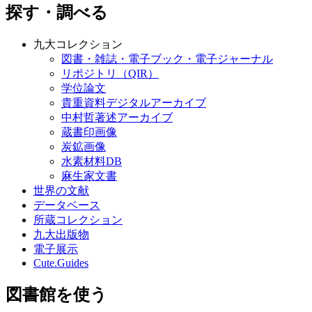
探す・調べる
九大コレクション
図書・雑誌・電子ブック・電子ジャーナル
リポジトリ（QIR）
学位論文
貴重資料デジタルアーカイブ
中村哲著述アーカイブ
蔵書印画像
炭鉱画像
水素材料DB
麻生家文書
世界の文献
データベース
所蔵コレクション
九大出版物
電子展示
Cute.Guides
図書館を使う