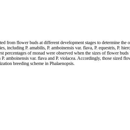
ected from flower buds at different development stages to determine the 
es, including P. amabilis, P. amboinensis var. flava, P. equestris, P. hi
hest percentages of monad were observed when the sizes of flower buds we
n P. amboinensis var. flava and P. violacea. Accordingly, those sized f
dization breeding scheme in Phalaenopsis.