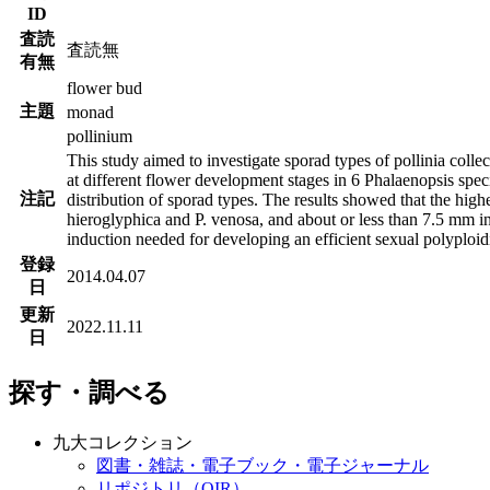
ID
査読
査読無
有無
flower bud
主題
monad
pollinium
This study aimed to investigate sporad types of pollinia coll
at different flower development stages in 6 Phalaenopsis speci
注記
distribution of sporad types. The results showed that the hig
hieroglyphica and P. venosa, and about or less than 7.5 mm i
induction needed for developing an efficient sexual polyploi
登録
2014.04.07
日
更新
2022.11.11
日
探す・調べる
九大コレクション
図書・雑誌・電子ブック・電子ジャーナル
リポジトリ（QIR）