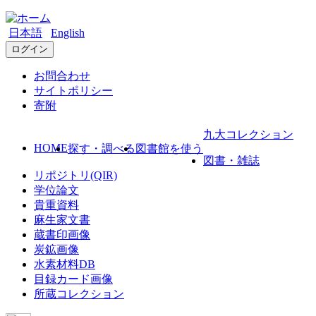
日本語
English
ログイン
お問合わせ
サイトポリシー
寄附
九大コレクション
HOME
探す・調べる
図書館を使う
図書・雑誌
リポジトリ(QIR)
学位論文
貴重資料
麻生家文書
蔵書印画像
炭鉱画像
水素材料DB
目録カード画像
所蔵コレクション