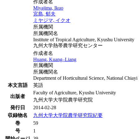
作成者名
Miyajima, Ikuo
宮島, 郁夫
ミヤジマ, イクオ
所属機関
所属機関名
Institute of Tropical Agriculture, Kyushu University
九州大学熱帯農学研究センター
作成者名
Huang, Kuang–Liang
所属機関
所属機関名
Department of Horticultural Science, National Chiayi
本文言語
英語
Faculty of Agriculture, Kyushu University
出版者
九州大学大学院農学研究院
発行日
2014-02-28
収録物名
九州大学大学院農学研究院紀要
巻
59
号
1
開始ページ
39