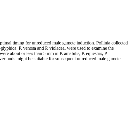
optimal timing for unreduced male gamete induction. Pollinia collected
eroglyphica, P. venosa and P. violacea, were used to examine the
re about or less than 5 mm in P. amabilis, P. equestris, P.
lower buds might be suitable for subsequent unreduced male gamete