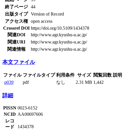
終了ページ
44
出版タイプ
Version of Record
アクセス権
open access
Crossref DOI
https://doi.org/10.5109/1434378
関連DOI
http://www.agr.kyushu-u.ac.jp/
関連URI
http://www.agr.kyushu-u.ac.jp/
関連情報
http://www.agr.kyushu-u.ac.jp/
本文ファイル
ファイル
ファイルタイプ
利用条件
サイズ
閲覧回数
説明
p039
pdf
なし
2.31 MB
1,442
詳細
PISSN
0023-6152
NCID
AA00697606
レコ
1434378
ード