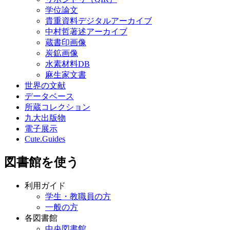
学位論文
貴重資料デジタルアーカイブ
中村哲著述アーカイブ
蔵書印画像
炭鉱画像
水素材料DB
麻生家文書
世界の文献
データベース
所蔵コレクション
九大出版物
電子展示
Cute.Guides
図書館を使う
利用ガイド
学生・教職員の方
一般の方
各図書館
中央図書館