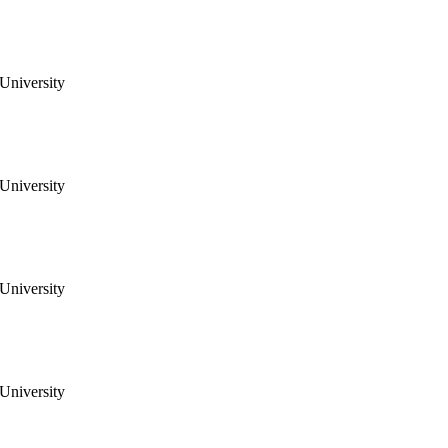
 University
 University
 University
 University