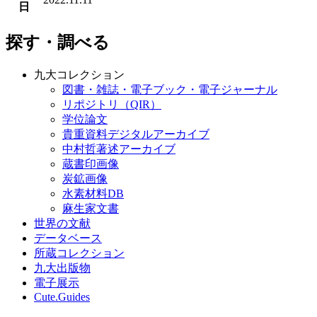
日
探す・調べる
九大コレクション
図書・雑誌・電子ブック・電子ジャーナル
リポジトリ（QIR）
学位論文
貴重資料デジタルアーカイブ
中村哲著述アーカイブ
蔵書印画像
炭鉱画像
水素材料DB
麻生家文書
世界の文献
データベース
所蔵コレクション
九大出版物
電子展示
Cute.Guides