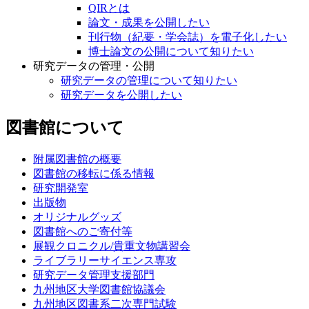
QIRとは
論文・成果を公開したい
刊行物（紀要・学会誌）を電子化したい
博士論文の公開について知りたい
研究データの管理・公開
研究データの管理について知りたい
研究データを公開したい
図書館について
附属図書館の概要
図書館の移転に係る情報
研究開発室
出版物
オリジナルグッズ
図書館へのご寄付等
展観クロニクル/貴重文物講習会
ライブラリーサイエンス専攻
研究データ管理支援部門
九州地区大学図書館協議会
九州地区図書系二次専門試験