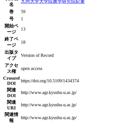
九州大学大学院農学研究院紀要
名
巻
59
号
1
開始ペ
13
ージ
終了ペ
18
ージ
出版タ
Version of Record
イプ
アクセ
open access
ス権
Crossref
https://doi.org/10.5109/1434374
DOI
関連
http://www.agr.kyushu-u.ac.jp/
DOI
関連
http://www.agr.kyushu-u.ac.jp/
URI
関連情
http://www.agr.kyushu-u.ac.jp/
報