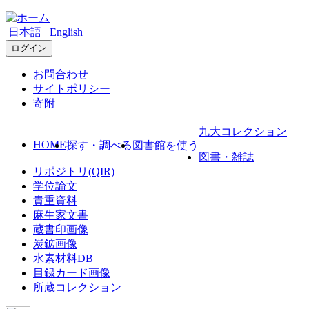
日本語
English
ログイン
お問合わせ
サイトポリシー
寄附
九大コレクション
HOME
探す・調べる
図書館を使う
図書・雑誌
リポジトリ(QIR)
学位論文
貴重資料
麻生家文書
蔵書印画像
炭鉱画像
水素材料DB
目録カード画像
所蔵コレクション