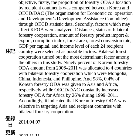
objective, firstly, the proportion of forestry ODA allocation
by recipient continents was compared between Korea and
OECD/DAC (The organization for Economic co–operation
and Development’s Development Assistance Committee)
through OECD statistic data. Secondly, factors which may
affect KFOA were analyzed. Distances, status of bilateral
forestry cooperation, amount of forestry product import &
export, corruption index, forest area, forest conversion rate,
GDP per capital, and income level of each 24 recipient
注記
country were selected as possible factors. Bilateral forest
cooperation turned out the most determinant factor among
the others in this study. Ninety percent of Korean forestry
ODA amount from 2006–2011 was allocated to 4 countries
with bilateral forestry cooperation which were Mongolia,
China, Indonesia, and Philippine. And 98%, 0.4% of
Korean forestry ODA was given to Asia and Africa,
respectively while OECD/DAC constantly increased
forestry ODA for Africa by 26% during 1999–2011.
Accordingly, it indicated that Korean forestry ODA was
selective in targeting Asia and recipient countries with
bilateral forestry cooperation.
登録
2014.04.07
日
更新
2022.11.11