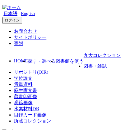
日本語
English
ログイン
お問合わせ
サイトポリシー
寄附
九大コレクション
HOME
探す・調べる
図書館を使う
図書・雑誌
リポジトリ(QIR)
学位論文
貴重資料
麻生家文書
蔵書印画像
炭鉱画像
水素材料DB
目録カード画像
所蔵コレクション