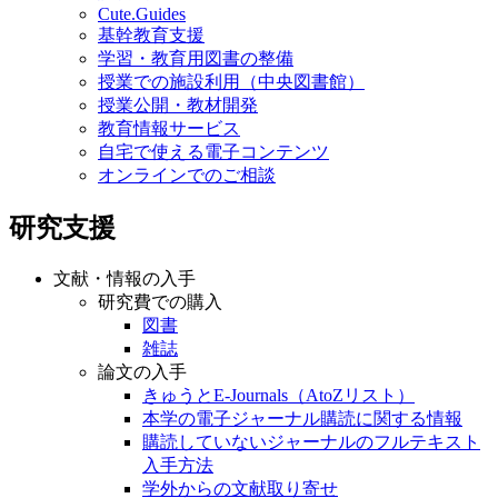
Cute.Guides
基幹教育支援
学習・教育用図書の整備
授業での施設利用（中央図書館）
授業公開・教材開発
教育情報サービス
自宅で使える電子コンテンツ
オンラインでのご相談
研究支援
文献・情報の入手
研究費での購入
図書
雑誌
論文の入手
きゅうとE-Journals（AtoZリスト）
本学の電子ジャーナル購読に関する情報
購読していないジャーナルのフルテキスト
入手方法
学外からの文献取り寄せ