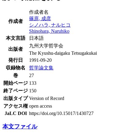
作成者名
篠原, 成彦
作成者
シノハラ, ナルヒコ
Shinohara, Naruhiko
本文言語
日本語
九州大学哲学会
出版者
The Kyushu-daigaku Tetsugakukai
発行日
1991-09-20
収録物名
哲学論文集
巻
27
開始ページ
133
終了ページ
150
出版タイプ
Version of Record
アクセス権
open access
JaLC DOI
https://doi.org/10.15017/1430727
本文ファイル