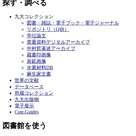
探す・調べる
九大コレクション
図書・雑誌・電子ブック・電子ジャーナル
リポジトリ（QIR）
学位論文
貴重資料デジタルアーカイブ
中村哲著述アーカイブ
蔵書印画像
炭鉱画像
水素材料DB
麻生家文書
世界の文献
データベース
所蔵コレクション
九大出版物
電子展示
Cute.Guides
図書館を使う