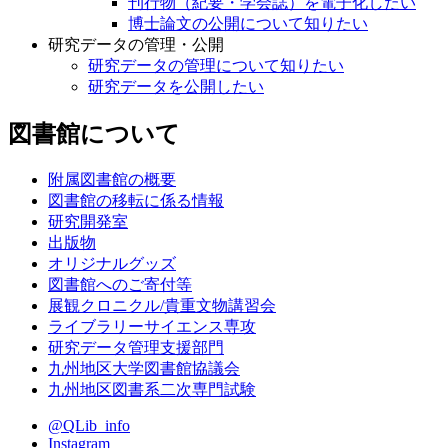
刊行物（紀要・学会誌）を電子化したい
博士論文の公開について知りたい
研究データの管理・公開
研究データの管理について知りたい
研究データを公開したい
図書館について
附属図書館の概要
図書館の移転に係る情報
研究開発室
出版物
オリジナルグッズ
図書館へのご寄付等
展観クロニクル/貴重文物講習会
ライブラリーサイエンス専攻
研究データ管理支援部門
九州地区大学図書館協議会
九州地区図書系二次専門試験
@QLib_info
Instagram