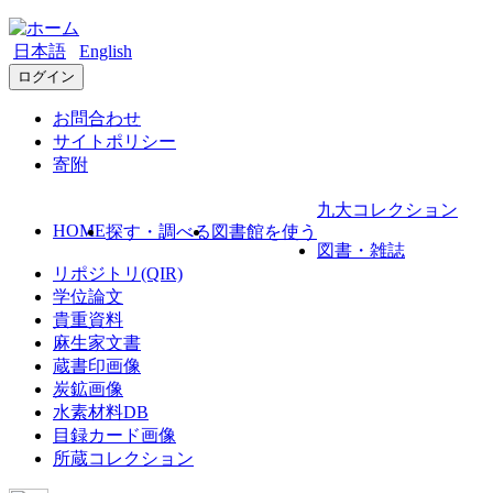
日本語
English
ログイン
お問合わせ
サイトポリシー
寄附
九大コレクション
HOME
探す・調べる
図書館を使う
図書・雑誌
リポジトリ(QIR)
学位論文
貴重資料
麻生家文書
蔵書印画像
炭鉱画像
水素材料DB
目録カード画像
所蔵コレクション