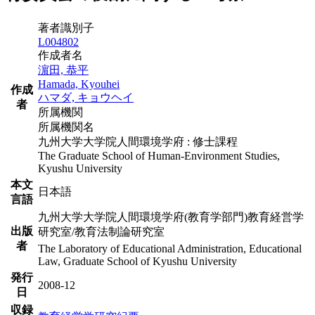
著者識別子
L004802
作成者名
濵田, 恭平
Hamada, Kyouhei
作成
ハマダ, キョウヘイ
者
所属機関
所属機関名
九州大学大学院人間環境学府 : 修士課程
The Graduate School of Human-Environment Studies,
Kyushu University
本文
日本語
言語
九州大学大学院人間環境学府(教育学部門)教育経営学
出版
研究室/教育法制論研究室
者
The Laboratory of Educational Administration, Educational
Law, Graduate School of Kyushu University
発行
2008-12
日
収録