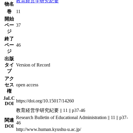
教育経営学研究紀要
物名
巻
11
開始
ペー
37
ジ
終了
ペー
46
ジ
出版
タイ
Version of Record
プ
アク
セス
open access
権
JaLC
https://doi.org/10.15017/14260
DOI
教育経営学研究紀要 || 11 || p37-46
Research Bulletin of Educational Administration || 11 || p37-
関連
46
DOI
http://www.human.kyushu-u.ac.jp/