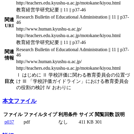
http://teachers.edu.kyushu-u.ac.jp/motokane/kiyou.html
教育経営学研究紀要 || 11 || p37-46
Research Bulletin of Educational Administration || 11 || p37-
関連
46
URI
http://www.human.kyushu-u.ac.jp/
http://teachers.edu.kyushu-u.ac.jp/motokane/kiyou.html
教育経営学研究紀要 || 11 || p37-46
Research Bulletin of Educational Administration || 11 || p37-
関連
46
情報
http://www.human.kyushu-u.ac.jp/
http://teachers.edu.kyushu-u.ac.jp/motokane/kiyou.html
Ⅰ はじめに Ⅱ 学校評価に関わる教育委員会の位置づ
目次
け Ⅲ 「学校評価ガイドライン」における教育委員会
の役割の検討 Ⅳ おわりに
本文ファイル
ファイル
ファイルタイプ
利用条件
サイズ
閲覧回数
説明
p037
pdf
なし
411 KB
301