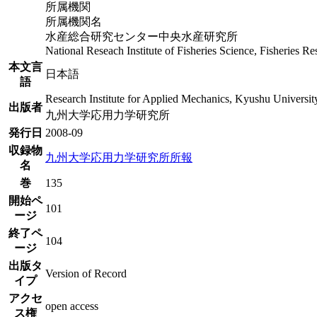
所属機関
所属機関名
水産総合研究センター中央水産研究所
National Reseach Institute of Fisheries Science, Fisheries 
本文言
日本語
語
Research Institute for Applied Mechanics, Kyushu Universit
出版者
九州大学応用力学研究所
発行日
2008-09
収録物
九州大学応用力学研究所所報
名
巻
135
開始ペ
101
ージ
終了ペ
104
ージ
出版タ
Version of Record
イプ
アクセ
open access
ス権