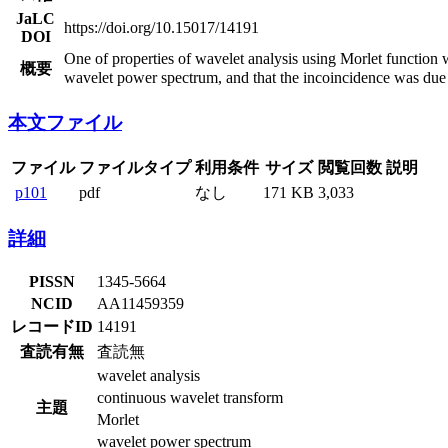
JaLC
https://doi.org/10.15017/14191
DOI
One of properties of wavelet analysis using Morlet function wa
概要
wavelet power spectrum, and that the incoincidence was due to
本文ファイル
ファイル
ファイルタイプ
利用条件
サイズ
閲覧回数
説明
p101
pdf
なし
171 KB
3,033
詳細
PISSN
1345-5664
NCID
AA11459359
レコードID
14191
査読有無
査読無
wavelet analysis
continuous wavelet transform
主題
Morlet
wavelet power spectrum