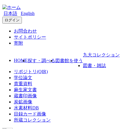
日本語
English
ログイン
お問合わせ
サイトポリシー
寄附
九大コレクション
HOME
探す・調べる
図書館を使う
図書・雑誌
リポジトリ(QIR)
学位論文
貴重資料
麻生家文書
蔵書印画像
炭鉱画像
水素材料DB
目録カード画像
所蔵コレクション