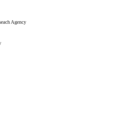
Reseach Agency
y