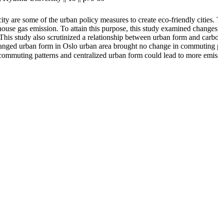
ity are some of the urban policy measures to create eco-friendly cities
ouse gas emission. To attain this purpose, this study examined changes i
This study also scrutinized a relationship between urban form and carbon
nchanged urban form in Oslo urban area brought no change in commuting p
n commuting patterns and centralized urban form could lead to more emi