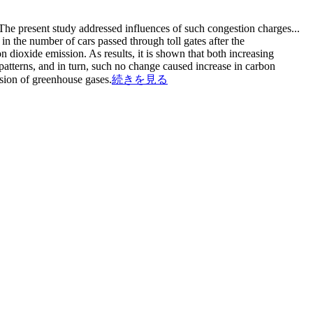
. The present study addressed influences of such congestion charges
...
n the number of cars passed through toll gates after the
 dioxide emission. As results, it is shown that both increasing
atterns, and in turn, such no change caused increase in carbon
ssion of greenhouse gases.
続きを見る