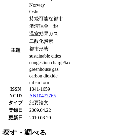
Norway
Oslo
持続可能な都市
渋滞課金・税
温室効果ガス
二酸化炭素
都市形態
主題
sustainable cities
congestion charge/tax
greenhouse gas
carbon dioxide
urban form
ISSN
1341-1659
NCID
AN10477765
タイプ
紀要論文
登録日
2009.04.22
更新日
2019.08.29
探す・調べる