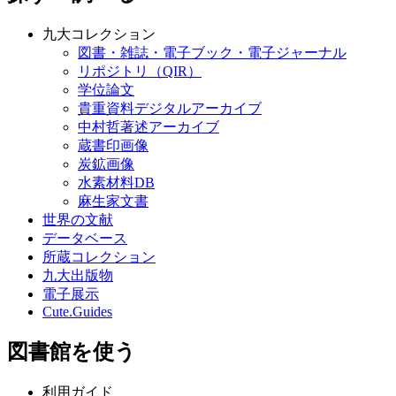
九大コレクション
図書・雑誌・電子ブック・電子ジャーナル
リポジトリ（QIR）
学位論文
貴重資料デジタルアーカイブ
中村哲著述アーカイブ
蔵書印画像
炭鉱画像
水素材料DB
麻生家文書
世界の文献
データベース
所蔵コレクション
九大出版物
電子展示
Cute.Guides
図書館を使う
利用ガイド