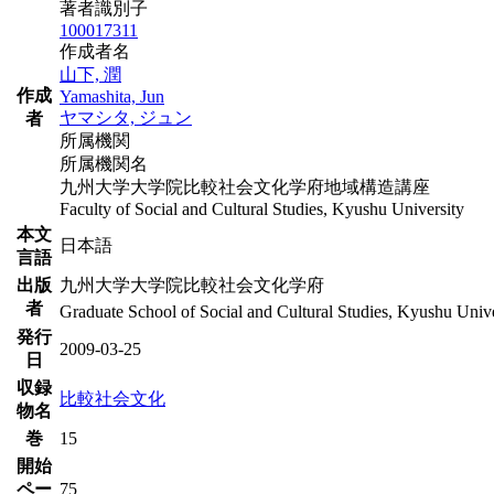
著者識別子
100017311
作成者名
山下, 潤
作成
Yamashita, Jun
ヤマシタ, ジュン
者
所属機関
所属機関名
九州大学大学院比較社会文化学府地域構造講座
Faculty of Social and Cultural Studies, Kyushu University
本文
日本語
言語
出版
九州大学大学院比較社会文化学府
者
Graduate School of Social and Cultural Studies, Kyushu Unive
発行
2009-03-25
日
収録
比較社会文化
物名
巻
15
開始
ペー
75