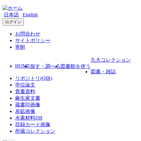
日本語
English
ログイン
お問合わせ
サイトポリシー
寄附
九大コレクション
HOME
探す・調べる
図書館を使う
図書・雑誌
リポジトリ(QIR)
学位論文
貴重資料
麻生家文書
蔵書印画像
炭鉱画像
水素材料DB
目録カード画像
所蔵コレクション