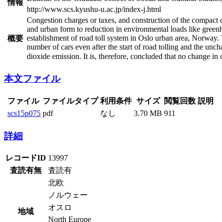
情報
http://www.scs.kyushu-u.ac.jp/index-j.html
Congestion charges or taxes, and construction of the compact c
and urban form to reduction in environmental loads like greenh
establishment of road toll system in Oslo urban area, Norway. 
概要
number of cars even after the start of road tolling and the u
dioxide emission. It is, therefore, concluded that no change i
本文ファイル
ファイル
ファイルタイプ
利用条件
サイズ
閲覧回数
説明
scs15p075
pdf
なし
3.70 MB
911
詳細
レコードID
13997
査読有無
査読有
北欧
ノルウェー
オスロ
地域
North Europe