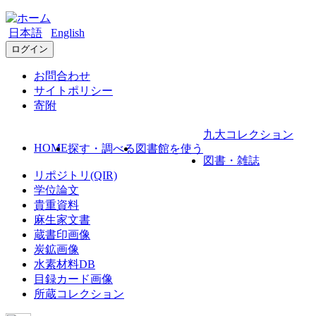
日本語
English
ログイン
お問合わせ
サイトポリシー
寄附
九大コレクション
HOME
探す・調べる
図書館を使う
図書・雑誌
リポジトリ(QIR)
学位論文
貴重資料
麻生家文書
蔵書印画像
炭鉱画像
水素材料DB
目録カード画像
所蔵コレクション