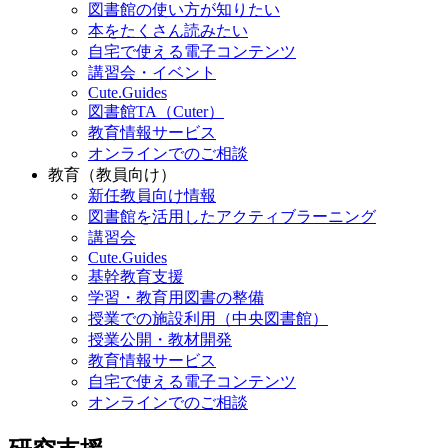
図書館の使い方が知りたい
本をたくさん読みたい
自宅で使える電子コンテンツ
講習会・イベント
Cute.Guides
図書館TA（Cuter）
教育情報サービス
オンラインでのご相談
教育（教員向け）
新任教員向け情報
図書館を活用したアクティブラーニング
講習会
Cute.Guides
基幹教育支援
学習・教育用図書の整備
授業での施設利用（中央図書館）
授業公開・教材開発
教育情報サービス
自宅で使える電子コンテンツ
オンラインでのご相談