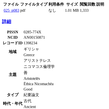
ファイル
ファイルタイプ
利用条件
サイズ
閲覧回数
説明
025_p083
pdf
なし
1.01 MB
1,333
詳細
PISSN
0285-774X
NCID
AN00150871
レコードID
1398234
ギリシャ
地域
Greece
アリストテレス
ニコマコス倫理学
善
主題
Aristotelēs
Ēthica Nicomachēa
Good
タイプ
紀要論文
古代
時代・年代
Ancient