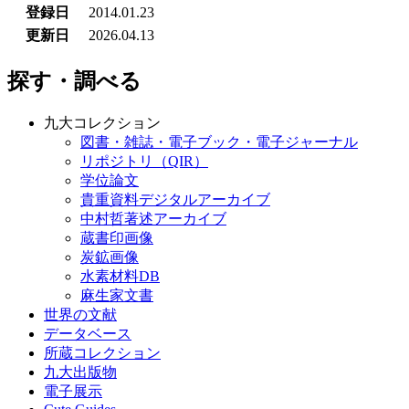
登録日
2014.01.23
更新日
2026.04.13
探す・調べる
九大コレクション
図書・雑誌・電子ブック・電子ジャーナル
リポジトリ（QIR）
学位論文
貴重資料デジタルアーカイブ
中村哲著述アーカイブ
蔵書印画像
炭鉱画像
水素材料DB
麻生家文書
世界の文献
データベース
所蔵コレクション
九大出版物
電子展示