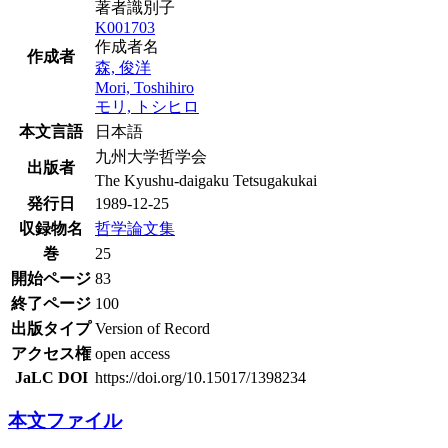
著者識別子
K001703
作成者名
作成者
森, 俊洋
Mori, Toshihiro
モリ, トシヒロ
本文言語
日本語
九州大学哲学会
出版者
The Kyushu-daigaku Tetsugakukai
発行日
1989-12-25
収録物名
哲学論文集
巻
25
開始ページ
83
終了ページ
100
出版タイプ
Version of Record
アクセス権
open access
JaLC DOI
https://doi.org/10.15017/1398234
本文ファイル