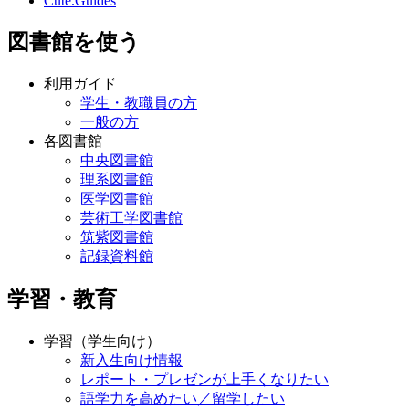
Cute.Guides
図書館を使う
利用ガイド
学生・教職員の方
一般の方
各図書館
中央図書館
理系図書館
医学図書館
芸術工学図書館
筑紫図書館
記録資料館
学習・教育
学習（学生向け）
新入生向け情報
レポート・プレゼンが上手くなりたい
語学力を高めたい／留学したい