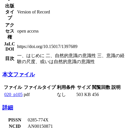
出版
タイ
Version of Record
プ
アク
セス
open access
権
JaLC
https://doi.org/10.15017/1397689
DOI
一、はじめに 二、自然的意識の意識性 三、意識の経
目次
験の尺度、或いは自然的意識の意識性
本文ファイル
ファイル
ファイルタイプ
利用条件
サイズ
閲覧回数
説明
020_p105
pdf
なし
503 KB
456
詳細
PISSN
0285-774X
NCID
AN00150871