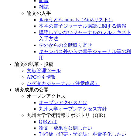
図書
雑誌
論文の入手
きゅうとE-Journals（AtoZリスト）
本学の電子ジャーナル購読に関する情報
購読していないジャーナルのフルテキスト
入手方法
学外からの文献取り寄せ
キャンパス外からの電子ジャーナル等の利
用
論文の執筆・投稿
文献管理ツール
APC割引情報
ハゲタカジャーナル（注意喚起）
研究成果の公開
オープンアクセス
オープンアクセスとは
九州大学オープンアクセス方針
九州大学学術情報リポジトリ（QIR）
QIRとは
論文・成果を公開したい
刊行物（紀要・学会誌）を電子化したい