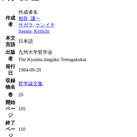
作成者名
作成
相良, 謙一
者
サガラ, ケンイチ
Sagara, Kenichi
本文
日本語
言語
出版
九州大学哲学会
者
The Kyushu-daigaku Tetsugakukai
発行
1984-09-20
日
収録
哲学論文集
物名
巻
20
開始
ペー
105
ジ
終了
ペー
110
ジ