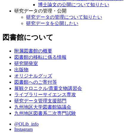
博士論文の公開について知りたい
研究データの管理・公開
研究データの管理について知りたい
研究データを公開したい
図書館について
附属図書館の概要
図書館の移転に係る情報
研究開発室
出版物
オリジナルグッズ
図書館へのご寄付等
展観クロニクル/貴重文物講習会
ライブラリーサイエンス専攻
研究データ管理支援部門
九州地区大学図書館協議会
九州地区図書系二次専門試験
@QLib_info
Instagram