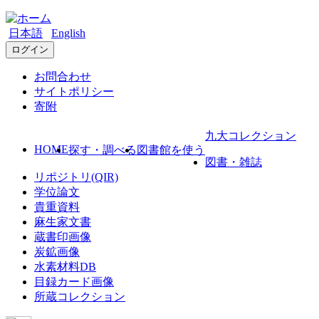
日本語
English
ログイン
お問合わせ
サイトポリシー
寄附
九大コレクション
HOME
探す・調べる
図書館を使う
図書・雑誌
リポジトリ(QIR)
学位論文
貴重資料
麻生家文書
蔵書印画像
炭鉱画像
水素材料DB
目録カード画像
所蔵コレクション