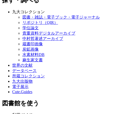
探す・調べる
九大コレクション
図書・雑誌・電子ブック・電子ジャーナル
リポジトリ（QIR）
学位論文
貴重資料デジタルアーカイブ
中村哲著述アーカイブ
蔵書印画像
炭鉱画像
水素材料DB
麻生家文書
世界の文献
データベース
所蔵コレクション
九大出版物
電子展示
Cute.Guides
図書館を使う