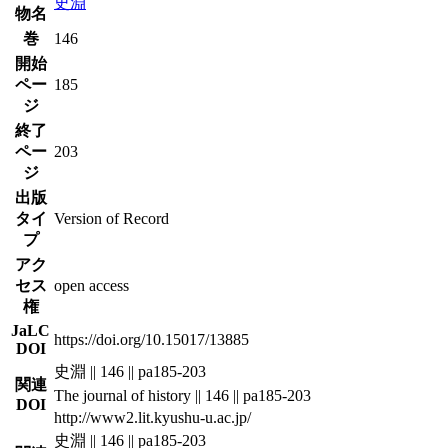
史淵
物名
巻
146
開始
ペー
185
ジ
終了
ペー
203
ジ
出版
タイ
Version of Record
プ
アク
セス
open access
権
JaLC
https://doi.org/10.15017/13885
DOI
史淵 || 146 || pa185-203
関連
The journal of history || 146 || pa185-203
DOI
http://www2.lit.kyushu-u.ac.jp/
史淵 || 146 || pa185-203