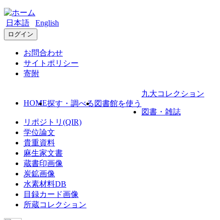
日本語
English
ログイン
お問合わせ
サイトポリシー
寄附
九大コレクション
HOME
探す・調べる
図書館を使う
図書・雑誌
リポジトリ(QIR)
学位論文
貴重資料
麻生家文書
蔵書印画像
炭鉱画像
水素材料DB
目録カード画像
所蔵コレクション