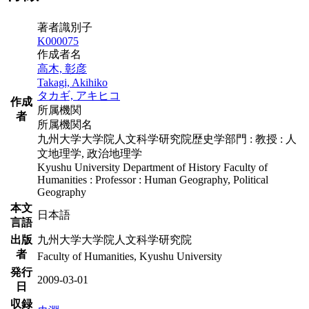
著者識別子
K000075
作成者名
高木, 彰彦
Takagi, Akihiko
タカギ, アキヒコ
作成
所属機関
者
所属機関名
九州大学大学院人文科学研究院歴史学部門 : 教授 : 人
文地理学, 政治地理学
Kyushu University Department of History Faculty of
Humanities : Professor : Human Geography, Political
Geography
本文
日本語
言語
出版
九州大学大学院人文科学研究院
者
Faculty of Humanities, Kyushu University
発行
2009-03-01
日
収録