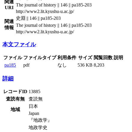
関連
The journal of history || 146 || pa185-203
URI
http://www2.lit.kyushu-u.ac.jp/
史淵 || 146 || pa185-203
関連
The journal of history || 146 || pa185-203
情報
http://www2.lit.kyushu-u.ac.jp/
本文ファイル
ファイル
ファイルタイプ
利用条件
サイズ
閲覧回数
説明
pa185
pdf
なし
536 KB
8,203
詳細
レコードID
13885
査読有無
査読無
日本
地域
Japan
『地政学』
地政学史