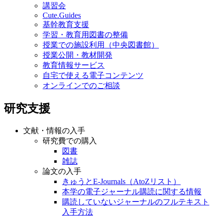
講習会
Cute.Guides
基幹教育支援
学習・教育用図書の整備
授業での施設利用（中央図書館）
授業公開・教材開発
教育情報サービス
自宅で使える電子コンテンツ
オンラインでのご相談
研究支援
文献・情報の入手
研究費での購入
図書
雑誌
論文の入手
きゅうとE-Journals（AtoZリスト）
本学の電子ジャーナル購読に関する情報
購読していないジャーナルのフルテキスト
入手方法