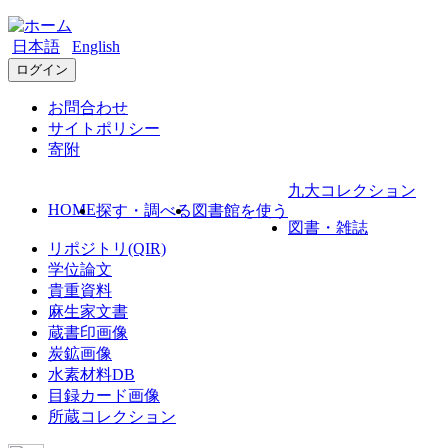
日本語
English
ログイン
お問合わせ
サイトポリシー
寄附
九大コレクション
HOME
探す・調べる
図書館を使う
図書・雑誌
リポジトリ(QIR)
学位論文
貴重資料
麻生家文書
蔵書印画像
炭鉱画像
水素材料DB
目録カード画像
所蔵コレクション