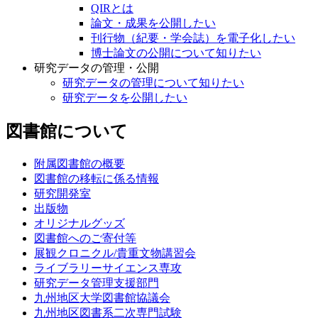
QIRとは
論文・成果を公開したい
刊行物（紀要・学会誌）を電子化したい
博士論文の公開について知りたい
研究データの管理・公開
研究データの管理について知りたい
研究データを公開したい
図書館について
附属図書館の概要
図書館の移転に係る情報
研究開発室
出版物
オリジナルグッズ
図書館へのご寄付等
展観クロニクル/貴重文物講習会
ライブラリーサイエンス専攻
研究データ管理支援部門
九州地区大学図書館協議会
九州地区図書系二次専門試験