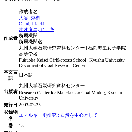
作成者名
大谷, 秀樹
Otani, Hideki
オオタニ, ヒデキ
所属機関
作成者
所属機関名
九州大学石炭研究資料センター | 福岡海星女子学院
高等学校
Fukuoka Kaisei Girl&apos;s School | Kyushu University
Document of Coal Research Center
本文言
日本語
語
九州大学石炭研究資料センター
出版者
Research Center for Materials on Coal Mining, Kyushu
University
発行日
2003-03-25
収録物
エネルギー史研究 : 石炭を中心として
名
巻
18