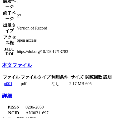
開始ペ
1
ージ
終了ペ
27
ージ
出版タ
Version of Record
イプ
アクセ
open access
ス権
JaLC
https://doi.org/10.15017/13783
DOI
本文ファイル
ファイル
ファイルタイプ
利用条件
サイズ
閲覧回数
説明
p001
pdf
なし
2.17 MB
605
詳細
PISSN
0286-2050
NCID
AN00311697