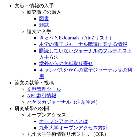
文献・情報の入手
研究費での購入
図書
雑誌
論文の入手
きゅうとE-Journals（AtoZリスト）
本学の電子ジャーナル購読に関する情報
購読していないジャーナルのフルテキスト
入手方法
学外からの文献取り寄せ
キャンパス外からの電子ジャーナル等の利
用
論文の執筆・投稿
文献管理ツール
APC割引情報
ハゲタカジャーナル（注意喚起）
研究成果の公開
オープンアクセス
オープンアクセスとは
九州大学オープンアクセス方針
九州大学学術情報リポジトリ（QIR）