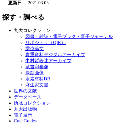
更新日
2021.03.03
探す・調べる
九大コレクション
図書・雑誌・電子ブック・電子ジャーナル
リポジトリ（QIR）
学位論文
貴重資料デジタルアーカイブ
中村哲著述アーカイブ
蔵書印画像
炭鉱画像
水素材料DB
麻生家文書
世界の文献
データベース
所蔵コレクション
九大出版物
電子展示
Cute.Guides