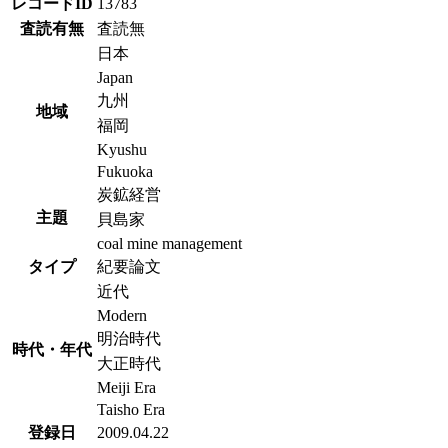
レコードID
13783
査読有無
査読無
日本
Japan
九州
地域
福岡
Kyushu
Fukuoka
炭鉱経営
主題
貝島家
coal mine management
タイプ
紀要論文
近代
Modern
明治時代
時代・年代
大正時代
Meiji Era
Taisho Era
登録日
2009.04.22