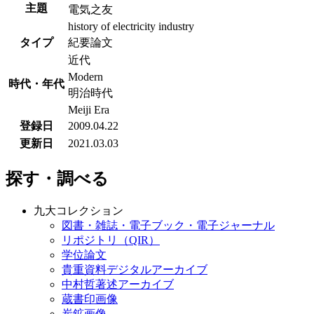
主題
電気之友
history of electricity industry
タイプ
紀要論文
近代
Modern
時代・年代
明治時代
Meiji Era
登録日
2009.04.22
更新日
2021.03.03
探す・調べる
九大コレクション
図書・雑誌・電子ブック・電子ジャーナル
リポジトリ（QIR）
学位論文
貴重資料デジタルアーカイブ
中村哲著述アーカイブ
蔵書印画像
炭鉱画像