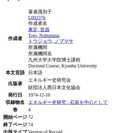
著者識別子
L002376
作成者名
東定, 宣昌
Tojo, Nobumasa
作成者
トウジョウ, ノブマサ
所属機関
所属機関名
九州大学大学院博士課程
Doctoral Course, Kyushu University
本文言語
日本語
エネルギー史研究会
出版者
財団法人西日本文化協会
発行日
1974-12-10
収録物名
エネルギー史研究 : 石炭を中心として
巻
4
開始ページ
72
終了ページ
74
出版タイプ
Version of Record