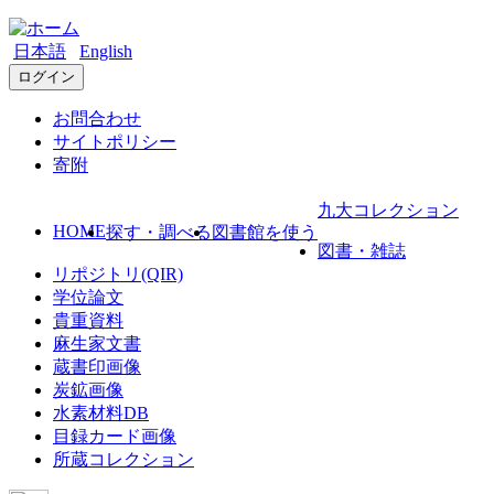
日本語
English
ログイン
お問合わせ
サイトポリシー
寄附
九大コレクション
HOME
探す・調べる
図書館を使う
図書・雑誌
リポジトリ(QIR)
学位論文
貴重資料
麻生家文書
蔵書印画像
炭鉱画像
水素材料DB
目録カード画像
所蔵コレクション