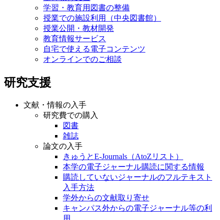
学習・教育用図書の整備
授業での施設利用（中央図書館）
授業公開・教材開発
教育情報サービス
自宅で使える電子コンテンツ
オンラインでのご相談
研究支援
文献・情報の入手
研究費での購入
図書
雑誌
論文の入手
きゅうとE-Journals（AtoZリスト）
本学の電子ジャーナル購読に関する情報
購読していないジャーナルのフルテキスト
入手方法
学外からの文献取り寄せ
キャンパス外からの電子ジャーナル等の利
用