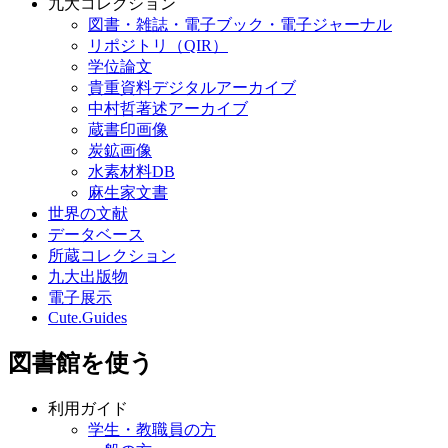
九大コレクション
図書・雑誌・電子ブック・電子ジャーナル
リポジトリ（QIR）
学位論文
貴重資料デジタルアーカイブ
中村哲著述アーカイブ
蔵書印画像
炭鉱画像
水素材料DB
麻生家文書
世界の文献
データベース
所蔵コレクション
九大出版物
電子展示
Cute.Guides
図書館を使う
利用ガイド
学生・教職員の方