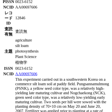
PISSN
0023-6152
NCID
AA00697606
レコ
12846
ード
ID
査読
査読無
有無
agriculture
silt loam
photosynthesis
主題
Plant Science
植物学
ISSN
0023-6152
NCID
AA00697606
This experiment carried out in a southwestern Korea on a
commerce silt loam soil at paddy field. Pungsannamulmong
(PSNK), a yellow seed color type, was a relatively high-
yielding late maturing cultivar and Nogchaekong (NCK),
green seed color type, was a relatively low-yielding early
maturing cultivar. Two seeds per hill were sowed with the
planting density of 70×10 cm on May 20 and June 20,
2007. Fertilizer was applied prior to planting at a rate of