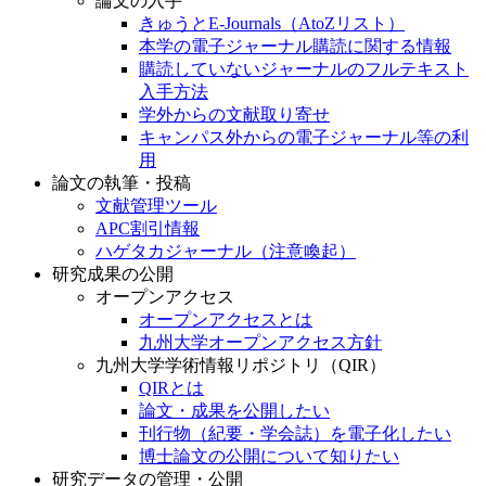
論文の入手
きゅうとE-Journals（AtoZリスト）
本学の電子ジャーナル購読に関する情報
購読していないジャーナルのフルテキスト
入手方法
学外からの文献取り寄せ
キャンパス外からの電子ジャーナル等の利
用
論文の執筆・投稿
文献管理ツール
APC割引情報
ハゲタカジャーナル（注意喚起）
研究成果の公開
オープンアクセス
オープンアクセスとは
九州大学オープンアクセス方針
九州大学学術情報リポジトリ（QIR）
QIRとは
論文・成果を公開したい
刊行物（紀要・学会誌）を電子化したい
博士論文の公開について知りたい
研究データの管理・公開