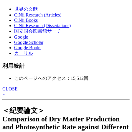
世界の文献
CiNii Research (Articles)
CiNii Books
CiNii Research (Dissertations)
国立国会図書館サーチ
Google
Google Scholar
Google Books
カーリル
利用統計
このページへのアクセス：15,512回
CLOSE
»
＜紀要論文＞
Comparison of Dry Matter Production
and Photosynthetic Rate against Different