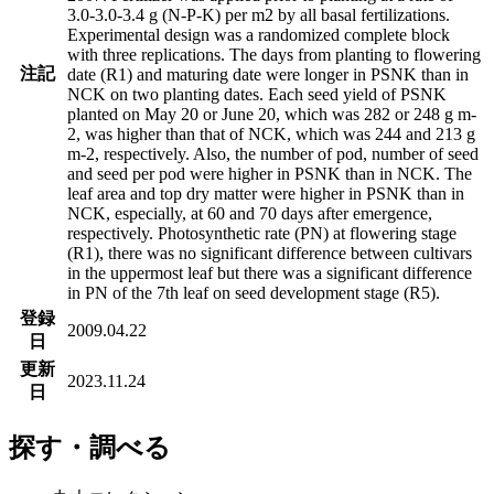
3.0-3.0-3.4 g (N-P-K) per m2 by all basal fertilizations.
Experimental design was a randomized complete block
with three replications. The days from planting to flowering
注記
date (R1) and maturing date were longer in PSNK than in
NCK on two planting dates. Each seed yield of PSNK
planted on May 20 or June 20, which was 282 or 248 g m-
2, was higher than that of NCK, which was 244 and 213 g
m-2, respectively. Also, the number of pod, number of seed
and seed per pod were higher in PSNK than in NCK. The
leaf area and top dry matter were higher in PSNK than in
NCK, especially, at 60 and 70 days after emergence,
respectively. Photosynthetic rate (PN) at flowering stage
(R1), there was no significant difference between cultivars
in the uppermost leaf but there was a significant difference
in PN of the 7th leaf on seed development stage (R5).
登録
2009.04.22
日
更新
2023.11.24
日
探す・調べる