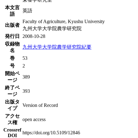
本文言
英語
語
Faculty of Agriculture, Kyushu University
出版者
九州大学大学院農学研究院
発行日
2008-10-28
収録物
九州大学大学院農学研究院紀要
名
巻
53
号
2
開始ペ
389
ージ
終了ペ
393
ージ
出版タ
Version of Record
イプ
アクセ
open access
ス権
Crossref
https://doi.org/10.5109/12846
DOI