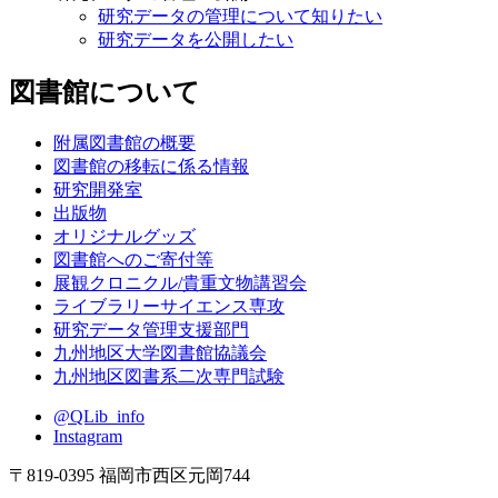
研究データの管理について知りたい
研究データを公開したい
図書館について
附属図書館の概要
図書館の移転に係る情報
研究開発室
出版物
オリジナルグッズ
図書館へのご寄付等
展観クロニクル/貴重文物講習会
ライブラリーサイエンス専攻
研究データ管理支援部門
九州地区大学図書館協議会
九州地区図書系二次専門試験
@QLib_info
Instagram
〒819-0395 福岡市西区元岡744