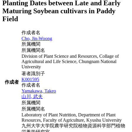
Planting Dates between Late and Early
Maturing Soybean cultivars in Paddy
Field
作成者名
Cho, Jin-Woong
所属機関
所属機関名
Division of Plant Science and Resources, Collage of
Agricultural and Life Science, Chungnam National
University
著者識別子
K001595
作成者
作成者名
Yamakawa, Takeo
山川, 武夫
所属機関
所属機関名
Laboratory of Plant Nutrition, Department of Plant
Resources, Faculty of Agriculture, Kyushu University
九州大学大学院農学研究院植物資源科学部門植物
栄養学研究室