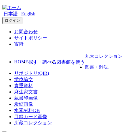
日本語
English
ログイン
お問合わせ
サイトポリシー
寄附
九大コレクション
HOME
探す・調べる
図書館を使う
図書・雑誌
リポジトリ(QIR)
学位論文
貴重資料
麻生家文書
蔵書印画像
炭鉱画像
水素材料DB
目録カード画像
所蔵コレクション