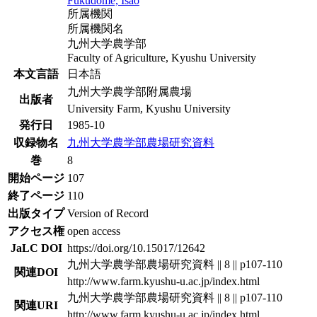
Fukudome, Isao
所属機関
所属機関名
九州大学農学部
Faculty of Agriculture, Kyushu University
本文言語
日本語
九州大学農学部附属農場
出版者
University Farm, Kyushu University
発行日
1985-10
収録物名
九州大学農学部農場研究資料
巻
8
開始ページ
107
終了ページ
110
出版タイプ
Version of Record
アクセス権
open access
JaLC DOI
https://doi.org/10.15017/12642
九州大学農学部農場研究資料 || 8 || p107-110
関連DOI
http://www.farm.kyushu-u.ac.jp/index.html
九州大学農学部農場研究資料 || 8 || p107-110
関連URI
http://www.farm.kyushu-u.ac.jp/index.html