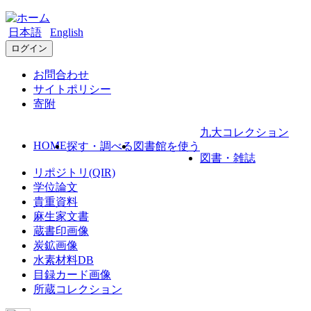
日本語
English
ログイン
お問合わせ
サイトポリシー
寄附
九大コレクション
HOME
探す・調べる
図書館を使う
図書・雑誌
リポジトリ(QIR)
学位論文
貴重資料
麻生家文書
蔵書印画像
炭鉱画像
水素材料DB
目録カード画像
所蔵コレクション