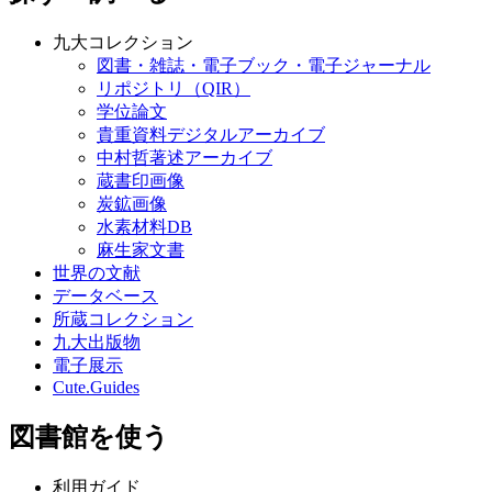
九大コレクション
図書・雑誌・電子ブック・電子ジャーナル
リポジトリ（QIR）
学位論文
貴重資料デジタルアーカイブ
中村哲著述アーカイブ
蔵書印画像
炭鉱画像
水素材料DB
麻生家文書
世界の文献
データベース
所蔵コレクション
九大出版物
電子展示
Cute.Guides
図書館を使う
利用ガイド