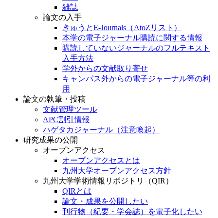
雑誌
論文の入手
きゅうとE-Journals（AtoZリスト）
本学の電子ジャーナル購読に関する情報
購読していないジャーナルのフルテキスト
入手方法
学外からの文献取り寄せ
キャンパス外からの電子ジャーナル等の利
用
論文の執筆・投稿
文献管理ツール
APC割引情報
ハゲタカジャーナル（注意喚起）
研究成果の公開
オープンアクセス
オープンアクセスとは
九州大学オープンアクセス方針
九州大学学術情報リポジトリ（QIR）
QIRとは
論文・成果を公開したい
刊行物（紀要・学会誌）を電子化したい