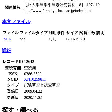
九州大学農学部農場研究資料 || 8 || p107-110
関連情報
http://www.farm.kyushu-u.ac.jp/index.html
本文ファイル
ファイル
ファイルタイプ
利用条件
サイズ
閲覧回数
説明
p107
pdf
なし
170 KB
381
詳細
レコードID
12642
査読有無
査読無
ISSN
0386-3522
NCID
AN10259811
タイプ
試験研究と調査研究
登録日
2009.04.22
更新日
2020.11.02
探す・調べる