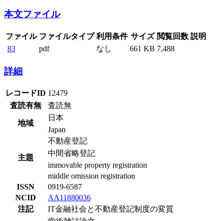
本文ファイル
ファイル
ファイルタイプ
利用条件
サイズ
閲覧回数
説明
83
pdf
なし
661 KB
7,488
詳細
レコードID
12479
査読有無
査読無
日本
地域
Japan
不動産登記
中間省略登記
主題
immovable property registration
middle omission registration
ISSN
0919-6587
NCID
AA11880036
注記
IT金融社会と不動産登記制度の変質