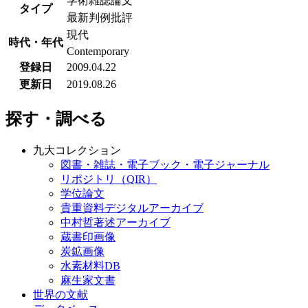
学術雑誌論文
タイプ
最新判例批評
現代
時代・年代
Contemporary
登録日
2009.04.22
更新日
2019.08.26
探す・調べる
九大コレクション
図書・雑誌・電子ブック・電子ジャーナル
リポジトリ（QIR）
学位論文
貴重資料デジタルアーカイブ
中村哲著述アーカイブ
蔵書印画像
炭鉱画像
水素材料DB
麻生家文書
世界の文献