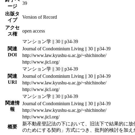
39
ージ
出版タ
Version of Record
イプ
アクセ
open access
ス権
マンション学 || 30 || p34-39
関連
Journal of Condominium Living || 30 || p34-39
DOI
http://www.law.kyushu-u.ac.jp/~shichinohe/
http://www.jicl.org/
マンション学 || 30 || p34-39
関連
Journal of Condominium Living || 30 || p34-39
URI
http://www.law.kyushu-u.ac.jp/~shichinohe/
http://www.jicl.org/
マンション学 || 30 || p34-39
関連情
Journal of Condominium Living || 30 || p34-39
報
http://www.law.kyushu-u.ac.jp/~shichinohe/
http://www.jicl.org/
新不動産登記法の下において、旧法下で結果的に放
概要
のためにする契約」方式につき、批判的検討を加え