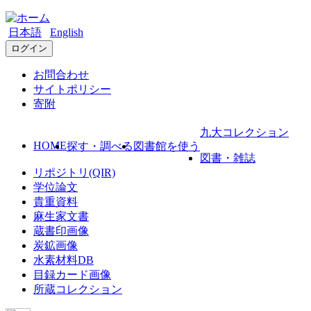
日本語
English
ログイン
お問合わせ
サイトポリシー
寄附
九大コレクション
HOME
探す・調べる
図書館を使う
図書・雑誌
リポジトリ(QIR)
学位論文
貴重資料
麻生家文書
蔵書印画像
炭鉱画像
水素材料DB
目録カード画像
所蔵コレクション