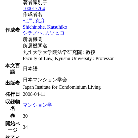
著者識別子
100017764
作成者名
七戸, 克彦
Shichinohe, Katsuhiko
作成者
シチノヘ, カツヒコ
所属機関
所属機関名
九州大学大学院法学研究院 : 教授
Faculty of Law, Kyushu University : Professor
本文言
日本語
語
日本マンション学会
出版者
Japan Institute for Condominium Living
発行日
2008-04-11
収録物
マンション学
名
巻
30
開始ペ
34
ージ
終了ペ