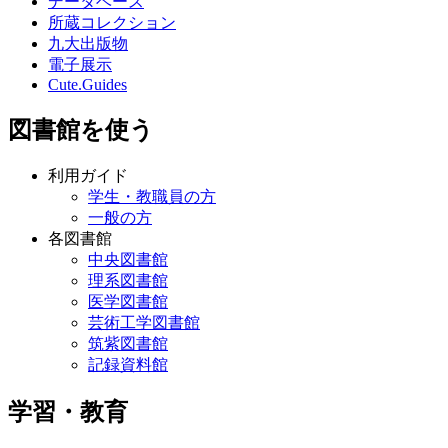
データベース
所蔵コレクション
九大出版物
電子展示
Cute.Guides
図書館を使う
利用ガイド
学生・教職員の方
一般の方
各図書館
中央図書館
理系図書館
医学図書館
芸術工学図書館
筑紫図書館
記録資料館
学習・教育