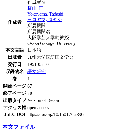
作成者名
横山, 正
Yokoyama, Tadashi
ヨコヤマ, タダシ
作成者
所属機関
所属機関名
大阪学芸大学助教授
Osaka Gakugei University
本文言語
日本語
出版者
九州大学国語国文学会
発行日
1951-03-10
収録物名
語文研究
巻
1
開始ページ
67
終了ページ
78
出版タイプ
Version of Record
アクセス権
open access
JaLC DOI
https://doi.org/10.15017/12396
本文ファイル