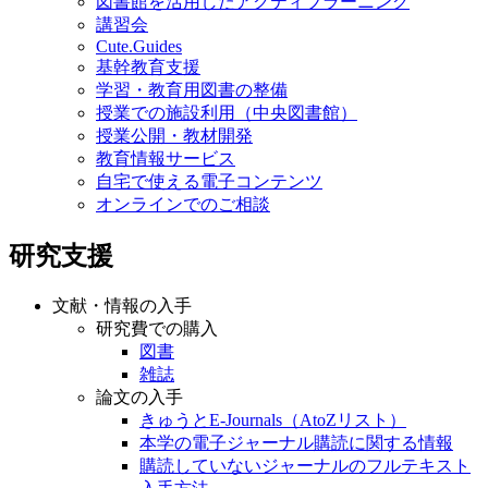
図書館を活用したアクティブラーニング
講習会
Cute.Guides
基幹教育支援
学習・教育用図書の整備
授業での施設利用（中央図書館）
授業公開・教材開発
教育情報サービス
自宅で使える電子コンテンツ
オンラインでのご相談
研究支援
文献・情報の入手
研究費での購入
図書
雑誌
論文の入手
きゅうとE-Journals（AtoZリスト）
本学の電子ジャーナル購読に関する情報
購読していないジャーナルのフルテキスト