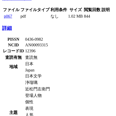
ファイル
ファイルタイプ
利用条件
サイズ
閲覧回数
説明
p067
pdf
なし
1.02 MB
844
詳細
PISSN
0436-0982
NCID
AN00093315
レコードID
12396
査読有無
査読無
日本
地域
Japan
日本文学
浄瑠璃
近松門左衛門
登場人物
個性
表現
主題
人形