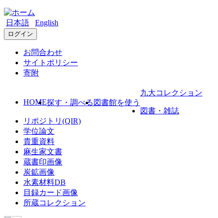
日本語
English
ログイン
お問合わせ
サイトポリシー
寄附
九大コレクション
HOME
探す・調べる
図書館を使う
図書・雑誌
リポジトリ(QIR)
学位論文
貴重資料
麻生家文書
蔵書印画像
炭鉱画像
水素材料DB
目録カード画像
所蔵コレクション