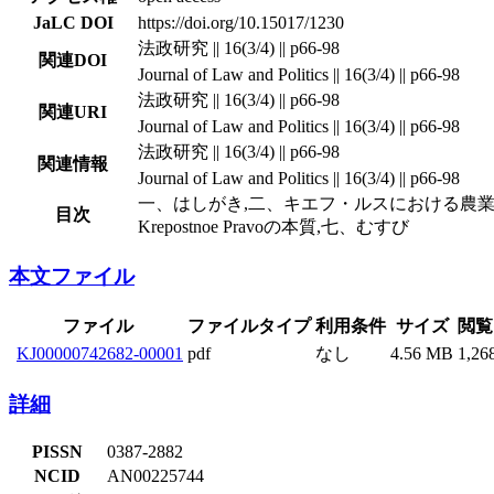
JaLC DOI
https://doi.org/10.15017/1230
法政研究 || 16(3/4) || p66-98
関連DOI
Journal of Law and Politics || 16(3/4) || p66-98
法政研究 || 16(3/4) || p66-98
関連URI
Journal of Law and Politics || 16(3/4) || p66-98
法政研究 || 16(3/4) || p66-98
関連情報
Journal of Law and Politics || 16(3/4) || p66-98
一、はしがき,二、キエフ・ルスにおける農業
目次
Krepostnoe Pravoの本質,七、むすび
本文ファイル
ファイル
ファイルタイプ
利用条件
サイズ
閲覧
KJ00000742682-00001
pdf
なし
4.56 MB
1,26
詳細
PISSN
0387-2882
NCID
AN00225744