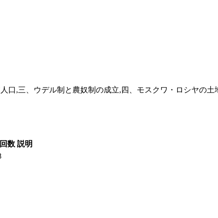
人口,三、ウデル制と農奴制の成立,四、モスクワ・ロシヤの土
回数
説明
8