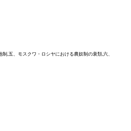
地制,五、モスクワ・ロシヤにおける農奴制の衰頽,六、