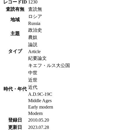
レコードID
1230
査読有無
査読無
ロシア
地域
Russia
政治史
主題
農奴
論説
タイプ
Article
紀要論文
キエフ・ルス大公国
中世
近世
近代
時代・年代
A.D.9C-19C
Middle Ages
Early modern
Modern
登録日
2010.05.20
更新日
2023.07.28