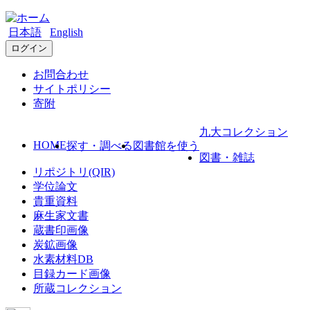
日本語
English
ログイン
お問合わせ
サイトポリシー
寄附
九大コレクション
HOME
探す・調べる
図書館を使う
図書・雑誌
リポジトリ(QIR)
学位論文
貴重資料
麻生家文書
蔵書印画像
炭鉱画像
水素材料DB
目録カード画像
所蔵コレクション