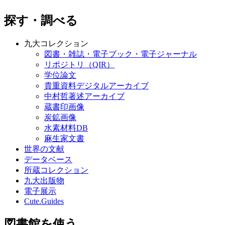
探す・調べる
九大コレクション
図書・雑誌・電子ブック・電子ジャーナル
リポジトリ（QIR）
学位論文
貴重資料デジタルアーカイブ
中村哲著述アーカイブ
蔵書印画像
炭鉱画像
水素材料DB
麻生家文書
世界の文献
データベース
所蔵コレクション
九大出版物
電子展示
Cute.Guides
図書館を使う