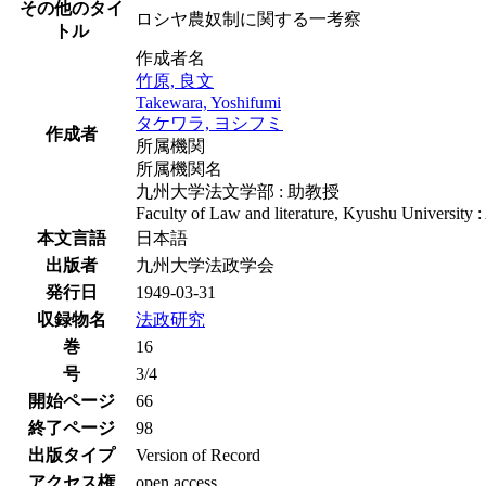
その他のタイ
ロシヤ農奴制に関する一考察
トル
作成者名
竹原, 良文
Takewara, Yoshifumi
タケワラ, ヨシフミ
作成者
所属機関
所属機関名
九州大学法文学部 : 助教授
Faculty of Law and literature, Kyushu University :
本文言語
日本語
出版者
九州大学法政学会
発行日
1949-03-31
収録物名
法政研究
巻
16
号
3/4
開始ページ
66
終了ページ
98
出版タイプ
Version of Record
アクセス権
open access