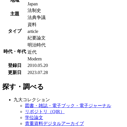
地域
Japan
法制史
主題
法典争議
資料
タイプ
article
紀要論文
明治時代
時代・年代
近代
Modern
登録日
2010.05.20
更新日
2023.07.28
探す・調べる
九大コレクション
図書・雑誌・電子ブック・電子ジャーナル
リポジトリ（QIR）
学位論文
貴重資料デジタルアーカイブ