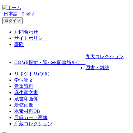
日本語
English
ログイン
お問合わせ
サイトポリシー
寄附
九大コレクション
HOME
探す・調べる
図書館を使う
図書・雑誌
リポジトリ(QIR)
学位論文
貴重資料
麻生家文書
蔵書印画像
炭鉱画像
水素材料DB
目録カード画像
所蔵コレクション