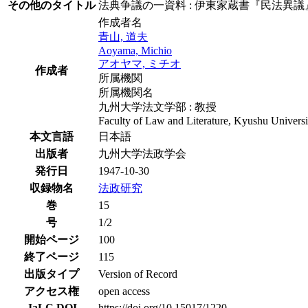
その他のタイトル
法典争議の一資料 : 伊東家蔵書『民法異
作成者名
青山, 道夫
Aoyama, Michio
アオヤマ, ミチオ
作成者
所属機関
所属機関名
九州大学法文学部 : 教授
Faculty of Law and Literature, Kyushu Universit
本文言語
日本語
出版者
九州大学法政学会
発行日
1947-10-30
収録物名
法政研究
巻
15
号
1/2
開始ページ
100
終了ページ
115
出版タイプ
Version of Record
アクセス権
open access
JaLC DOI
https://doi.org/10.15017/1220