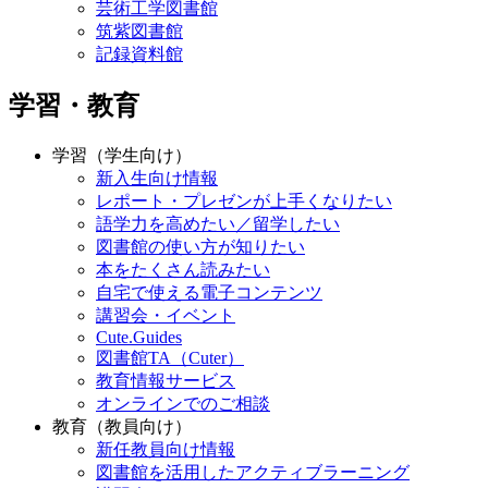
芸術工学図書館
筑紫図書館
記録資料館
学習・教育
学習（学生向け）
新入生向け情報
レポート・プレゼンが上手くなりたい
語学力を高めたい／留学したい
図書館の使い方が知りたい
本をたくさん読みたい
自宅で使える電子コンテンツ
講習会・イベント
Cute.Guides
図書館TA（Cuter）
教育情報サービス
オンラインでのご相談
教育（教員向け）
新任教員向け情報
図書館を活用したアクティブラーニング