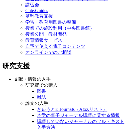
講習会
Cute.Guides
基幹教育支援
学習・教育用図書の整備
授業での施設利用（中央図書館）
授業公開・教材開発
教育情報サービス
自宅で使える電子コンテンツ
オンラインでのご相談
研究支援
文献・情報の入手
研究費での購入
図書
雑誌
論文の入手
きゅうとE-Journals（AtoZリスト）
本学の電子ジャーナル購読に関する情報
購読していないジャーナルのフルテキスト
入手方法