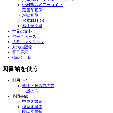
中村哲著述アーカイブ
蔵書印画像
炭鉱画像
水素材料DB
麻生家文書
世界の文献
データベース
所蔵コレクション
九大出版物
電子展示
Cute.Guides
図書館を使う
利用ガイド
学生・教職員の方
一般の方
各図書館
中央図書館
理系図書館
医学図書館