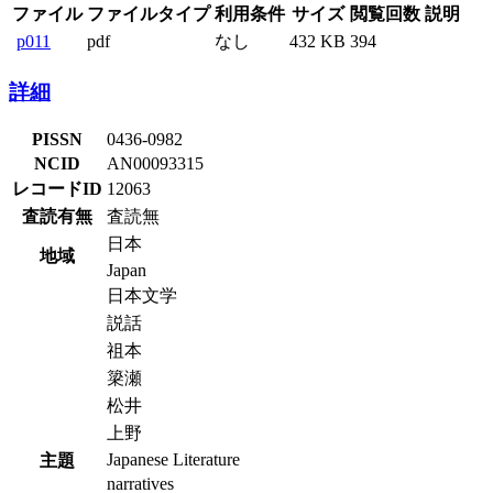
ファイル
ファイルタイプ
利用条件
サイズ
閲覧回数
説明
p011
pdf
なし
432 KB
394
詳細
PISSN
0436-0982
NCID
AN00093315
レコードID
12063
査読有無
査読無
日本
地域
Japan
日本文学
説話
祖本
簗瀬
松井
上野
Japanese Literature
主題
narratives