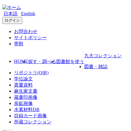
日本語
English
ログイン
お問合わせ
サイトポリシー
寄附
九大コレクション
HOME
探す・調べる
図書館を使う
図書・雑誌
リポジトリ(QIR)
学位論文
貴重資料
麻生家文書
蔵書印画像
炭鉱画像
水素材料DB
目録カード画像
所蔵コレクション