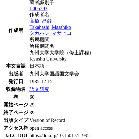
著者識別子
L005293
作成者名
高橋, 昌彦
Takahashi, Masahiko
作成者
タカハシ, マサヒコ
所属機関
所属機関名
九州大学大学院（修士課程）
Kyushu University
本文言語
日本語
出版者
九州大学国語国文学会
発行日
1985-12-15
収録物名
語文研究
巻
60
開始ページ
29
終了ページ
39
出版タイプ
Version of Record
アクセス権
open access
JaLC DOI
https://doi.org/10.15017/11995