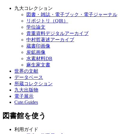
九大コレクション
図書・雑誌・電子ブック・電子ジャーナル
リポジトリ（QIR）
学位論文
貴重資料デジタルアーカイブ
中村哲著述アーカイブ
蔵書印画像
炭鉱画像
水素材料DB
麻生家文書
世界の文献
データベース
所蔵コレクション
九大出版物
電子展示
Cute.Guides
図書館を使う
利用ガイド