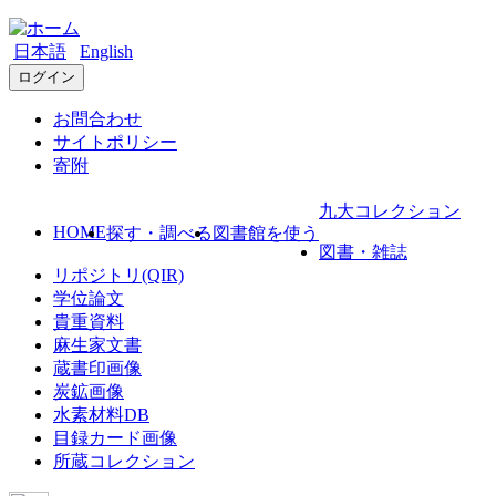
日本語
English
ログイン
お問合わせ
サイトポリシー
寄附
九大コレクション
HOME
探す・調べる
図書館を使う
図書・雑誌
リポジトリ(QIR)
学位論文
貴重資料
麻生家文書
蔵書印画像
炭鉱画像
水素材料DB
目録カード画像
所蔵コレクション