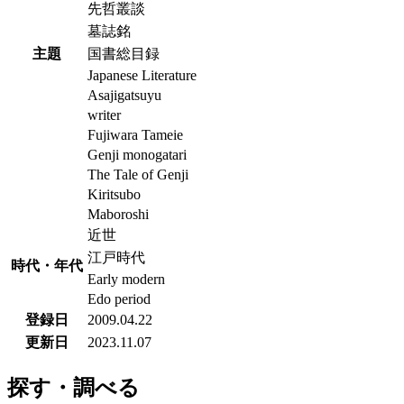
先哲叢談
墓誌銘
主題
国書総目録
Japanese Literature
Asajigatsuyu
writer
Fujiwara Tameie
Genji monogatari
The Tale of Genji
Kiritsubo
Maboroshi
近世
江戸時代
時代・年代
Early modern
Edo period
登録日
2009.04.22
更新日
2023.11.07
探す・調べる