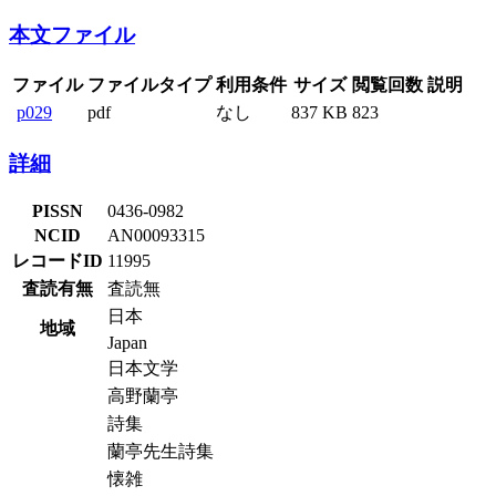
本文ファイル
ファイル
ファイルタイプ
利用条件
サイズ
閲覧回数
説明
p029
pdf
なし
837 KB
823
詳細
PISSN
0436-0982
NCID
AN00093315
レコードID
11995
査読有無
査読無
日本
地域
Japan
日本文学
高野蘭亭
詩集
蘭亭先生詩集
懐雑