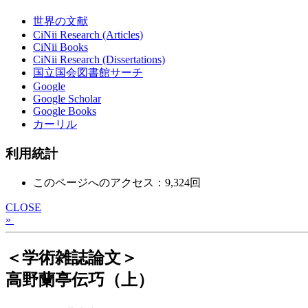
世界の文献
CiNii Research (Articles)
CiNii Books
CiNii Research (Dissertations)
国立国会図書館サーチ
Google
Google Scholar
Google Books
カーリル
利用統計
このページへのアクセス：9,324回
CLOSE
»
＜学術雑誌論文＞
高野蘭亭伝巧（上）