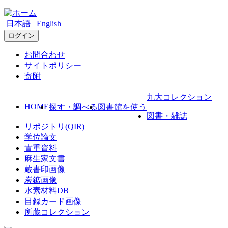
日本語
English
ログイン
お問合わせ
サイトポリシー
寄附
九大コレクション
HOME
探す・調べる
図書館を使う
図書・雑誌
リポジトリ(QIR)
学位論文
貴重資料
麻生家文書
蔵書印画像
炭鉱画像
水素材料DB
目録カード画像
所蔵コレクション