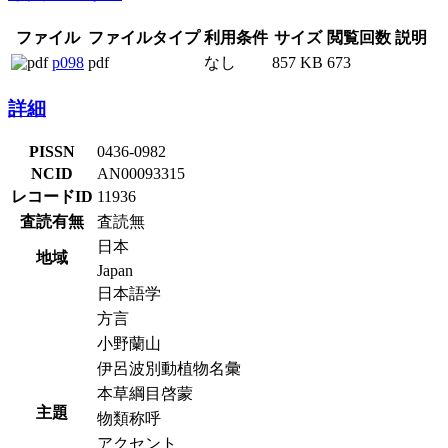
ファイル
ファイルタイプ
利用条件
サイズ
閲覧回数
説明
p098
pdf
なし
857 KB
673
詳細
PISSN
0436-0982
NCID
AN00093315
レコードID
11936
査読有無
査読無
日本
地域
Japan
日本語学
方言
小野蘭山
伊呂波別動植物名彙
本草綱目啓蒙
主題
物類称呼
アクセント