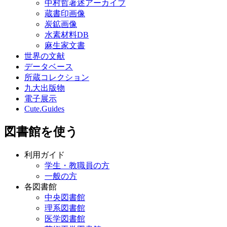
中村哲著述アーカイブ
蔵書印画像
炭鉱画像
水素材料DB
麻生家文書
世界の文献
データベース
所蔵コレクション
九大出版物
電子展示
Cute.Guides
図書館を使う
利用ガイド
学生・教職員の方
一般の方
各図書館
中央図書館
理系図書館
医学図書館