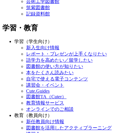
芸術工学図書館
筑紫図書館
記録資料館
学習・教育
学習（学生向け）
新入生向け情報
レポート・プレゼンが上手くなりたい
語学力を高めたい／留学したい
図書館の使い方が知りたい
本をたくさん読みたい
自宅で使える電子コンテンツ
講習会・イベント
Cute.Guides
図書館TA（Cuter）
教育情報サービス
オンラインでのご相談
教育（教員向け）
新任教員向け情報
図書館を活用したアクティブラーニング