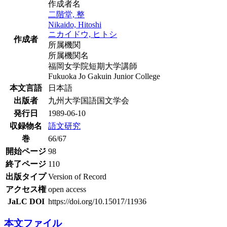
作成者名
二階堂, 整
Nikaido, Hitoshi
ニカイドウ, ヒトシ
作成者
所属機関
所属機関名
福岡女学院短期大学講師
Fukuoka Jo Gakuin Junior College
本文言語
日本語
出版者
九州大学国語国文学会
発行日
1989-06-10
収録物名
語文研究
巻
66/67
開始ページ
98
終了ページ
110
出版タイプ
Version of Record
アクセス権
open access
JaLC DOI
https://doi.org/10.15017/11936
本文ファイル