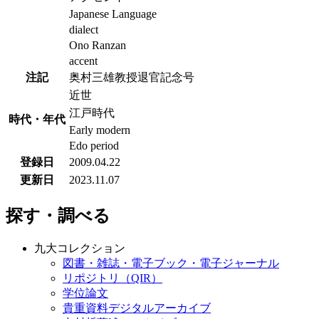
Japanese Language
dialect
Ono Ranzan
accent
注記
奥村三雄教授退官記念号
近世
江戸時代
時代・年代
Early modern
Edo period
登録日
2009.04.22
更新日
2023.11.07
探す・調べる
九大コレクション
図書・雑誌・電子ブック・電子ジャーナル
リポジトリ（QIR）
学位論文
貴重資料デジタルアーカイブ