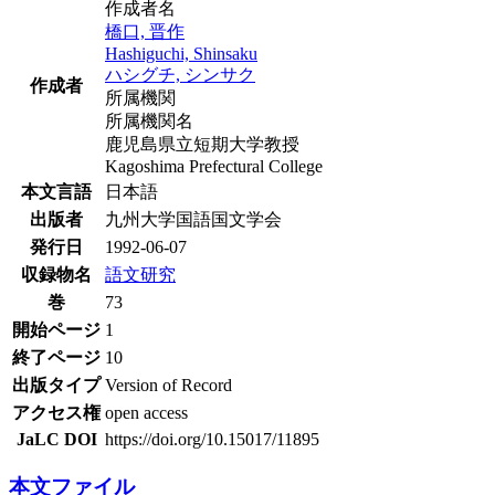
作成者名
橋口, 晋作
Hashiguchi, Shinsaku
ハシグチ, シンサク
作成者
所属機関
所属機関名
鹿児島県立短期大学教授
Kagoshima Prefectural College
本文言語
日本語
出版者
九州大学国語国文学会
発行日
1992-06-07
収録物名
語文研究
巻
73
開始ページ
1
終了ページ
10
出版タイプ
Version of Record
アクセス権
open access
JaLC DOI
https://doi.org/10.15017/11895
本文ファイル