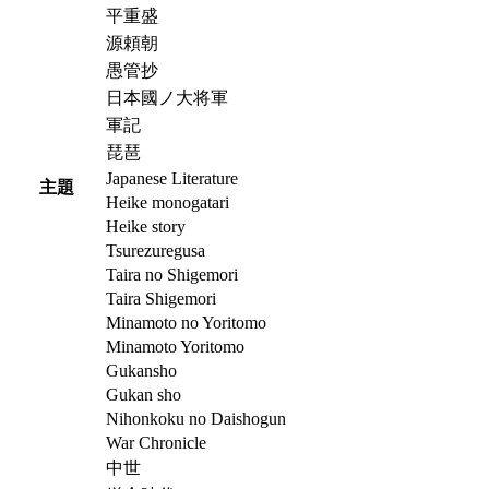
平重盛
源頼朝
愚管抄
日本國ノ大将軍
軍記
琵琶
Japanese Literature
主題
Heike monogatari
Heike story
Tsurezuregusa
Taira no Shigemori
Taira Shigemori
Minamoto no Yoritomo
Minamoto Yoritomo
Gukansho
Gukan sho
Nihonkoku no Daishogun
War Chronicle
中世