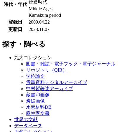
鎌倉時代
時代・年代
Middle Ages
Kamakura period
登録日
2009.04.22
更新日
2023.11.07
探す・調べる
九大コレクション
図書・雑誌・電子ブック・電子ジャーナル
リポジトリ（QIR）
学位論文
貴重資料デジタルアーカイブ
中村哲著述アーカイブ
蔵書印画像
炭鉱画像
水素材料DB
麻生家文書
世界の文献
データベース
所蔵コレクション