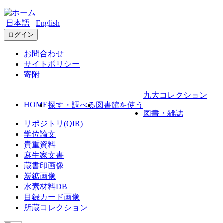
日本語
English
ログイン
お問合わせ
サイトポリシー
寄附
九大コレクション
HOME
探す・調べる
図書館を使う
図書・雑誌
リポジトリ(QIR)
学位論文
貴重資料
麻生家文書
蔵書印画像
炭鉱画像
水素材料DB
目録カード画像
所蔵コレクション