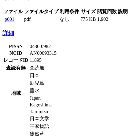
ファイル
ファイルタイプ
利用条件
サイズ
閲覧回数
説明
p001
pdf
なし
775 KB
1,902
詳細
PISSN
0436-0982
NCID
AN00093315
レコードID
11895
査読有無
査読無
日本
鹿児島
垂水
地域
Japan
Kagoshima
Tarumizu
日本文学
平家物語
徒然草