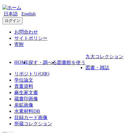
日本語
English
ログイン
お問合わせ
サイトポリシー
寄附
九大コレクション
HOME
探す・調べる
図書館を使う
図書・雑誌
リポジトリ(QIR)
学位論文
貴重資料
麻生家文書
蔵書印画像
炭鉱画像
水素材料DB
目録カード画像
所蔵コレクション