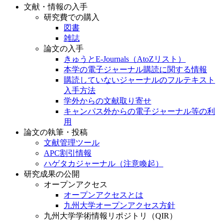
文献・情報の入手
研究費での購入
図書
雑誌
論文の入手
きゅうとE-Journals（AtoZリスト）
本学の電子ジャーナル購読に関する情報
購読していないジャーナルのフルテキスト
入手方法
学外からの文献取り寄せ
キャンパス外からの電子ジャーナル等の利
用
論文の執筆・投稿
文献管理ツール
APC割引情報
ハゲタカジャーナル（注意喚起）
研究成果の公開
オープンアクセス
オープンアクセスとは
九州大学オープンアクセス方針
九州大学学術情報リポジトリ（QIR）