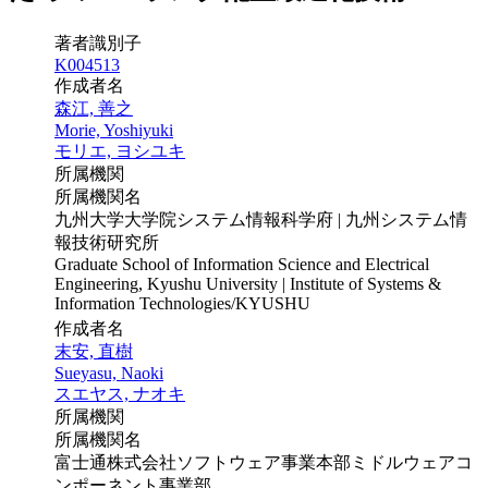
著者識別子
K004513
作成者名
森江, 善之
Morie, Yoshiyuki
モリエ, ヨシユキ
所属機関
所属機関名
九州大学大学院システム情報科学府 | 九州システム情
報技術研究所
Graduate School of Information Science and Electrical
Engineering, Kyushu University | Institute of Systems &
Information Technologies/KYUSHU
作成者名
末安, 直樹
Sueyasu, Naoki
スエヤス, ナオキ
所属機関
所属機関名
富士通株式会社ソフトウェア事業本部ミドルウェアコ
ンポーネント事業部