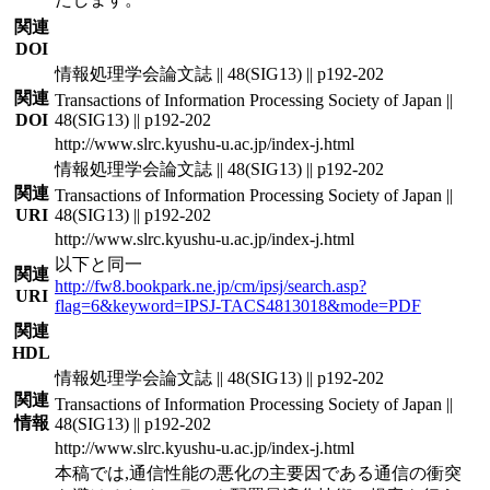
関連
DOI
情報処理学会論文誌 || 48(SIG13) || p192-202
関連
Transactions of Information Processing Society of Japan ||
DOI
48(SIG13) || p192-202
http://www.slrc.kyushu-u.ac.jp/index-j.html
情報処理学会論文誌 || 48(SIG13) || p192-202
関連
Transactions of Information Processing Society of Japan ||
URI
48(SIG13) || p192-202
http://www.slrc.kyushu-u.ac.jp/index-j.html
以下と同一
関連
http://fw8.bookpark.ne.jp/cm/ipsj/search.asp?
URI
flag=6&keyword=IPSJ-TACS4813018&mode=PDF
関連
HDL
情報処理学会論文誌 || 48(SIG13) || p192-202
関連
Transactions of Information Processing Society of Japan ||
情報
48(SIG13) || p192-202
http://www.slrc.kyushu-u.ac.jp/index-j.html
本稿では,通信性能の悪化の主要因である通信の衝突