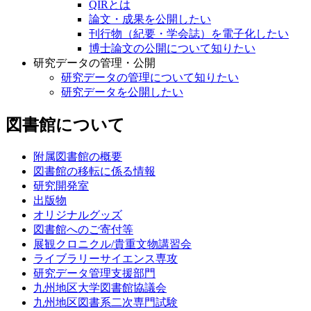
QIRとは
論文・成果を公開したい
刊行物（紀要・学会誌）を電子化したい
博士論文の公開について知りたい
研究データの管理・公開
研究データの管理について知りたい
研究データを公開したい
図書館について
附属図書館の概要
図書館の移転に係る情報
研究開発室
出版物
オリジナルグッズ
図書館へのご寄付等
展観クロニクル/貴重文物講習会
ライブラリーサイエンス専攻
研究データ管理支援部門
九州地区大学図書館協議会
九州地区図書系二次専門試験