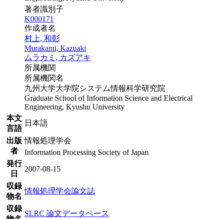
著者識別子
K000171
作成者名
村上, 和彰
Murakami, Kazuaki
ムラカミ, カズアキ
所属機関
所属機関名
九州大学大学院システム情報科学研究院
Graduate School of Information Science and Electrical
Engineering, Kyushu University
本文
日本語
言語
出版
情報処理学会
者
Information Processing Society of Japan
発行
2007-08-15
日
収録
情報処理学会論文誌
物名
収録
SLRC 論文データベース
物名