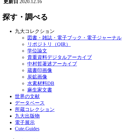
更新日
2020.12.16
探す・調べる
九大コレクション
図書・雑誌・電子ブック・電子ジャーナル
リポジトリ（QIR）
学位論文
貴重資料デジタルアーカイブ
中村哲著述アーカイブ
蔵書印画像
炭鉱画像
水素材料DB
麻生家文書
世界の文献
データベース
所蔵コレクション
九大出版物
電子展示
Cute.Guides