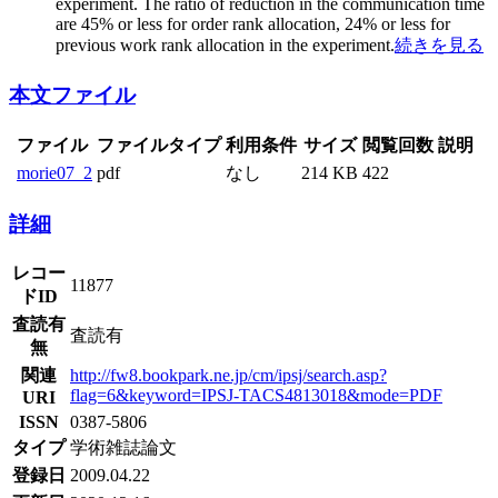
experiment. The ratio of reduction in the communication time
are 45% or less for order rank allocation, 24% or less for
previous work rank allocation in the experiment.
続きを見る
本文ファイル
ファイル
ファイルタイプ
利用条件
サイズ
閲覧回数
説明
morie07_2
pdf
なし
214 KB
422
詳細
レコー
11877
ドID
査読有
査読有
無
関連
http://fw8.bookpark.ne.jp/cm/ipsj/search.asp?
flag=6&keyword=IPSJ-TACS4813018&mode=PDF
URI
ISSN
0387-5806
タイプ
学術雑誌論文
登録日
2009.04.22