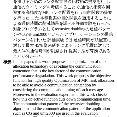
を避けるためのランク配置最適化技術の提案を行う.
通信のタイミングを考慮することで,通信の衝突を回
避する高精度なMPIランク配置を行う目的関数の提案
を行った.また,本稿提案の目的関数を適用することに
よる通信時間の削減効果を調べる評価実験を行った.
対象プログラムとしてrecursive doublingの通信パター
ンやCG法,umt2000といったアプリ
...
ケーションの通信
パターンを用いた.評価実験では,通信時間が順配置に
対して最大 45%,従来研究によるランク配置に対して
最大24%,通信時間が削減され,提案手法が有効である
ことが分かった.
In this paper, this work proposes the optimization of rank
概要
allocation technology of avoiding the communication
contention that is the key factor of the communication
performance degradation. This work proposes the objective
function for high-quality Optimization of MPI rank allocation
to be able to avoid a communication contention by
considering the communicationtiming of each message.
Moreover, in the evaluation experiment, this work checks
how this objective function cuts down communication time.
The communication pattern of the recursive doubling
algorithm and the communication pattern of the application
such as CG and umt2000 are used in the evaluation