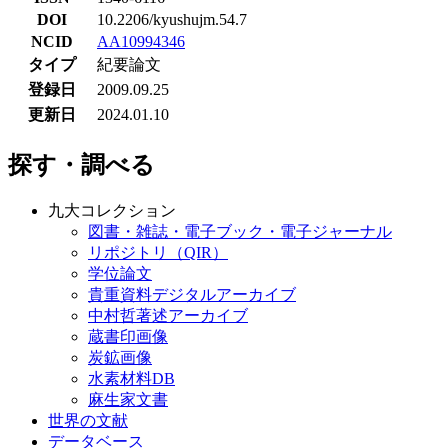
DOI
10.2206/kyushujm.54.7
NCID
AA10994346
タイプ
紀要論文
登録日
2009.09.25
更新日
2024.01.10
探す・調べる
九大コレクション
図書・雑誌・電子ブック・電子ジャーナル
リポジトリ（QIR）
学位論文
貴重資料デジタルアーカイブ
中村哲著述アーカイブ
蔵書印画像
炭鉱画像
水素材料DB
麻生家文書
世界の文献
データベース