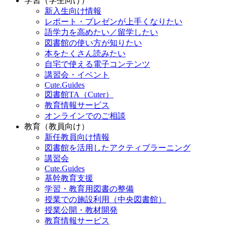
学習（学生向け）
新入生向け情報
レポート・プレゼンが上手くなりたい
語学力を高めたい／留学したい
図書館の使い方が知りたい
本をたくさん読みたい
自宅で使える電子コンテンツ
講習会・イベント
Cute.Guides
図書館TA（Cuter）
教育情報サービス
オンラインでのご相談
教育（教員向け）
新任教員向け情報
図書館を活用したアクティブラーニング
講習会
Cute.Guides
基幹教育支援
学習・教育用図書の整備
授業での施設利用（中央図書館）
授業公開・教材開発
教育情報サービス