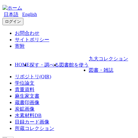
日本語
English
ログイン
お問合わせ
サイトポリシー
寄附
九大コレクション
HOME
探す・調べる
図書館を使う
図書・雑誌
リポジトリ(QIR)
学位論文
貴重資料
麻生家文書
蔵書印画像
炭鉱画像
水素材料DB
目録カード画像
所蔵コレクション