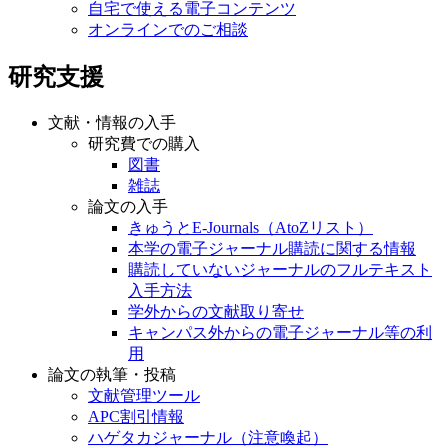
自宅で使える電子コンテンツ
オンラインでのご相談
研究支援
文献・情報の入手
研究費での購入
図書
雑誌
論文の入手
きゅうとE-Journals（AtoZリスト）
本学の電子ジャーナル購読に関する情報
購読していないジャーナルのフルテキスト
入手方法
学外からの文献取り寄せ
キャンパス外からの電子ジャーナル等の利
用
論文の執筆・投稿
文献管理ツール
APC割引情報
ハゲタカジャーナル（注意喚起）