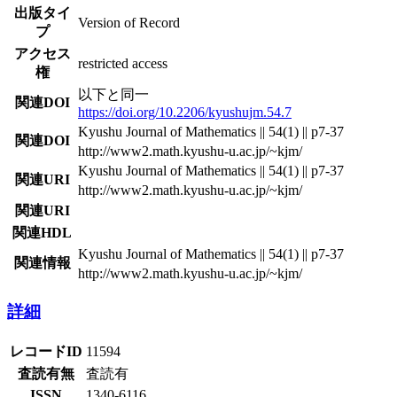
出版タイ
Version of Record
プ
アクセス
restricted access
権
以下と同一
関連DOI
https://doi.org/10.2206/kyushujm.54.7
Kyushu Journal of Mathematics || 54(1) || p7-37
関連DOI
http://www2.math.kyushu-u.ac.jp/~kjm/
Kyushu Journal of Mathematics || 54(1) || p7-37
関連URI
http://www2.math.kyushu-u.ac.jp/~kjm/
関連URI
関連HDL
Kyushu Journal of Mathematics || 54(1) || p7-37
関連情報
http://www2.math.kyushu-u.ac.jp/~kjm/
詳細
レコードID
11594
査読有無
査読有
ISSN
1340-6116