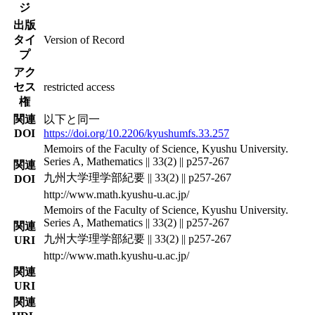
ジ
出版
タイ
Version of Record
プ
アク
セス
restricted access
権
関連
以下と同一
DOI
https://doi.org/10.2206/kyushumfs.33.257
Memoirs of the Faculty of Science, Kyushu University.
Series A, Mathematics || 33(2) || p257-267
関連
九州大学理学部紀要 || 33(2) || p257-267
DOI
http://www.math.kyushu-u.ac.jp/
Memoirs of the Faculty of Science, Kyushu University.
Series A, Mathematics || 33(2) || p257-267
関連
九州大学理学部紀要 || 33(2) || p257-267
URI
http://www.math.kyushu-u.ac.jp/
関連
URI
関連