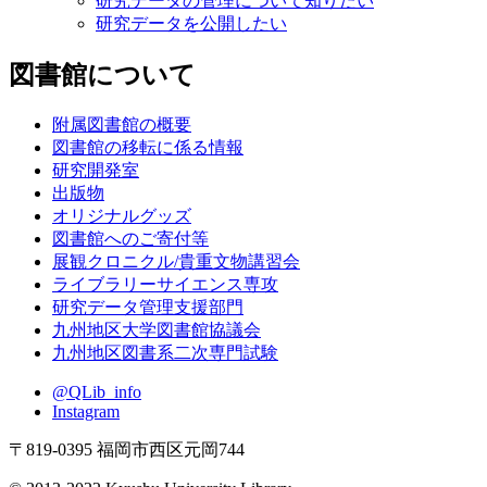
研究データの管理について知りたい
研究データを公開したい
図書館について
附属図書館の概要
図書館の移転に係る情報
研究開発室
出版物
オリジナルグッズ
図書館へのご寄付等
展観クロニクル/貴重文物講習会
ライブラリーサイエンス専攻
研究データ管理支援部門
九州地区大学図書館協議会
九州地区図書系二次専門試験
@QLib_info
Instagram
〒819-0395 福岡市西区元岡744