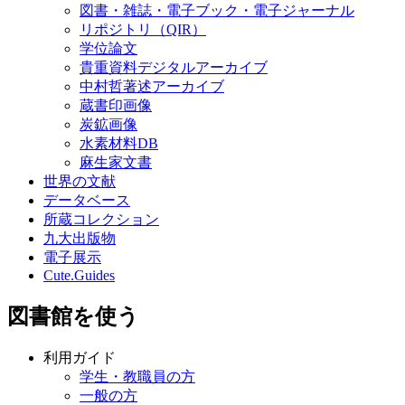
図書・雑誌・電子ブック・電子ジャーナル
リポジトリ（QIR）
学位論文
貴重資料デジタルアーカイブ
中村哲著述アーカイブ
蔵書印画像
炭鉱画像
水素材料DB
麻生家文書
世界の文献
データベース
所蔵コレクション
九大出版物
電子展示
Cute.Guides
図書館を使う
利用ガイド
学生・教職員の方
一般の方