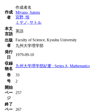
作成者名
作成
Miyano, Satoru
宮野, 悟
者
ミヤノ, サトル
本文
英語
言語
Faculty of Science, Kyushu University
出版
者
九州大学理学部
発行
1979-09-10
日
収録
九州大学理学部紀要 : Series A, Mathematics
物名
巻
33
号
2
開始
ペー
257
ジ
終了
ペー
267