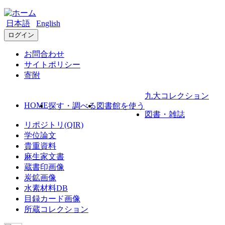
日本語
English
ログイン
お問合わせ
サイトポリシー
寄附
九大コレクション
HOME
探す・調べる
図書館を使う
図書・雑誌
リポジトリ(QIR)
学位論文
貴重資料
麻生家文書
蔵書印画像
炭鉱画像
水素材料DB
目録カード画像
所蔵コレクション