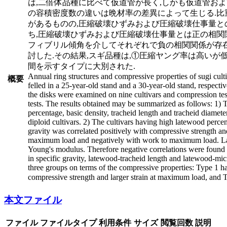
は,二倍体品種に比べて仮道管が長く,しかも仮道管お
の容積密度数の違いは晩材率の差異によって生じる.比
があるものの,圧縮破壊ひずみおよび圧縮破壊仕事量と
ち,圧縮破壊ひずみおよび圧縮破壊仕事量とは正の相関
フィブリル傾角を介してそれぞれで負の相関関係が存在
討した.その結果,スギ品種は,①圧縮ヤング率は高い
間を示すタイプに大別された.
Annual ring structures and compressive properties of sugi culti
概要
felled in a 25-year-old stand and a 30-year-old stand, respect
the disks were examined on nine cultivars and compression test
tests. The results obtained may be summarized as follows: 1) T
percentage, basic density, tracheid length and tracheid diameter
diploid cultivars. 2) The cultivars having high latewood perc
gravity was correlated positively with compressive strength a
maximum load and negatively with work to maximum load. Late
Young's modulus. Therefore negative correlations were foun
in specific gravity, latewood-tracheid length and latewood-mic
three groups on terms of the compressive properties: Type 1 
compressive strength and larger strain at maximum load, and 
本文ファイル
ファイル
ファイルタイプ
利用条件
サイズ
閲覧回数
説明