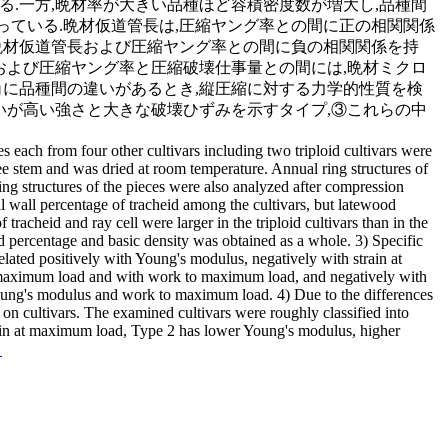
る.一方,晩材率が大きい品種ほど容積密度数が増大し,品種間
ている.晩材仮道管長は,圧縮ヤング率との間に正の相関関係
晩材仮道管長および圧縮ヤング率との間に負の相関関係を持
および圧縮ヤング率と圧縮破壊仕事量との間には,晩材ミクロ
角に品種間の違いがあるとき,縦圧縮に対する力学的性質を検
いが高い強さと大きな破壊ひずみを示すタイプ,③これらの中
s each from four other cultivars including two triploid cultivars were
ree stem and was dried at room temperature. Annual ring structures of
ng structures of the pieces were also analyzed after compression
ll wall percentage of tracheid among the cultivars, but latewood
racheid and ray cell were larger in the triploid cultivars than in the
d percentage and basic density was obtained as a whole. 3) Specific
ated positively with Young's modulus, negatively with strain at
t maximum load and with work to maximum load, and negatively with
ung's modulus and work to maximum load. 4) Due to the differences
 on cultivars. The examined cultivars were roughly classified into
rain at maximum load, Type 2 has lower Young's modulus, higher
る