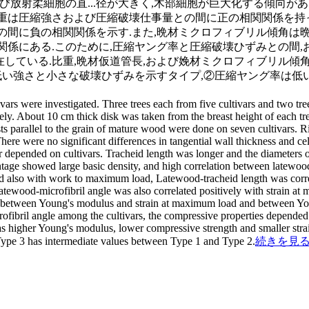
よび放射柔細胞の直
...
径が大きく,木部細胞が巨大化する傾向があ
重は圧縮強さおよび圧縮破壊仕事量との間に正の相関関係を持っ
の間に負の相関関係を示す.また,晩材ミクロフィブリル傾角は
関係にある.このために,圧縮ヤング率と圧縮破壊ひずみとの間,
している.比重,晩材仮道管長,および娩材ミクロフィブリル傾
が低い強さと小さな破壊ひずみを示すタイプ,②圧縮ヤング率は低
vars were investigated. Three trees each from five cultivars and two tree
ively. About 10 cm thick disk was taken from the breast height of each t
s parallel to the grain of mature wood were done on seven cultivars. Ri
here were no significant differences in tangential wall thickness and ce
 depended on cultivars. Tracheid length was longer and the diameters of t
entage showed large basic density, and high correlation between latewoo
nd also with work to maximum load, Latewood-tracheid length was correl
wood-microfibril angle was also correlated positively with strain a
d between Young's modulus and strain at maximum load and between Yo
rofibril angle among the cultivars, the compressive properties depended
has higher Young's modulus, lower compressive strength and smaller st
Type 3 has intermediate values between Type 1 and Type 2.
続きを見