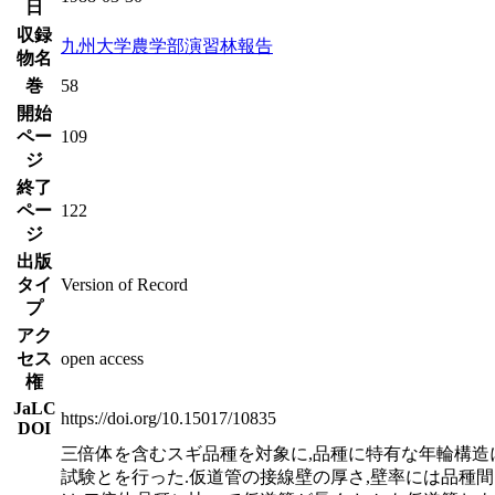
日
収録
九州大学農学部演習林報告
物名
巻
58
開始
ペー
109
ジ
終了
ペー
122
ジ
出版
タイ
Version of Record
プ
アク
セス
open access
権
JaLC
https://doi.org/10.15017/10835
DOI
三倍体を含むスギ品種を対象に,品種に特有な年輪構造
試験とを行った.仮道管の接線壁の厚さ,壁率には品種間