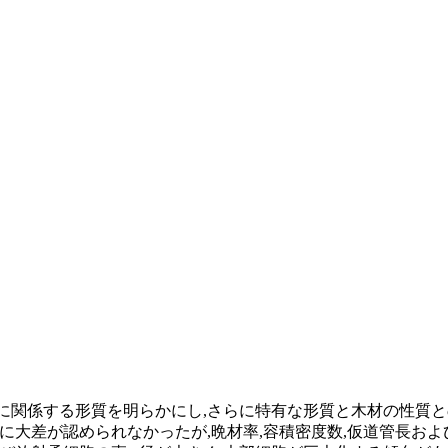
に関係する形質を明らかにし,さらに特有な形質と木材の性質と
に大差が認められなかったが,晩材率,容積密度数,仮道管長お