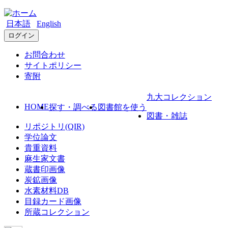
日本語
English
ログイン
お問合わせ
サイトポリシー
寄附
九大コレクション
HOME
探す・調べる
図書館を使う
図書・雑誌
リポジトリ(QIR)
学位論文
貴重資料
麻生家文書
蔵書印画像
炭鉱画像
水素材料DB
目録カード画像
所蔵コレクション