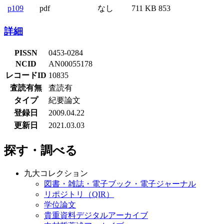
p109
pdf
なし
711 KB
853
詳細
PISSN
0453-0284
NCID
AN00055178
レコードID
10835
査読有無
査読有
タイプ
紀要論文
登録日
2009.04.22
更新日
2021.03.03
探す・調べる
九大コレクション
図書・雑誌・電子ブック・電子ジャーナル
リポジトリ（QIR）
学位論文
貴重資料デジタルアーカイブ