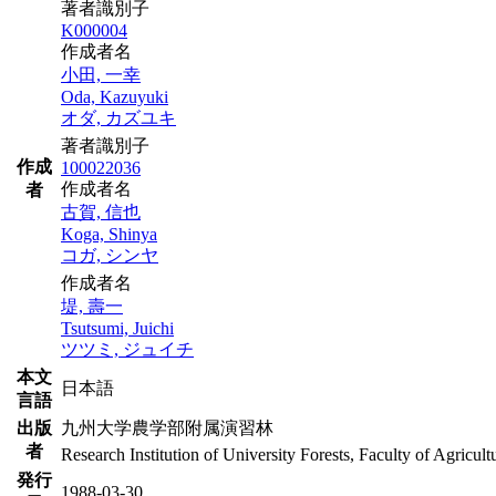
著者識別子
K000004
作成者名
小田, 一幸
Oda, Kazuyuki
オダ, カズユキ
著者識別子
作成
100022036
作成者名
者
古賀, 信也
Koga, Shinya
コガ, シンヤ
作成者名
堤, 壽一
Tsutsumi, Juichi
ツツミ, ジュイチ
本文
日本語
言語
出版
九州大学農学部附属演習林
者
Research Institution of University Forests, Faculty of Agricul
発行
1988-03-30