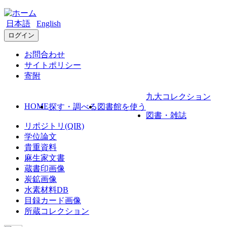
日本語
English
ログイン
お問合わせ
サイトポリシー
寄附
九大コレクション
HOME
探す・調べる
図書館を使う
図書・雑誌
リポジトリ(QIR)
学位論文
貴重資料
麻生家文書
蔵書印画像
炭鉱画像
水素材料DB
目録カード画像
所蔵コレクション