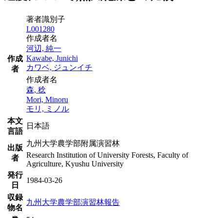
著者識別子
L001280
作成者名
河辺, 純一
Kawabe, Junichi
作成
カワベ, ジュンイチ
者
作成者名
森, 稔
Mori, Minoru
モリ, ミノル
本文
日本語
言語
九州大学農学部附属演習林
出版
Research Institution of University Forests, Faculty of
者
Agriculture, Kyushu University
発行
1984-03-26
日
収録
九州大学農学部演習林報告
物名