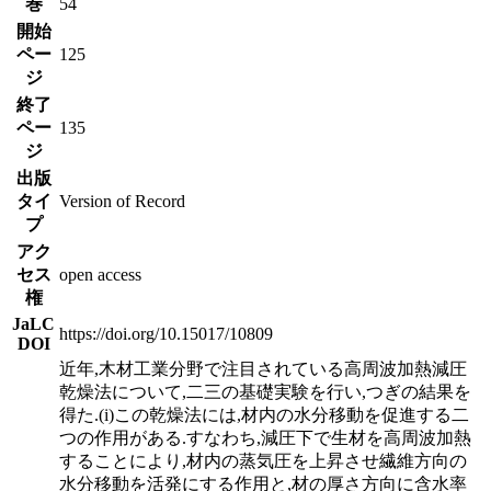
巻
54
開始
ペー
125
ジ
終了
ペー
135
ジ
出版
タイ
Version of Record
プ
アク
セス
open access
権
JaLC
https://doi.org/10.15017/10809
DOI
近年,木材工業分野で注目されている高周波加熱減圧
乾燥法について,二三の基礎実験を行い,つぎの結果を
得た.(i)この乾燥法には,材内の水分移動を促進する二
つの作用がある.すなわち,減圧下で生材を高周波加熱
することにより,材内の蒸気圧を上昇させ繊維方向の
水分移動を活発にする作用と,材の厚さ方向に含水率