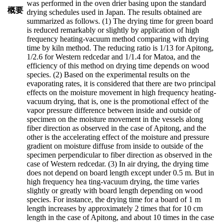
was performed in the oven drier basing upon the standard
概要
drying schedules used in Japan. The results obtained are
summarized as follows. (1) The drying time for green board
is reduced remarkably or slightly by application of high
frequency heating-vacuum method comparing with drying
time by kiln method. The reducing ratio is 1/13 for Apitong,
1/2.6 for Western redcedar and 1/1.4 for Matoa, and the
efficiency of this method on drying time depends on wood
species. (2) Based on the experimental results on the
evaporating rates, it is considered that there are two principal
effects on the moisture movement in high frequency heating-
vacuum drying, that is, one is the promotional effect of the
vapor pressure difference between inside and outside of
specimen on the moisture movement in the vessels along
fiber direction as observed in the case of Apitong, and the
other is the accelerating effect of the moisture and pressure
gradient on moisture diffuse from inside to outside of the
specimen perpendicular to fiber direction as observed in the
case of Western redcedar. (3) In air drying, the drying time
does not depend on board length except under 0.5 m. But in
high frequency hea ting-vacuum drying, the time varies
slightly or greatly with board length depending on wood
species. For instance, the drying time for a board of 1 m
length increases by approximately 2 times that for 10 cm
length in the case of Apitong, and about 10 times in the case