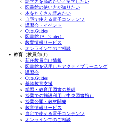
語学力を高めたい／留学したい
図書館の使い方が知りたい
本をたくさん読みたい
自宅で使える電子コンテンツ
講習会・イベント
Cute.Guides
図書館TA（Cuter）
教育情報サービス
オンラインでのご相談
教育（教員向け）
新任教員向け情報
図書館を活用したアクティブラーニング
講習会
Cute.Guides
基幹教育支援
学習・教育用図書の整備
授業での施設利用（中央図書館）
授業公開・教材開発
教育情報サービス
自宅で使える電子コンテンツ
オンラインでのご相談