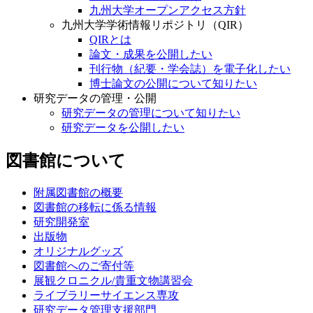
九州大学オープンアクセス方針
九州大学学術情報リポジトリ（QIR）
QIRとは
論文・成果を公開したい
刊行物（紀要・学会誌）を電子化したい
博士論文の公開について知りたい
研究データの管理・公開
研究データの管理について知りたい
研究データを公開したい
図書館について
附属図書館の概要
図書館の移転に係る情報
研究開発室
出版物
オリジナルグッズ
図書館へのご寄付等
展観クロニクル/貴重文物講習会
ライブラリーサイエンス専攻
研究データ管理支援部門