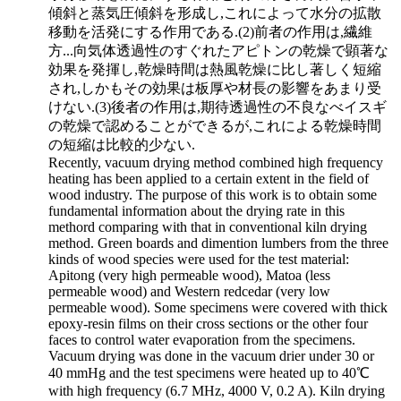
傾斜と蒸気圧傾斜を形成し,これによって水分の拡散
移動を活発にする作用である.(2)前者の作用は,繊維
方
...
向気体透過性のすぐれたアピトンの乾燥で顕著な
効果を発揮し,乾燥時間は熱風乾燥に比し著しく短縮
され,しかもその効果は板厚や材長の影響をあまり受
けない.(3)後者の作用は,期待透過性の不良なべイスギ
の乾燥で認めることができるが,これによる乾燥時間
の短縮は比較的少ない.
Recently, vacuum drying method combined high frequency
heating has been applied to a certain extent in the field of
wood industry. The purpose of this work is to obtain some
fundamental information about the drying rate in this
methord comparing with that in conventional kiln drying
method. Green boards and dimention lumbers from the three
kinds of wood species were used for the test material:
Apitong (very high permeable wood), Matoa (less
permeable wood) and Western redcedar (very low
permeable wood). Some specimens were covered with thick
epoxy-resin films on their cross sections or the other four
faces to control water evaporation from the specimens.
Vacuum drying was done in the vacuum drier under 30 or
40 mmHg and the test specimens were heated up to 40℃
with high frequency (6.7 MHz, 4000 V, 0.2 A). Kiln drying