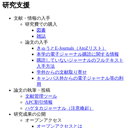
研究支援
文献・情報の入手
研究費での購入
図書
雑誌
論文の入手
きゅうとE-Journals（AtoZリスト）
本学の電子ジャーナル購読に関する情報
購読していないジャーナルのフルテキスト
入手方法
学外からの文献取り寄せ
キャンパス外からの電子ジャーナル等の利
用
論文の執筆・投稿
文献管理ツール
APC割引情報
ハゲタカジャーナル（注意喚起）
研究成果の公開
オープンアクセス
オープンアクセスとは