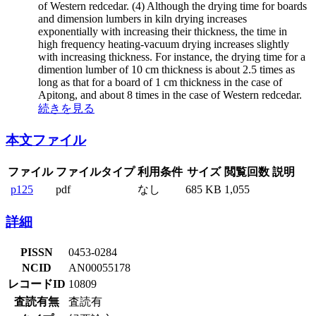
of Western redcedar. (4) Although the drying time for boards
and dimension lumbers in kiln drying increases
exponentially with increasing their thickness, the time in
high frequency heating-vacuum drying increases slightly
with increasing thickness. For instance, the drying time for a
dimention lumber of 10 cm thickness is about 2.5 times as
long as that for a board of 1 cm thickness in the case of
Apitong, and about 8 times in the case of Western redcedar.
続きを見る
本文ファイル
ファイル
ファイルタイプ
利用条件
サイズ
閲覧回数
説明
p125
pdf
なし
685 KB
1,055
詳細
PISSN
0453-0284
NCID
AN00055178
レコードID
10809
査読有無
査読有