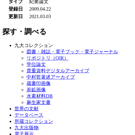
タイプ
紀要論文
登録日
2009.04.22
更新日
2021.03.03
探す・調べる
九大コレクション
図書・雑誌・電子ブック・電子ジャーナル
リポジトリ（QIR）
学位論文
貴重資料デジタルアーカイブ
中村哲著述アーカイブ
蔵書印画像
炭鉱画像
水素材料DB
麻生家文書
世界の文献
データベース
所蔵コレクション
九大出版物
電子展示