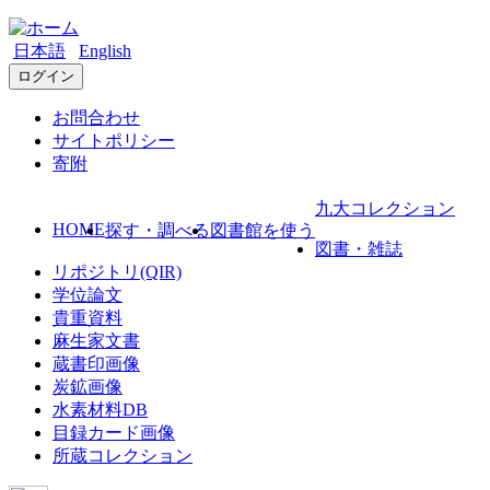
日本語
English
ログイン
お問合わせ
サイトポリシー
寄附
九大コレクション
HOME
探す・調べる
図書館を使う
図書・雑誌
リポジトリ(QIR)
学位論文
貴重資料
麻生家文書
蔵書印画像
炭鉱画像
水素材料DB
目録カード画像
所蔵コレクション