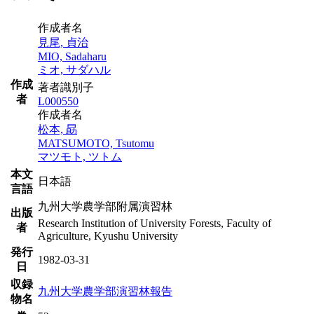
作成者名
見尾, 貞治
MIO, Sadaharu
ミオ, サダハル
作成
著者識別子
者
L000550
作成者名
松本, 勗
MATSUMOTO, Tsutomu
マツモト, ツトム
本文
日本語
言語
九州大学農学部附属演習林
出版
Research Institution of University Forests, Faculty of
者
Agriculture, Kyushu University
発行
1982-03-31
日
収録
九州大学農学部演習林報告
物名