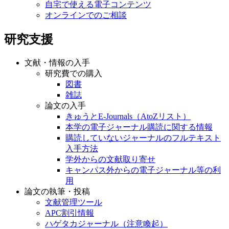
自宅で使える電子コンテンツ
オンラインでのご相談
研究支援
文献・情報の入手
研究費での購入
図書
雑誌
論文の入手
きゅうとE-Journals（AtoZリスト）
本学の電子ジャーナル購読に関する情報
購読していないジャーナルのフルテキスト
入手方法
学外からの文献取り寄せ
キャンパス外からの電子ジャーナル等の利
用
論文の執筆・投稿
文献管理ツール
APC割引情報
ハゲタカジャーナル（注意喚起）