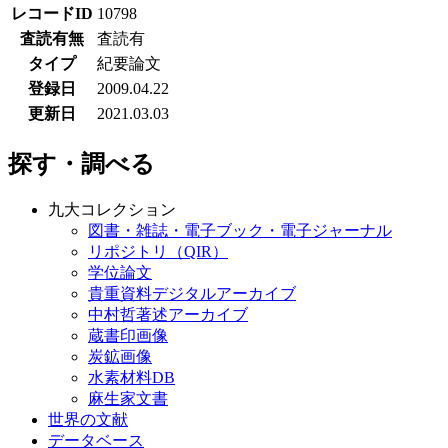
レコードID
10798
査読有無
査読有
タイプ
紀要論文
登録日
2009.04.22
更新日
2021.03.03
探す・調べる
九大コレクション
図書・雑誌・電子ブック・電子ジャーナル
リポジトリ（QIR）
学位論文
貴重資料デジタルアーカイブ
中村哲著述アーカイブ
蔵書印画像
炭鉱画像
水素材料DB
麻生家文書
世界の文献
データベース