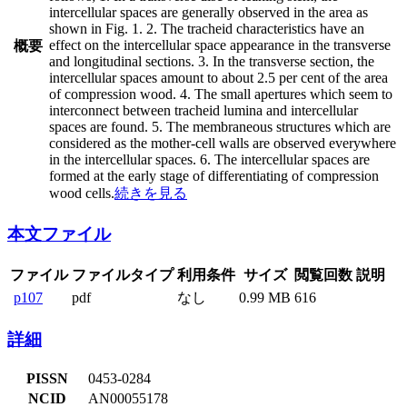
intercellular spaces are generally observed in the area as
shown in Fig. 1. 2. The tracheid characteristics have an
effect on the intercellular space appearance in the transverse
概要
and longitudinal sections. 3. In the transverse section, the
intercellular spaces amount to about 2.5 per cent of the area
of compression wood. 4. The small apertures which seem to
interconnect between tracheid lumina and intercellular
spaces are found. 5. The membraneous structures which are
considered as the mother-cell walls are observed everywhere
in the intercellular spaces. 6. The intercellular spaces are
formed at the early stage of differentiating of compression
wood cells.
続きを見る
本文ファイル
ファイル
ファイルタイプ
利用条件
サイズ
閲覧回数
説明
p107
pdf
なし
0.99 MB
616
詳細
PISSN
0453-0284
NCID
AN00055178