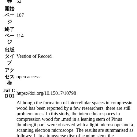
巻
52
開始
ペー
107
ジ
終了
ペー
114
ジ
出版
タイ
Version of Record
プ
アク
セス
open access
権
JaLC
https://doi.org/10.15017/10798
DOI
Although the formation of intercellular spaces in compressin
wood has been reported by a few researchers, there are still
problem areas. In this study, the intercellular spaces in
compression wood for
...
med in a leaning stem of Pinus
thunbergii parl. were observed with a light microscope and a
scanning electron microscope. The results are summarised as
follows; 1. In a transverse disc of leaning stem, the