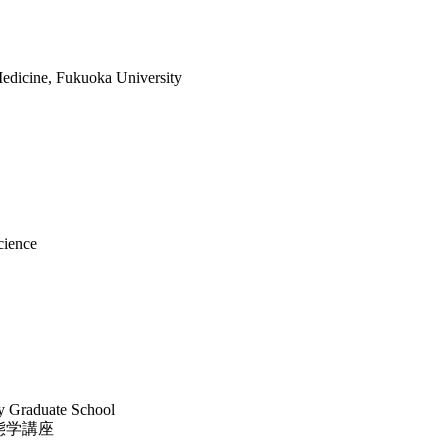
edicine, Fukuoka University
cience
ty Graduate School
態学講座