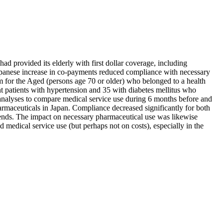
d provided its elderly with first dollar coverage, including
Japanese increase in co-payments reduced compliance with necessary
em for the Aged (persons age 70 or older) who belonged to a health
 patients with hypertension and 35 with diabetes mellitus who
 analyses to compare medical service use during 6 months before and
armaceuticals in Japan. Compliance decreased significantly for both
 trends. The impact on necessary pharmaceutical use was likewise
edical service use (but perhaps not on costs), especially in the