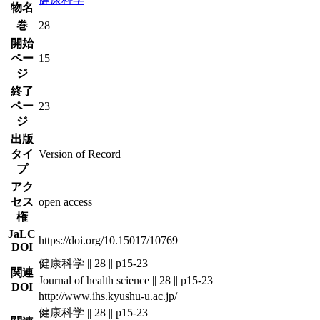
物名
巻
28
開始
ペー
15
ジ
終了
ペー
23
ジ
出版
タイ
Version of Record
プ
アク
セス
open access
権
JaLC
https://doi.org/10.15017/10769
DOI
健康科学 || 28 || p15-23
関連
Journal of health science || 28 || p15-23
DOI
http://www.ihs.kyushu-u.ac.jp/
健康科学 || 28 || p15-23