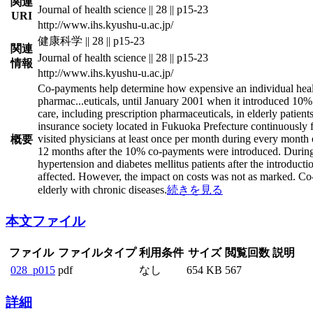
関連
Journal of health science || 28 || p15-23
URI
http://www.ihs.kyushu-u.ac.jp/
健康科学 || 28 || p15-23
関連
Journal of health science || 28 || p15-23
情報
http://www.ihs.kyushu-u.ac.jp/
Co-payments help determine how expensive an individual health 
pharmac
...
euticals, until January 2001 when it introduced 10
care, including prescription pharmaceuticals, in elderly patie
insurance society located in Fukuoka Prefecture continuously
visited physicians at least once per month during every month
概要
12 months after the 10% co-payments were introduced. During th
hypertension and diabetes mellitus patients after the introduc
affected. However, the impact on costs was not as marked. Co
elderly with chronic diseases.
続きを見る
本文ファイル
ファイル
ファイルタイプ
利用条件
サイズ
閲覧回数
説明
028_p015
pdf
なし
654 KB
567
詳細