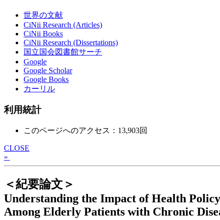
世界の文献
CiNii Research (Articles)
CiNii Books
CiNii Research (Dissertations)
国立国会図書館サーチ
Google
Google Scholar
Google Books
カーリル
利用統計
このページへのアクセス：13,903回
CLOSE
»
＜紀要論文＞
Understanding the Impact of Health Polic
Among Elderly Patients with Chronic Dise