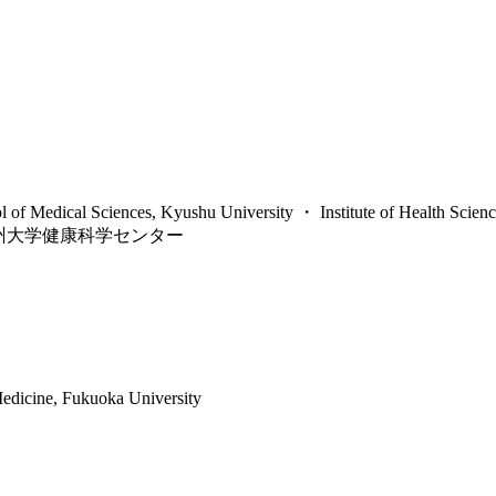
 of Medical Sciences, Kyushu University ・ Institute of Health Scien
州大学健康科学センター
edicine, Fukuoka University