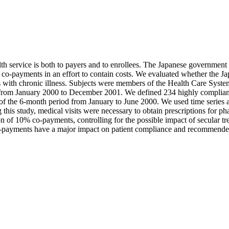
service is both to payers and to enrollees. The Japanese government ha
% co-payments in an effort to contain costs. We evaluated whether the 
nts with chronic illness. Subjects were members of the Health Care Syst
 from January 2000 to December 2001. We defined 234 highly compliant
 of the 6-month period from January to June 2000. We used time series
is study, medical visits were necessary to obtain prescriptions for ph
tion of 10% co-payments, controlling for the possible impact of secular
-payments have a major impact on patient compliance and recommended m