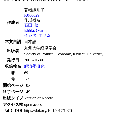
著者識別子
K000629
作成者名
作成者
石田, 修
Ishida, Osamu
イシダ, オサム
本文言語
日本語
九州大学経済学会
出版者
Society of Political Economy, Kyushu University
発行日
2003-01-30
収録物名
經濟學研究
巻
69
号
1/2
開始ページ
103
終了ページ
149
出版タイプ
Version of Record
アクセス権
open access
JaLC DOI
https://doi.org/10.15017/1076