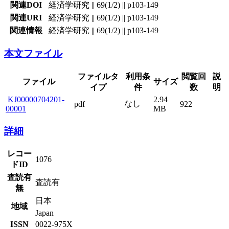
関連DOI
経済学研究 || 69(1/2) || p103-149
関連URI
経済学研究 || 69(1/2) || p103-149
関連情報
経済学研究 || 69(1/2) || p103-149
本文ファイル
ファイルタ
利用条
閲覧回
説
ファイル
サイズ
イプ
件
数
明
KJ00000704201-
2.94
なし
pdf
922
00001
MB
詳細
レコー
1076
ドID
査読有
査読有
無
日本
地域
Japan
ISSN
0022-975X