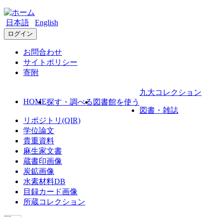
日本語
English
ログイン
お問合わせ
サイトポリシー
寄附
九大コレクション
HOME
探す・調べる
図書館を使う
図書・雑誌
リポジトリ(QIR)
学位論文
貴重資料
麻生家文書
蔵書印画像
炭鉱画像
水素材料DB
目録カード画像
所蔵コレクション