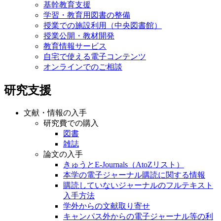
基幹教育支援
学習・教育用図書の整備
授業での施設利用（中央図書館）
授業公開・教材開発
教育情報サービス
自宅で使える電子コンテンツ
オンラインでのご相談
研究支援
文献・情報の入手
研究費での購入
図書
雑誌
論文の入手
きゅうとE-Journals（AtoZリスト）
本学の電子ジャーナル購読に関する情報
購読していないジャーナルのフルテキスト
入手方法
学外からの文献取り寄せ
キャンパス外からの電子ジャーナル等の利