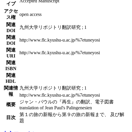
Accepted Manuscript
イプ
アクセ
open access
ス権
関連
九州大学リポジトリ翻訳研究 ; 1
DOI
関連
http://www.flc.kyushu-u.ac.jp/%7etuneyosi
DOI
関連
http://www.flc.kyushu-u.ac.jp/%7etuneyosi
URI
関連
ISBN
関連
HDL
関連情
九州大学リポジトリ翻訳研究 ; 1
報
http://www.flc.kyushu-u.ac.jp/%7etuneyosi
ジャン・パウルの『再生』の翻訳、電子図書
概要
translation of Jean Paul's Palingenesien
第１の旅の新報から第９の旅の新報まで、 及び解
目次
題