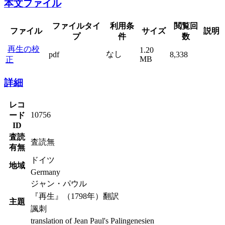
本文ファイル
ファイルタイ
利用条
閲覧回
ファイル
サイズ
説明
プ
件
数
再生の校
1.20
なし
pdf
8,338
MB
正
詳細
レコ
10756
ード
ID
査読
査読無
有無
ドイツ
地域
Germany
ジャン・パウル
『再生』（1798年）翻訳
主題
諷刺
translation of Jean Paul's Palingenesien