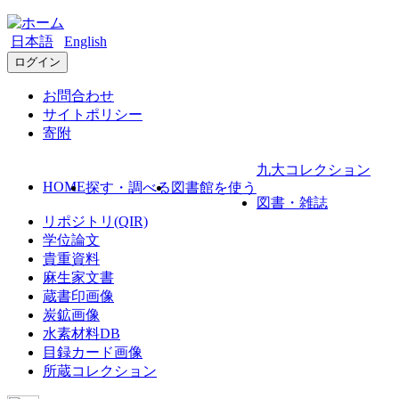
日本語
English
ログイン
お問合わせ
サイトポリシー
寄附
九大コレクション
HOME
探す・調べる
図書館を使う
図書・雑誌
リポジトリ(QIR)
学位論文
貴重資料
麻生家文書
蔵書印画像
炭鉱画像
水素材料DB
目録カード画像
所蔵コレクション