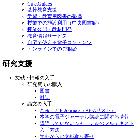
Cute.Guides
基幹教育支援
学習・教育用図書の整備
授業での施設利用（中央図書館）
授業公開・教材開発
教育情報サービス
自宅で使える電子コンテンツ
オンラインでのご相談
研究支援
文献・情報の入手
研究費での購入
図書
雑誌
論文の入手
きゅうとE-Journals（AtoZリスト）
本学の電子ジャーナル購読に関する情報
購読していないジャーナルのフルテキスト
入手方法
学外からの文献取り寄せ