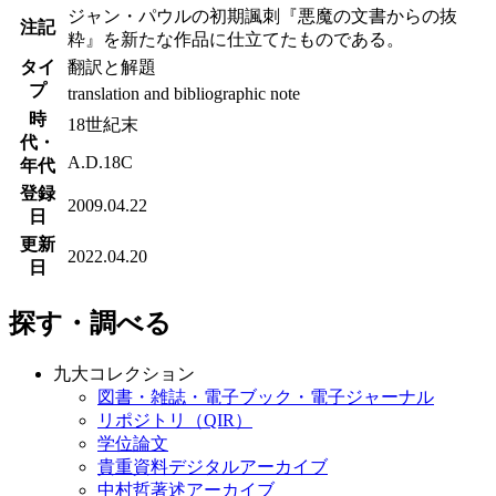
ジャン・パウルの初期諷刺『悪魔の文書からの抜
注記
粋』を新たな作品に仕立てたものである。
タイ
翻訳と解題
プ
translation and bibliographic note
時
18世紀末
代・
A.D.18C
年代
登録
2009.04.22
日
更新
2022.04.20
日
探す・調べる
九大コレクション
図書・雑誌・電子ブック・電子ジャーナル
リポジトリ（QIR）
学位論文
貴重資料デジタルアーカイブ
中村哲著述アーカイブ