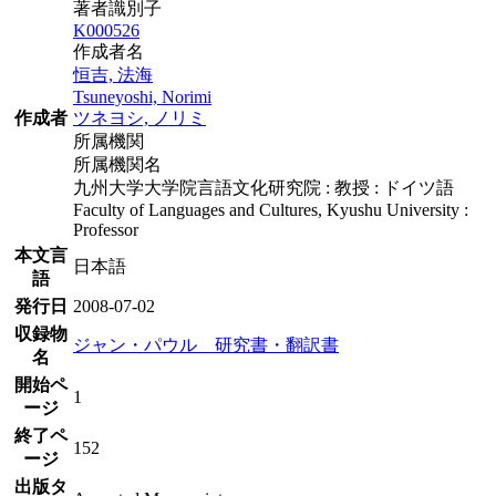
著者識別子
K000526
作成者名
恒吉, 法海
Tsuneyoshi, Norimi
作成者
ツネヨシ, ノリミ
所属機関
所属機関名
九州大学大学院言語文化研究院 : 教授 : ドイツ語
Faculty of Languages and Cultures, Kyushu University :
Professor
本文言
日本語
語
発行日
2008-07-02
収録物
ジャン・パウル 研究書・翻訳書
名
開始ペ
1
ージ
終了ペ
152
ージ
出版タ