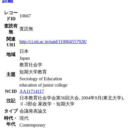
詳細
レコー
10667
ドID
査読有
査読無
無
関連
http://ci.nii.ac.jp/naid/110004557928/
URI
日本
地域
Japan
教育社会学
短期大学教育
主題
Sociology of Education
education of junior college
NCID
AA11714117
日本教育社会学会第56回大会, 2004年9月(東北大学),
注記
Ⅱ-3部会 家政学・短期大学
タイプ
会議発表論文
時代・
現代
年代
Contemporary