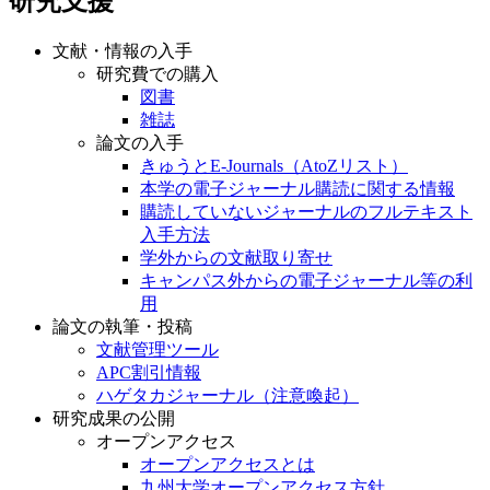
研究支援
文献・情報の入手
研究費での購入
図書
雑誌
論文の入手
きゅうとE-Journals（AtoZリスト）
本学の電子ジャーナル購読に関する情報
購読していないジャーナルのフルテキスト
入手方法
学外からの文献取り寄せ
キャンパス外からの電子ジャーナル等の利
用
論文の執筆・投稿
文献管理ツール
APC割引情報
ハゲタカジャーナル（注意喚起）
研究成果の公開
オープンアクセス
オープンアクセスとは
九州大学オープンアクセス方針