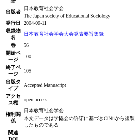
語
日本教育社会学会
出版者
The Japan society of Educational Sociology
発行日
2004-09-11
収録物
日本教育社会学会大会発表要旨集録
名
巻
56
開始ペ
100
ージ
終了ペ
105
ージ
出版タ
Accepted Manuscript
イプ
アクセ
open access
ス権
日本教育社会学会
権利関
本文データは学協会の許諾に基づきCiNiiから複製
係
したものである
関連
DOI