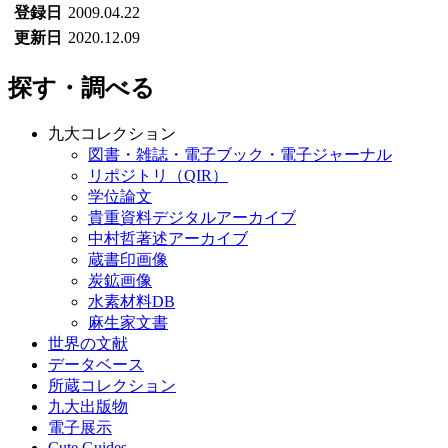
登録日
2009.04.22
更新日
2020.12.09
探す・調べる
九大コレクション
図書・雑誌・電子ブック・電子ジャーナル
リポジトリ（QIR）
学位論文
貴重資料デジタルアーカイブ
中村哲著述アーカイブ
蔵書印画像
炭鉱画像
水素材料DB
麻生家文書
世界の文献
データベース
所蔵コレクション
九大出版物
電子展示
Cute.Guides