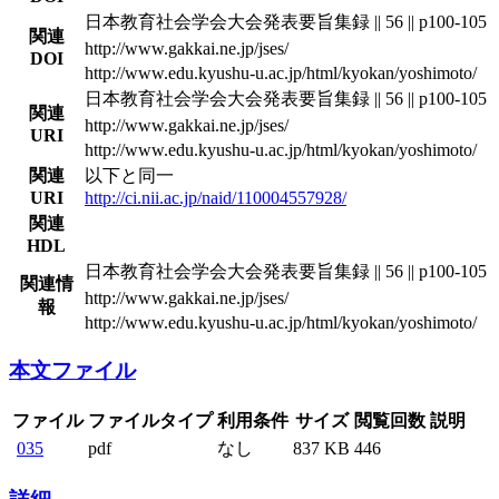
日本教育社会学会大会発表要旨集録 || 56 || p100-105
関連
http://www.gakkai.ne.jp/jses/
DOI
http://www.edu.kyushu-u.ac.jp/html/kyokan/yoshimoto/
日本教育社会学会大会発表要旨集録 || 56 || p100-105
関連
http://www.gakkai.ne.jp/jses/
URI
http://www.edu.kyushu-u.ac.jp/html/kyokan/yoshimoto/
関連
以下と同一
URI
http://ci.nii.ac.jp/naid/110004557928/
関連
HDL
日本教育社会学会大会発表要旨集録 || 56 || p100-105
関連情
http://www.gakkai.ne.jp/jses/
報
http://www.edu.kyushu-u.ac.jp/html/kyokan/yoshimoto/
本文ファイル
ファイル
ファイルタイプ
利用条件
サイズ
閲覧回数
説明
035
pdf
なし
837 KB
446