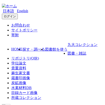
日本語
English
ログイン
お問合わせ
サイトポリシー
寄附
九大コレクション
HOME
探す・調べる
図書館を使う
図書・雑誌
リポジトリ(QIR)
学位論文
貴重資料
麻生家文書
蔵書印画像
炭鉱画像
水素材料DB
目録カード画像
所蔵コレクション