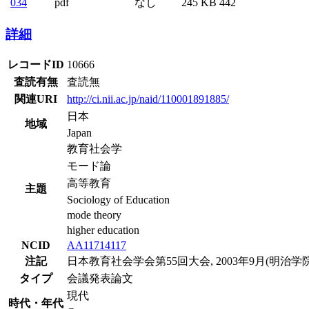
034
pdf
なし
245 KB
442
詳細
レコードID
10666
査読有無
査読無
関連URI
http://ci.nii.ac.jp/naid/110001891885/
日本
地域
Japan
教育社会学
モード論
高等教育
主題
Sociology of Education
mode theory
higher education
NCID
AA11714117
注記
日本教育社会学会第55回大会, 2003年9月(明治学
タイプ
会議発表論文
現代
時代・年代