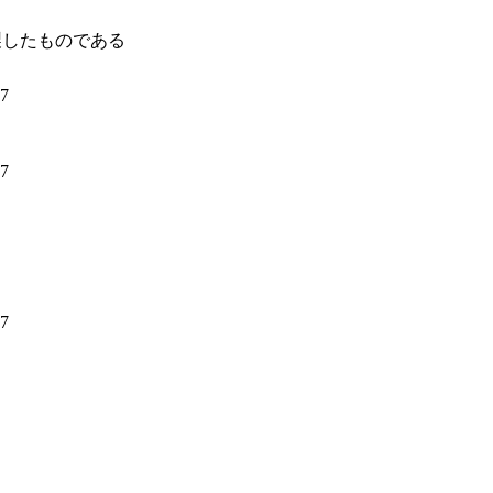
製したものである
7
7
7