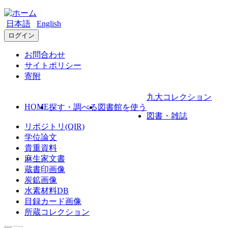
日本語
English
ログイン
お問合わせ
サイトポリシー
寄附
九大コレクション
HOME
探す・調べる
図書館を使う
図書・雑誌
リポジトリ(QIR)
学位論文
貴重資料
麻生家文書
蔵書印画像
炭鉱画像
水素材料DB
目録カード画像
所蔵コレクション