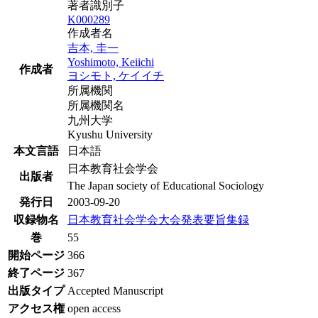
著者識別子
K000289
作成者名
吉本, 圭一
Yoshimoto, Keiichi
作成者
ヨシモト, ケイイチ
所属機関
所属機関名
九州大学
Kyushu University
本文言語
日本語
日本教育社会学会
出版者
The Japan society of Educational Sociology
発行日
2003-09-20
収録物名
日本教育社会学会大会発表要旨集録
巻
55
開始ページ
366
終了ページ
367
出版タイプ
Accepted Manuscript
アクセス権
open access