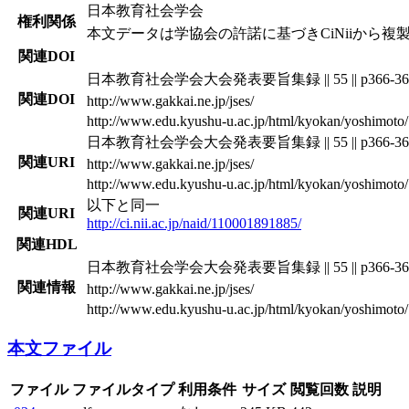
日本教育社会学会
権利関係
本文データは学協会の許諾に基づきCiNiiから複
関連DOI
日本教育社会学会大会発表要旨集録 || 55 || p366-36
関連DOI
http://www.gakkai.ne.jp/jses/
http://www.edu.kyushu-u.ac.jp/html/kyokan/yoshimoto/
日本教育社会学会大会発表要旨集録 || 55 || p366-36
関連URI
http://www.gakkai.ne.jp/jses/
http://www.edu.kyushu-u.ac.jp/html/kyokan/yoshimoto/
以下と同一
関連URI
http://ci.nii.ac.jp/naid/110001891885/
関連HDL
日本教育社会学会大会発表要旨集録 || 55 || p366-36
関連情報
http://www.gakkai.ne.jp/jses/
http://www.edu.kyushu-u.ac.jp/html/kyokan/yoshimoto/
本文ファイル
ファイル
ファイルタイプ
利用条件
サイズ
閲覧回数
説明