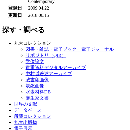
Contemporary
登録日
2009.04.22
更新日
2018.06.15
探す・調べる
九大コレクション
図書・雑誌・電子ブック・電子ジャーナル
リポジトリ（QIR）
学位論文
貴重資料デジタルアーカイブ
中村哲著述アーカイブ
蔵書印画像
炭鉱画像
水素材料DB
麻生家文書
世界の文献
データベース
所蔵コレクション
九大出版物
電子展示