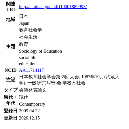
関連
http://ci.nii.ac.jp/naid/110001889993/
URI
日本
地域
Japan
教育社会学
社会生活
教育
主題
Sociology of Education
social life
education
NCID
AA11714117
日本教育社会学会第35回大会, 1983年10月(武蔵大
注記
学), 一般研究 I-2部会 学校と社会
タイプ
会議発表論文
時代・
現代
年代
Contemporary
登録日
2009.04.22
更新日
2020.12.15