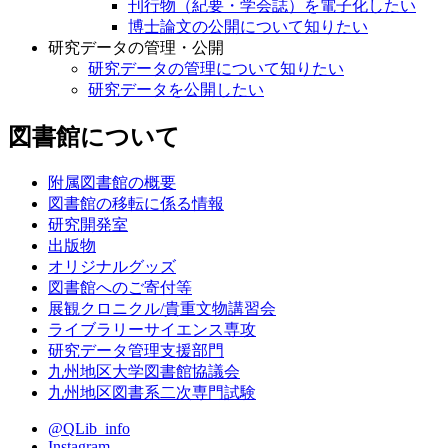
刊行物（紀要・学会誌）を電子化したい
博士論文の公開について知りたい
研究データの管理・公開
研究データの管理について知りたい
研究データを公開したい
図書館について
附属図書館の概要
図書館の移転に係る情報
研究開発室
出版物
オリジナルグッズ
図書館へのご寄付等
展観クロニクル/貴重文物講習会
ライブラリーサイエンス専攻
研究データ管理支援部門
九州地区大学図書館協議会
九州地区図書系二次専門試験
@QLib_info
Instagram