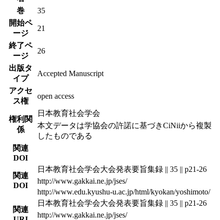
巻
35
開始ペ
21
ージ
終了ペ
26
ージ
出版タ
Accepted Manuscript
イプ
アクセ
open access
ス権
日本教育社会学会
権利関
本文データは学協会の許諾に基づきCiNiiから複製
係
したものである
関連
DOI
日本教育社会学会大会発表要旨集録 || 35 || p21-26
関連
http://www.gakkai.ne.jp/jses/
DOI
http://www.edu.kyushu-u.ac.jp/html/kyokan/yoshimoto/
日本教育社会学会大会発表要旨集録 || 35 || p21-26
関連
http://www.gakkai.ne.jp/jses/
URI