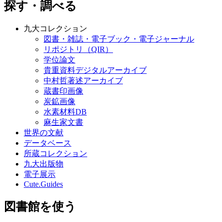
探す・調べる
九大コレクション
図書・雑誌・電子ブック・電子ジャーナル
リポジトリ（QIR）
学位論文
貴重資料デジタルアーカイブ
中村哲著述アーカイブ
蔵書印画像
炭鉱画像
水素材料DB
麻生家文書
世界の文献
データベース
所蔵コレクション
九大出版物
電子展示
Cute.Guides
図書館を使う