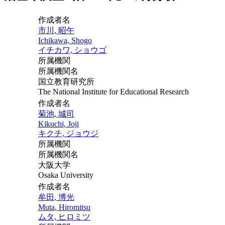
作成者名
市川, 昭午
Ichikawa, Shogo
イチカワ, ショウゴ
所属機関
所属機関名
国立教育研究所
The National Institute for Educational Research
作成者名
菊池, 城司
Kikuchi, Joji
キクチ, ジョウジ
所属機関
所属機関名
大阪大学
Osaka University
作成者名
牟田, 博光
Muta, Hiromitsu
ムタ, ヒロミツ