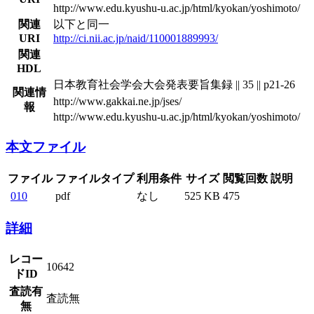
http://www.edu.kyushu-u.ac.jp/html/kyokan/yoshimoto/
関連
以下と同一
URI
http://ci.nii.ac.jp/naid/110001889993/
関連
HDL
日本教育社会学会大会発表要旨集録 || 35 || p21-26
関連情
http://www.gakkai.ne.jp/jses/
報
http://www.edu.kyushu-u.ac.jp/html/kyokan/yoshimoto/
本文ファイル
ファイル
ファイルタイプ
利用条件
サイズ
閲覧回数
説明
010
pdf
なし
525 KB
475
詳細
レコー
10642
ドID
査読有
査読無
無