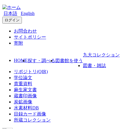
日本語
English
ログイン
お問合わせ
サイトポリシー
寄附
九大コレクション
HOME
探す・調べる
図書館を使う
図書・雑誌
リポジトリ(QIR)
学位論文
貴重資料
麻生家文書
蔵書印画像
炭鉱画像
水素材料DB
目録カード画像
所蔵コレクション