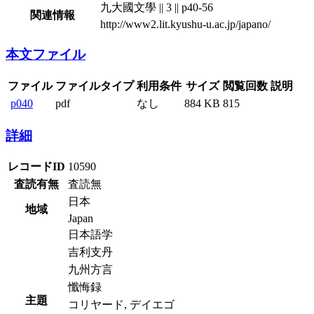
九大國文學 || 3 || p40-56
関連情報
http://www2.lit.kyushu-u.ac.jp/japano/
本文ファイル
ファイル
ファイルタイプ
利用条件
サイズ
閲覧回数
説明
p040
pdf
なし
884 KB
815
詳細
レコードID
10590
査読有無
査読無
日本
地域
Japan
日本語学
吉利支丹
九州方言
懺悔録
主題
コリヤード, デイエゴ