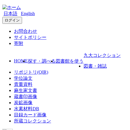
日本語
English
ログイン
お問合わせ
サイトポリシー
寄附
九大コレクション
HOME
探す・調べる
図書館を使う
図書・雑誌
リポジトリ(QIR)
学位論文
貴重資料
麻生家文書
蔵書印画像
炭鉱画像
水素材料DB
目録カード画像
所蔵コレクション