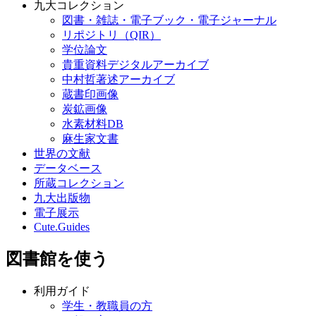
九大コレクション
図書・雑誌・電子ブック・電子ジャーナル
リポジトリ（QIR）
学位論文
貴重資料デジタルアーカイブ
中村哲著述アーカイブ
蔵書印画像
炭鉱画像
水素材料DB
麻生家文書
世界の文献
データベース
所蔵コレクション
九大出版物
電子展示
Cute.Guides
図書館を使う
利用ガイド
学生・教職員の方