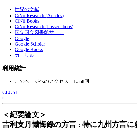
世界の文献
CiNii Research (Articles)
CiNii Books
CiNii Research (Dissertations)
国立国会図書館サーチ
Google
Google Scholar
Google Books
カーリル
利用統計
このページへのアクセス：1,368回
CLOSE
»
＜紀要論文＞
吉利支丹懺悔錄の方言 : 特に九州方言に