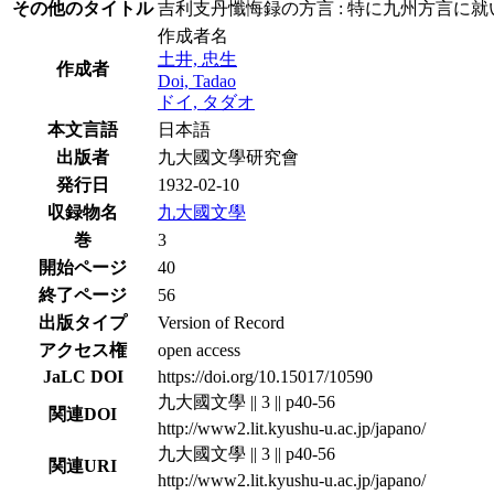
その他のタイトル
吉利支丹懺悔録の方言 : 特に九州方言に就
作成者名
土井, 忠生
作成者
Doi, Tadao
ドイ, タダオ
本文言語
日本語
出版者
九大國文學研究會
発行日
1932-02-10
収録物名
九大國文學
巻
3
開始ページ
40
終了ページ
56
出版タイプ
Version of Record
アクセス権
open access
JaLC DOI
https://doi.org/10.15017/10590
九大國文學 || 3 || p40-56
関連DOI
http://www2.lit.kyushu-u.ac.jp/japano/
九大國文學 || 3 || p40-56
関連URI
http://www2.lit.kyushu-u.ac.jp/japano/