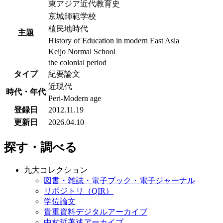
東アジア近代教育史
京城師範学校
植民地時代
主題
History of Education in modern East Asia
Keijo Normal School
the colonial period
タイプ
紀要論文
近現代
時代・年代
Peri-Modern age
登録日
2012.11.19
更新日
2026.04.10
探す・調べる
九大コレクション
図書・雑誌・電子ブック・電子ジャーナル
リポジトリ（QIR）
学位論文
貴重資料デジタルアーカイブ
中村哲著述アーカイブ