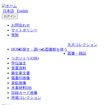
日本語
English
ログイン
お問合わせ
サイトポリシー
寄附
九大コレクション
HOME
探す・調べる
図書館を使う
図書・雑誌
リポジトリ(QIR)
学位論文
貴重資料
麻生家文書
蔵書印画像
炭鉱画像
水素材料DB
目録カード画像
所蔵コレクション