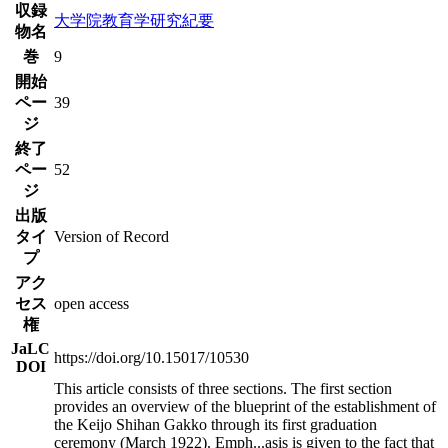
収録
大学院教育学研究紀要
物名
巻
9
開始
ペー
39
ジ
終了
ペー
52
ジ
出版
タイ
Version of Record
プ
アク
セス
open access
権
JaLC
https://doi.org/10.15017/10530
DOI
This article consists of three sections. The first section
provides an overview of the blueprint of the establishment of
the Keijo Shihan Gakko through its first graduation
ceremony (March 1922). Emph
...
asis is given to the fact that