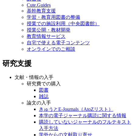
Cute.Guides
基幹教育支援
学習・教育用図書の整備
授業での施設利用（中央図書館）
授業公開・教材開発
教育情報サービス
自宅で使える電子コンテンツ
オンラインでのご相談
研究支援
文献・情報の入手
研究費での購入
図書
雑誌
論文の入手
きゅうとE-Journals（AtoZリスト）
本学の電子ジャーナル購読に関する情報
購読していないジャーナルのフルテキスト
入手方法
学外からの文献取り寄せ