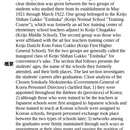
clear distinction was given between the two groups of
students who studied there from its establishment in May
1921 through March 1922. One group belonged to the Keijo
Shihan Gakko "Enshuka" (Keijo Normal School "Training
Course"), which was formerly an ad hoc training center of
elementary school teachers adjunct to Keijo Chugakko
(Keijo Middle School). The second group was those who
were affiliated with the ad hoc teachers training center of
Keijo Daiichi Koto Futsu Gakko (Keijo First Higher
General School). Yet the two groups are generally called the
inaugural class of Keijo Shihan Gakko "Enshuka" for
convenience's sake. The section that follows presents the
概要
students' ages, the name of the schools they formerly
attended, and their birth places. The last section investigates
the students' careers after graduation. Close analysis of the
Chosen Sotokufu Shokuinroku (Government-General of
Korea Personnel Directory) clarified that; 1) they were
appointed throughout the thirteen do (provinces) of Korea;
2) although those who were trained to be the teachers at
Japanese schools were first assigned to Japanese schools and
those trained to teach at Korean schools were assigned to
Korean schools, frequent personnel exchange took place
between the two types of schools later; 3) networks among
the graduates were firmly maintained through such ways as
appointment at their alma mater and passing the position of