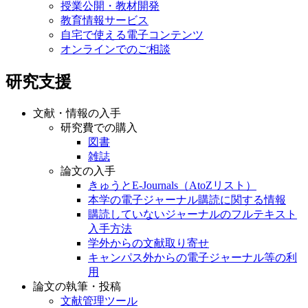
授業公開・教材開発
教育情報サービス
自宅で使える電子コンテンツ
オンラインでのご相談
研究支援
文献・情報の入手
研究費での購入
図書
雑誌
論文の入手
きゅうとE-Journals（AtoZリスト）
本学の電子ジャーナル購読に関する情報
購読していないジャーナルのフルテキスト
入手方法
学外からの文献取り寄せ
キャンパス外からの電子ジャーナル等の利
用
論文の執筆・投稿
文献管理ツール