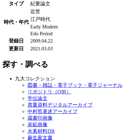
タイプ
紀要論文
近世
江戸時代
時代・年代
Early Modern
Edo Period
登録日
2009.04.22
更新日
2021.03.03
探す・調べる
九大コレクション
図書・雑誌・電子ブック・電子ジャーナル
リポジトリ（QIR）
学位論文
貴重資料デジタルアーカイブ
中村哲著述アーカイブ
蔵書印画像
炭鉱画像
水素材料DB
麻生家文書