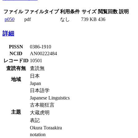
ファイル
ファイルタイプ
利用条件
サイズ
閲覧回数
説明
p050
pdf
なし
739 KB
436
詳細
PISSN
0386-1910
NCID
AN00222484
レコードID
10501
査読有無
査読無
日本
地域
Japan
日本語学
Japanese Linguistics
古本能狂言
主題
大蔵虎明
表記
Okura Toraakira
notation