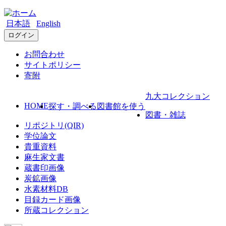
日本語
English
ログイン
お問合わせ
サイトポリシー
寄附
九大コレクション
HOME
探す・調べる
図書館を使う
図書・雑誌
リポジトリ(QIR)
学位論文
貴重資料
麻生家文書
蔵書印画像
炭鉱画像
水素材料DB
目録カード画像
所蔵コレクション