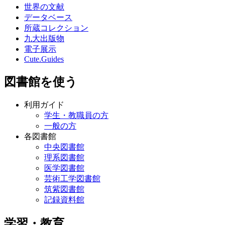
世界の文献
データベース
所蔵コレクション
九大出版物
電子展示
Cute.Guides
図書館を使う
利用ガイド
学生・教職員の方
一般の方
各図書館
中央図書館
理系図書館
医学図書館
芸術工学図書館
筑紫図書館
記録資料館
学習・教育