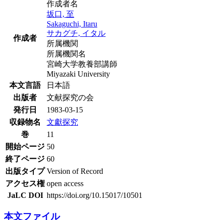
作成者名
坂口, 至
Sakaguchi, Itaru
サカグチ, イタル
作成者
所属機関
所属機関名
宮崎大学教養部講師
Miyazaki University
本文言語
日本語
出版者
文献探究の会
発行日
1983-03-15
収録物名
文獻探究
巻
11
開始ページ
50
終了ページ
60
出版タイプ
Version of Record
アクセス権
open access
JaLC DOI
https://doi.org/10.15017/10501
本文ファイル