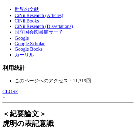
世界の文献
CiNii Research (Articles)
CiNii Books
CiNii Research (Dissertations)
国立国会図書館サーチ
Google
Google Scholar
Google Books
カーリル
利用統計
このページへのアクセス：11,319回
CLOSE
»
＜紀要論文＞
虎明の表記意識