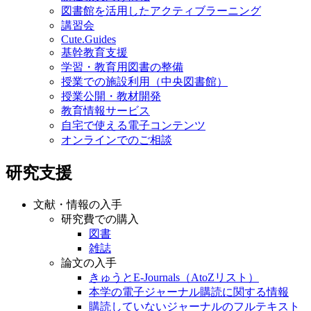
図書館を活用したアクティブラーニング
講習会
Cute.Guides
基幹教育支援
学習・教育用図書の整備
授業での施設利用（中央図書館）
授業公開・教材開発
教育情報サービス
自宅で使える電子コンテンツ
オンラインでのご相談
研究支援
文献・情報の入手
研究費での購入
図書
雑誌
論文の入手
きゅうとE-Journals（AtoZリスト）
本学の電子ジャーナル購読に関する情報
購読していないジャーナルのフルテキスト