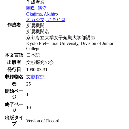
作成者名
岡島, 昭浩
Okajima, Akihiro
オカジマ, アキヒロ
作成者
所属機関
所属機関名
京都府立大学女子短期大学部講師
Kyoto Prefectural University, Division of Junior
College
本文言語
日本語
出版者
文献探究の会
発行日
1990-03-31
収録物名
文獻探究
巻
25
開始ペー
1
ジ
終了ペー
10
ジ
出版タイ
Version of Record
プ