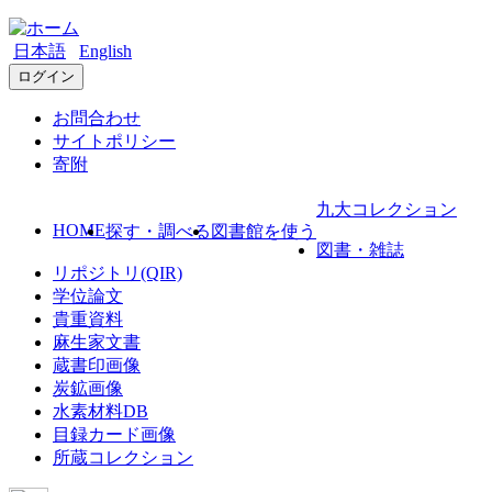
日本語
English
ログイン
お問合わせ
サイトポリシー
寄附
九大コレクション
HOME
探す・調べる
図書館を使う
図書・雑誌
リポジトリ(QIR)
学位論文
貴重資料
麻生家文書
蔵書印画像
炭鉱画像
水素材料DB
目録カード画像
所蔵コレクション