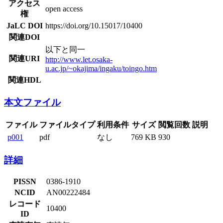
アクセス
open access
権
JaLC DOI
https://doi.org/10.15017/10400
関連DOI
以下と同一
関連URI
http://www.let.osaka-
u.ac.jp/~okajima/ingaku/toingo.htm
関連HDL
本文ファイル
ファイル
ファイルタイプ
利用条件
サイズ
閲覧回数
説明
p001
pdf
なし
769 KB
930
詳細
PISSN
0386-1910
NCID
AN00222484
レコード
10400
ID