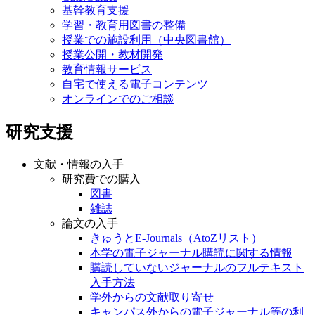
基幹教育支援
学習・教育用図書の整備
授業での施設利用（中央図書館）
授業公開・教材開発
教育情報サービス
自宅で使える電子コンテンツ
オンラインでのご相談
研究支援
文献・情報の入手
研究費での購入
図書
雑誌
論文の入手
きゅうとE-Journals（AtoZリスト）
本学の電子ジャーナル購読に関する情報
購読していないジャーナルのフルテキスト
入手方法
学外からの文献取り寄せ
キャンパス外からの電子ジャーナル等の利