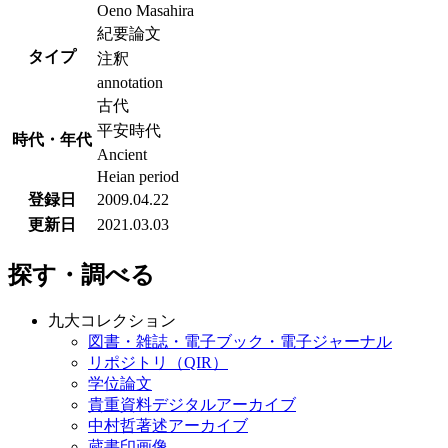
Oeno Masahira
紀要論文
タイプ
注釈
annotation
古代
平安時代
時代・年代
Ancient
Heian period
登録日
2009.04.22
更新日
2021.03.03
探す・調べる
九大コレクション
図書・雑誌・電子ブック・電子ジャーナル
リポジトリ（QIR）
学位論文
貴重資料デジタルアーカイブ
中村哲著述アーカイブ
蔵書印画像