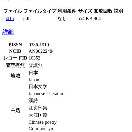
ファイル
ファイルタイプ
利用条件
サイズ
閲覧回数
説明
p015
pdf
なし
654 KB
964
詳細
PISSN
0386-1910
NCID
AN00222484
レコードID
10352
査読有無
査読無
日本
地域
Japan
日本文学
Japanese Literature
漢詩
江吏部集
主題
大江匡衡
Chinese poetry
Gourihousyu