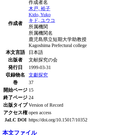
作成者名
木戸, 裕子
Kido, Yuko
キド, ユウコ
作成者
所属機関
所属機関名
鹿児島県立短期大学助教授
Kagoshima Prefectural college
本文言語
日本語
出版者
文献探究の会
発行日
1999-03-31
収録物名
文獻探究
巻
37
開始ページ
15
終了ページ
24
出版タイプ
Version of Record
アクセス権
open access
JaLC DOI
https://doi.org/10.15017/10352
本文ファイル