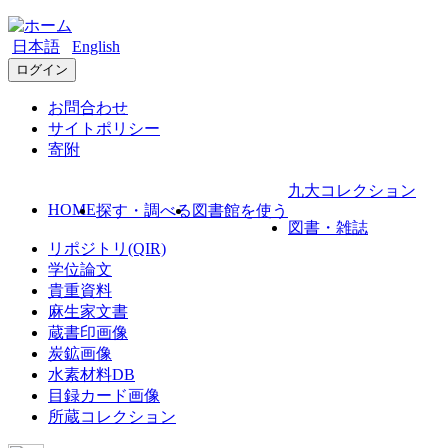
日本語
English
ログイン
お問合わせ
サイトポリシー
寄附
九大コレクション
HOME
探す・調べる
図書館を使う
図書・雑誌
リポジトリ(QIR)
学位論文
貴重資料
麻生家文書
蔵書印画像
炭鉱画像
水素材料DB
目録カード画像
所蔵コレクション