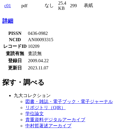
25.4
なし
表紙
c01
pdf
299
KB
詳細
PISSN
0436-0982
NCID
AN00093315
レコードID
10209
査読有無
査読無
登録日
2009.04.22
更新日
2023.11.07
探す・調べる
九大コレクション
図書・雑誌・電子ブック・電子ジャーナル
リポジトリ（QIR）
学位論文
貴重資料デジタルアーカイブ
中村哲著述アーカイブ