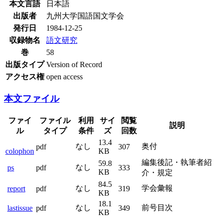
本文言語
日本語
出版者
九州大学国語国文学会
発行日
1984-12-25
収録物名
語文研究
巻
58
出版タイプ
Version of Record
アクセス権
open access
本文ファイル
ファイ
ファイル
利用
サイ
閲覧
説明
ル
タイプ
条件
ズ
回数
13.4
なし
奥付
pdf
307
colophon
KB
編集後記・執筆者紹
59.8
なし
ps
pdf
333
KB
介・規定
84.5
なし
学会彙報
report
pdf
319
KB
18.1
なし
前号目次
lastissue
pdf
349
KB