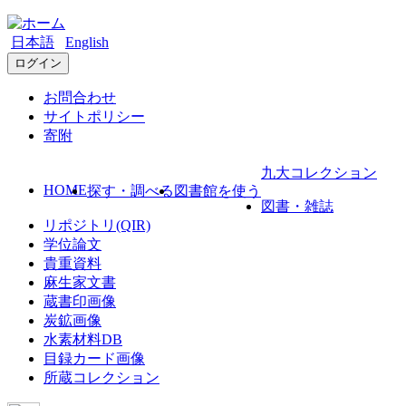
日本語
English
ログイン
お問合わせ
サイトポリシー
寄附
九大コレクション
HOME
探す・調べる
図書館を使う
図書・雑誌
リポジトリ(QIR)
学位論文
貴重資料
麻生家文書
蔵書印画像
炭鉱画像
水素材料DB
目録カード画像
所蔵コレクション