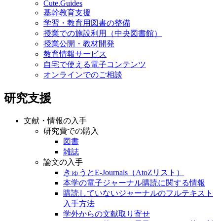
Cute.Guides
基幹教育支援
学習・教育用図書の整備
授業での施設利用（中央図書館）
授業公開・教材開発
教育情報サービス
自宅で使える電子コンテンツ
オンラインでのご相談
研究支援
文献・情報の入手
研究費での購入
図書
雑誌
論文の入手
きゅうとE-Journals（AtoZリスト）
本学の電子ジャーナル購読に関する情報
購読していないジャーナルのフルテキスト
入手方法
学外からの文献取り寄せ