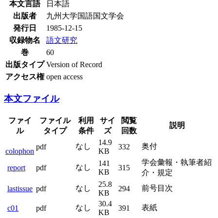
本文言語
日本語
出版者
九州大学国語国文学会
発行日
1985-12-15
収録物名
語文研究
巻
60
出版タイプ
Version of Record
アクセス権
open access
本文ファイル
ファイ
ファイル
利用
サイ
閲覧
説明
ル
タイプ
条件
ズ
回数
14.9
なし
奥付
pdf
332
colophon
KB
学会彙報・執筆者紹
141
なし
report
pdf
315
KB
介・規定
25.8
なし
前号目次
lastissue
pdf
294
KB
30.4
なし
表紙
c01
pdf
391
KB