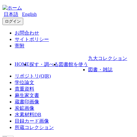
日本語
English
ログイン
お問合わせ
サイトポリシー
寄附
九大コレクション
HOME
探す・調べる
図書館を使う
図書・雑誌
リポジトリ(QIR)
学位論文
貴重資料
麻生家文書
蔵書印画像
炭鉱画像
水素材料DB
目録カード画像
所蔵コレクション