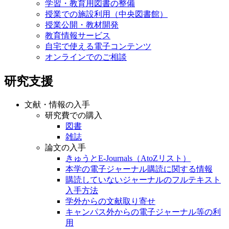
学習・教育用図書の整備
授業での施設利用（中央図書館）
授業公開・教材開発
教育情報サービス
自宅で使える電子コンテンツ
オンラインでのご相談
研究支援
文献・情報の入手
研究費での購入
図書
雑誌
論文の入手
きゅうとE-Journals（AtoZリスト）
本学の電子ジャーナル購読に関する情報
購読していないジャーナルのフルテキスト
入手方法
学外からの文献取り寄せ
キャンパス外からの電子ジャーナル等の利
用