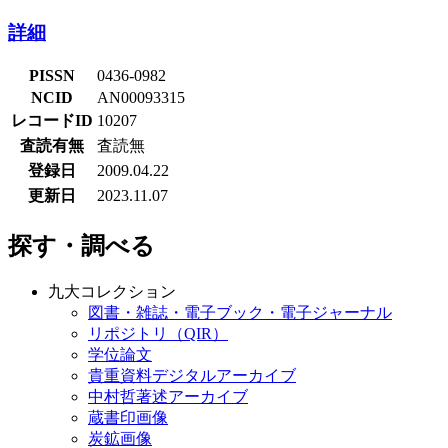
詳細
PISSN
0436-0982
NCID
AN00093315
レコードID
10207
査読有無
査読無
登録日
2009.04.22
更新日
2023.11.07
探す・調べる
九大コレクション
図書・雑誌・電子ブック・電子ジャーナル
リポジトリ（QIR）
学位論文
貴重資料デジタルアーカイブ
中村哲著述アーカイブ
蔵書印画像
炭鉱画像